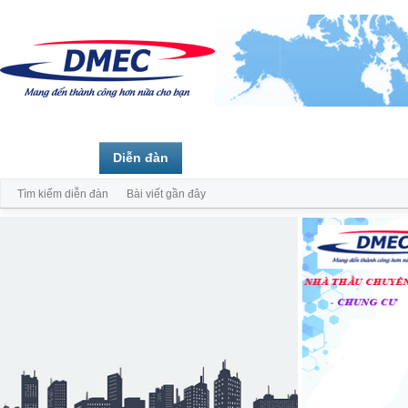
Trang chủ
Diễn đàn
Thành viên
Tìm kiếm diễn đàn
Bài viết gần đây