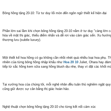
Bông hồng tặng 20-10: Từ tư duy lối mòn đến ngôn ngữ thiết kế hiện đại
Phần lớn sai lầm khi chọn bông hồng tặng 20-10 nằm ở tư duy "càng lớn càn
hòa về mặt thị giác, thiếu điểm nhấn và dễ rơi vào cảm giác sến. Xu hướng 
thượng lưu (subtle luxury).
Một thiết kế hoa hồng có gu không cần nhồi nhét quá nhiều loại hoa phụ. T
nhiên của từng bông hồng nhập khẩu như
Hoa 20 10
Juliet, Ohara hay đám
tiếp từ sắc hồng kem sữa sang hồng blush dịu nhẹ, thay vì đặt các khối
Tại xưởng hoa của chúng tôi, mỗi nghệ nhân đều tuân thủ nghiêm ngặt quy 
cũng giữ được sự cân bằng thị giác hoàn hảo.
Nghệ thuật chọn bông hồng tặng 20-10 cho từng kết nối cảm xúc