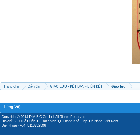
Trang chủ
Diễn đàn
GIAO LƯU - KẾT BẠN - LIÊN KẾT
Giao lưu
Tiếng Việt
Copyright © 2013 D.M.E.C Co.,Ltd, All Rights Reserved.
Địa chỉ: K190 Lê Duẩn, P. Tân chính, Q. Thanh Khê, Thp. Đà Nẵng, Việt Nam.
Điện thoại: (+84) 5113752506