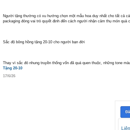
Người tặng thường có xu hướng chọn một mẫu hoa duy nhất cho tất cả các 
packaging đóng vai trò quyết định đến cách người nhận cảm thụ món quà 
Sắc độ bông hồng tặng 20-10 cho người bạn đời
Thay vì sắc đỏ nhung truyền thống vốn đã quá quen thuộc, những tone màu
Tặng 20-10
17/6/26
Đă
Liê