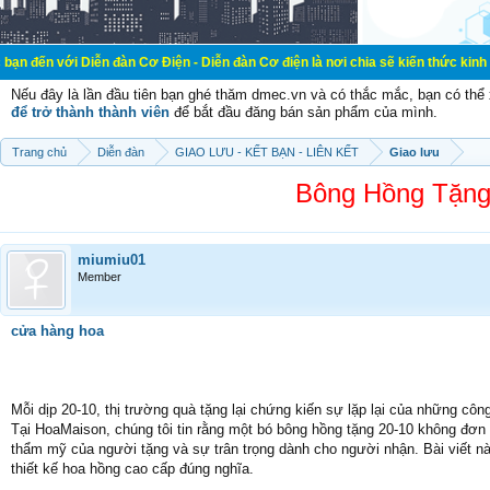
iễn đàn Cơ Điện - Diễn đàn Cơ điện là nơi chia sẽ kiến thức kinh nghiệm trong
Nếu đây là lần đầu tiên bạn ghé thăm dmec.vn và có thắc mắc, bạn có th
để trở thành thành viên
để bắt đầu đăng bán sản phẩm của mình.
Trang chủ
Diễn đàn
GIAO LƯU - KẾT BẠN - LIÊN KẾT
Giao lưu
Bông Hồng Tặng
miumiu01
Member
cửa hàng hoa
Mỗi dịp 20-10, thị trường quà tặng lại chứng kiến sự lặp lại của những côn
Tại HoaMaison, chúng tôi tin rằng một bó bông hồng tặng 20-10 không đơn 
thẩm mỹ của người tặng và sự trân trọng dành cho người nhận. Bài viết nà
thiết kế hoa hồng cao cấp đúng nghĩa.