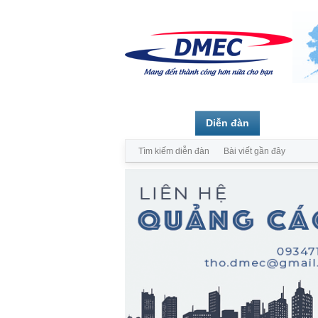
Trang chủ
Diễn đàn
Thành vi
Tìm kiếm diễn đàn
Bài viết gần đây