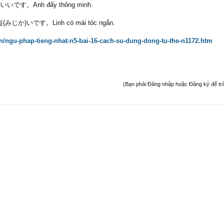
です。Anh đấy thông minh.
か)いです。Linh có mái tóc ngắn.
vn/ngu-phap-tieng-nhat-n5-bai-16-cach-su-dung-dong-tu-the-n1172.htm
(Bạn phải Đăng nhập hoặc Đăng ký để trả l