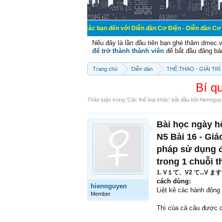
Chào mừng các bạn đến với Diễn đàn Cơ Điện - Diễn đàn Cơ điện là nơi 
Nếu đây là lần đầu tiên bạn ghé thăm dmec.
để trở thành thành viên
để bắt đầu đăng bá
Trang chủ
Diễn đàn
THỂ THAO - GIẢI TRÍ
Bí q
Thảo luận trong '
Các thể loại khác
' bắt đầu bởi
hiennguy
Bài học ngày 
N5 Bài 16 - Gi
pháp sử dụng đ
trong 1 chuỗi t
1. V１て、V2 て...V ます。:
cách dùng:
hiennguyen
Liệt kê các hành động 
Member
Thì của cả câu được c