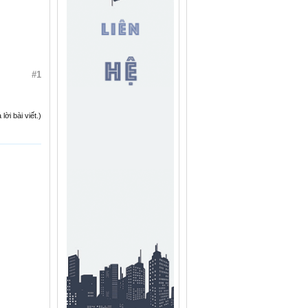
#1
ời bài viết.)