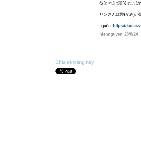
彼(かれ)は頭(あたま)がいい
リンさんは髪(かみ)が短(みじ
nguồn:
https://kosei.
hiennguyen
23/8/24
,
Chia sẻ trang này