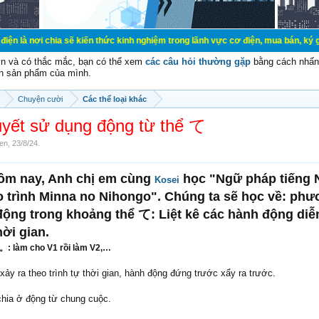
chia sẽ kiến thức kinh nghiệm trong lãnh vực cơ điện, mua bán, ký gửi, cho th
vn và có thắc mắc, bạn có thể xem
các câu hỏi thường gặp
bằng cách nhấn 
n sản phẩm của mình.
Chuyện cười
Các thể loại khác
uyết sử dụng động từ thể て
en
,
23/8/24
.
hôm nay, Anh chị em cùng
học "Ngữ pháp tiếng 
Kosei
áo trình Minna no Nihongo". Chúng ta sẽ học về: ph
ộng trong khoảng thể て: Liệt kê các hành động diễ
hời gian.
 làm cho V1 rồi làm V2,…
xảy ra theo trình tự thời gian, hành động đứng trước xẩy ra trước.
hia ở động từ chung cuộc.