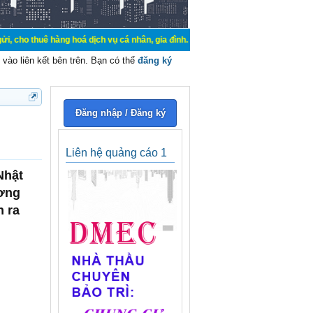
uê hàng hoá dịch vụ cá nhân, gia đình. Mua bán, ký gửi, cho thuê thiết bị hệ t
vào liên kết bên trên. Bạn có thể
đăng ký
Đăng nhập / Đăng ký
Liên hệ quảng cáo 1
Nhật
ương
n ra