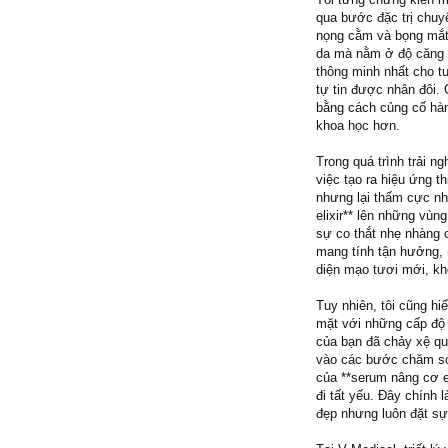
qua bước đặc trị chuy
nọng cằm và bọng mắt. 
da mà nằm ở độ căng v
thông minh nhất cho t
tự tin được nhân đôi. 
bằng cách củng cố hàn
khoa học hơn.
Trong quá trình trải n
việc tạo ra hiệu ứng t
nhưng lại thấm cực nh
elixir** lên những vù
sự co thắt nhẹ nhàng 
mang tính tận hưởng, 
diện mạo tươi mới, kh
Tuy nhiên, tôi cũng hi
mặt với những cấp độ 
của bạn đã chảy xệ quá
vào các bước chăm sóc
của **serum nâng cơ e
đi tất yếu. Đây chính
đẹp nhưng luôn đặt sự 