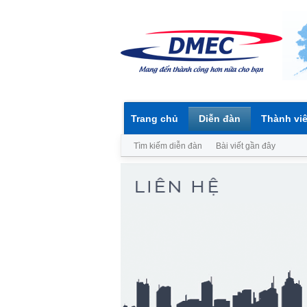
Trang chủ
Diễn đàn
Thành vi
Tìm kiếm diễn đàn
Bài viết gần đây