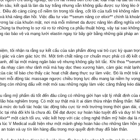
ên sâu, kết quả là làn da tuy trắng nhưng vẫn không giấu được sự lỏng lẻo ở
Điều đó càng củng cố niềm tin trong tôi rằng, cốt lõi của tuổi trẻ không nằm
à khả năng đàn hồi. Việc đầu tư vào **serum nâng cơ elixir** chính là khoả
ương lai của khuôn mặt, nơi mà mỗi milimet da được nâng lên đồng nghĩa vớ
Chúng ta thường lo sợ rủi ro từ những ca phẫu thuật hỏng, vậy tại sao không
g rào bảo vệ và mạng lưới elastin ngay từ bây giờ bằng những giải pháp an 
ghiệm, tôi nhận ra rằng sự kết cấu của sản phẩm đóng vai trò cực kỳ quan trọ
hị giác và cảm giác tức thì. Một tinh chất nâng cơ chuẩn mực phải có độ kết 
anh, để lại một màng ngăn bảo vệ nhưng không gây bít tắc. Khi thoa **seru
ng da nhạy cảm như rãnh mũi má hay dọc theo xương hàm, cảm giác mát lạnh
của các tế bào cho thấy các hoạt chất đang thực sự làm việc. Đó là một trải
nơi mỗi động tác massage ngược chiều trọng lực đều mang lại niềm hy vọn
ông còn những dấu vết mệt mỏi sau những ngày làm việc căng thẳng kéo dài
ểu rằng mỹ phẩm dù tốt đến đâu cũng có những giới hạn vật lý nhất định của n
lão hóa nghiêm trọng. Có một sự thật mà ít ai dám thừa nhận thẳng thắn: Nế
 mức do tuổi tác hoặc tác động tiêu cực từ môi trường trong thời gian dài, 
 tại nhà đôi khi là chưa đủ. Để đạt được sự hoàn hảo tuyệt đối và duy trì h
lixir** một cách tối ưu, việc kết hợp với các công nghệ thẩm mỹ hiện đại là
 là lúc V Medical xuất hiện như một mảnh ghép hoàn hảo cho những tâm hồn y
an toàn và uy tín lên hàng đầu trong mọi quyết định thay đổi bản thân.