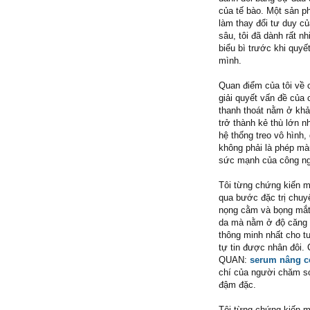
của tế bào. Một sản p
làm thay đổi tư duy củ
sâu, tôi đã dành rất nh
biểu bì trước khi quyế
mình.
Quan điểm của tôi về 
giải quyết vấn đề của
thanh thoát nằm ở khả
trở thành kẻ thù lớn n
hệ thống treo vô hình
không phải là phép mà
sức mạnh của công ngh
Tôi từng chứng kiến mộ
qua bước đặc trị chuy
nọng cằm và bọng mắt. 
da mà nằm ở độ căng v
thông minh nhất cho t
tự tin được nhân đôi. 
QUAN:
serum nâng c
chí của người chăm só
đậm đặc.
Tôi từng chứng kiến mộ