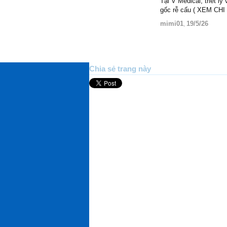
Tại V Medical, triết l
gốc rễ cấu ( XEM CH
mimi01
19/5/26
,
Chia sẻ trang này