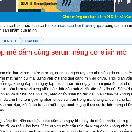
Chào mừng các bạn đến với Diễn đàn Cơ Điện - Diễn đàn
vn và có thắc mắc, bạn có thể xem
các câu hỏi thường gặp
bằng cách nhấn 
n sản phẩm của mình.
- LIÊN KẾT
Giao lưu
ẹp mê đắm cùng serum nâng cơ elixir mới
bao giờ bạn đứng trước gương, dùng hai ngón tay kéo nhẹ vùng da gò má lên
g mặt mình cứ mãi đứng yên ở trạng thái căng mịn đó chưa. Thời gian vốn 
nhẫn, gã không đập phá ngay lập tức mà cứ mỗi ngày lại mài giũa đi một chú
h cười sâu hơn và đường viền hàm bắt đầu mất đi độ sắc nét vốn có. Đối với
 nhiên và sự hài hòa như tôi, việc chấp nhận những dấu hiệu chảy xệ không 
làn da chính là tấm gương phản chiếu sự trân trọng mà chúng ta dành cho bản
đầu mờ đục, đó là lúc ta cần một cuộc cách mạng thực sự từ bên trong nhữn
ày.
i vàng tìm đến các liệu pháp xâm lấn ngay khi thấy da chùng nhão, nhưng tôi
ậm rãi và thấu đáo hơn. Việc duy trì một cấu trúc da vững chắc không nhất th
đớn hay những can thiệp quá mức nếu chúng ta biết cách đánh thức nguồn l