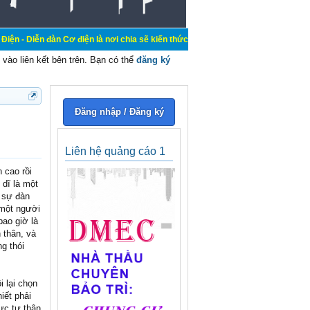
 Cơ điện là nơi chia sẽ kiến thức kinh nghiệm trong lãnh vực cơ điện, mua bán
vào liên kết bên trên. Bạn có thể
đăng ký
Đăng nhập / Đăng ký
Liên hệ quảng cáo 1
 cao rồi
dĩ là một
t sự đàn
 một người
bao giờ là
 thân, và
g thói
 lại chọn
iết phải
ực tự thân