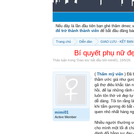
Nếu đây là lần đầu tiên bạn ghé thăm dmec.
để trở thành thành viên
để bắt đầu đăng bá
Trang chủ
Diễn đàn
GIAO LƯU - KẾT BẠN 
Bí quyết phụ nữ đ
Thảo luận trong '
Giao lưu
' bắt đầu bởi
mimi01
,
19/5/26
.
(
Thẩm mỹ viện
) Đã 
thầm ước giá như gươn
gã thợ điêu khắc tàn 
hồi, để lại những rãn
luôn tôn thờ vẻ đẹp tự
dễ dàng. Tôi tin rằng 
khi tấm gương đó bắt 
quen nhỏ nhất hàng ng
mimi01
Active Member
Nhiều người thường vộ
cho mình một lối đi ch
đánh đổi bằng sự đau 