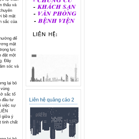
m thấu và
 chuyên
i bề mặt
an sắc của
thường để
gương mặt
trọng lực
p đặt một
g. Đây
hăm sóc và
ưng lại bỏ
 vùng
 ở sắc tố
Liên hệ quảng cáo 2
n đầu tư
i việc sự
 LIÊN
ỉ giữa ý
 tinh chất
ưng lại bỏ