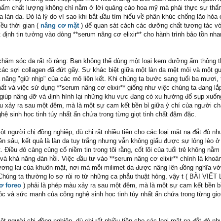
hẩm chất lượng không chỉ nằm ở lời quảng cáo hoa mỹ mà phải thực sự thẩ
a làn da. Đó là lý do vì sao khi bắt đầu tìm hiểu về phân khúc chống lão hóa
iều thời gian (
nâng cơ mặt
) để quan sát cách các dưỡng chất tương tác vớ
t định tin tưởng vào dòng **serum nâng cơ elixir** cho hành trình bảo tồn nh
chăm sóc da rất rõ ràng: Bạn không thể dùng một loại kem dưỡng ẩm thông 
 các sợi collagen đã đứt gãy. Sự khác biệt giữa một làn da mệt mỏi và một 
 năng "giữ nhịp" của các mô liên kết. Khi chúng ta bước sang tuổi ba mươi, 
hất và việc sử dụng **serum nâng cơ elixir** giống như việc chúng ta đang lắ
, giúp nâng đỡ và định hình lại những khu vực đang có xu hướng đổ sụp xuốn
u xảy ra sau một đêm, mà là một sự cam kết bền bỉ giữa ý chí của người c
ệ sinh học tinh túy nhất ẩn chứa trong từng giọt tinh chất đậm đặc.
t người chị đồng nghiệp, dù chi rất nhiều tiền cho các loại mặt nạ đắt đỏ nh
ên sâu, kết quả là làn da tuy trắng nhưng vẫn không giấu được sự lỏng lẻo ở
Điều đó càng củng cố niềm tin trong tôi rằng, cốt lõi của tuổi trẻ không nằm
à khả năng đàn hồi. Việc đầu tư vào **serum nâng cơ elixir** chính là khoả
ương lai của khuôn mặt, nơi mà mỗi milimet da được nâng lên đồng nghĩa vớ
Chúng ta thường lo sợ rủi ro từ những ca phẫu thuật hỏng, vậy t ( BÀI VIẾT
ơ foreo
) phải là phép màu xảy ra sau một đêm, mà là một sự cam kết bền b
c và sức mạnh của công nghệ sinh học tinh túy nhất ẩn chứa trong từng giọt
t người chị đồng nghiệp, dù chi rất nhiều tiền cho các loại mặt nạ đắt đỏ nh