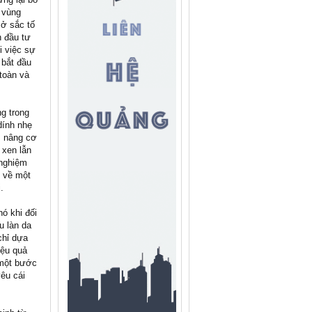
 vùng
 ở sắc tố
n đầu tư
i việc sự
 bắt đầu
toàn và
ng trong
dính nhẹ
m nâng cơ
 xen lẫn
 nghiệm
g về một
.
ó khi đối
u làn da
chỉ dựa
iệu quả
 một bước
êu cái