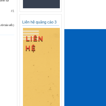
sinh từ
#1
Liên hệ quảng cáo 3
ời bài viết.)