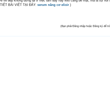
ý về vẻ đẹp không dừng lại ở việc làm đầy hay kéo căng bề mặt, mà là sự hồi 
I TIẾT BÀI VIẾT TẠI ĐÂY:
serum nâng cơ elixir
)
(Bạn phải Đăng nhập hoặc Đăng ký để trả l