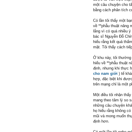
một câu chuyện cho tấ
bằng cách phân tích cụ
Có lần tôi thấy một bạ
về **phẫu thuật nâng 
lắng vì có quá nhiều ý
bác sĩ Nguyễn Đỗ Chỉn
hiểu rằng kết quả thẩ
mặt. Tôi thấy cách ti
Ở khu này, tôi thườn
hiểu về **phẫu thuật n
định, nhưng khi thực 
cho nam giới
) tế khá
hợp, đặc biệt khi được
trên mạng chỉ là một p
Một điều tôi nhận thấy
mang theo tâm lý so s
những câu chuyện khác
họ hiểu rằng không có
mũi và mong muốn thực
định hơn.
Có một lần tôi nghe m