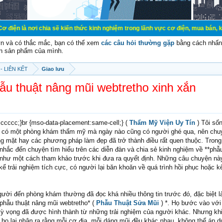
chia sẽ kiến thức kinh nghiệm trong lãnh vực cơ điện, mua bán, ký gửi, cho thu
vn và có thắc mắc, bạn có thể xem
các câu hỏi thường gặp
bằng cách nhấn 
n sản phẩm của mình.
- LIÊN KẾT
Giao lưu
ẫu thuật nâng mũi webtretho xinh xắn
#cccccc;}br {mso-data-placement:same-cell;} (
Thẩm Mỹ Viện Uy Tín
) Tôi số
i có một phòng khám thẩm mỹ mà ngày nào cũng có người ghé qua, nên chu
ng mặt hay các phương pháp làm đẹp đã trở thành điều rất quen thuộc. Trong 
nhắc đến chuyện tìm hiểu trên các diễn đàn và chia sẻ kinh nghiệm về **phẫu
 như một cách tham khảo trước khi đưa ra quyết định. Những câu chuyện n
kể trải nghiệm tích cực, có người lại băn khoăn về quá trình hồi phục hoặc k
gười đến phòng khám thường đã đọc khá nhiều thông tin trước đó, đặc biệt l
*phẫu thuật nâng mũi webtretho* (
Phẫu Thuật Sửa Mũi
) *. Họ bước vào với 
ự kỳ vọng đã được hình thành từ những trải nghiệm của người khác. Nhưng khi
, họ lại nhận ra rằng mỗi cơ địa, mỗi dáng mũi đều khác nhau, không thể áp 