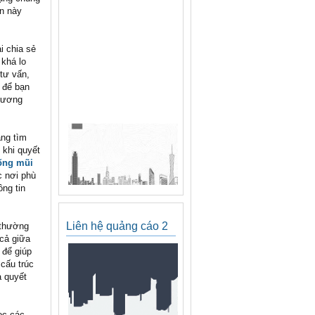
ìn này
i chia sẻ
 khá lo
 tư vấn,
 để bạn
 gương
ang tìm
 khi quyết
ống mũi
c nơi phù
ông tin
Liên hệ quảng cáo 2
 thường
 cả giữa
 để giúp
cấu trúc
a quyết
ọc các