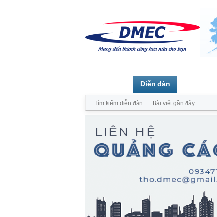
Trang chủ
Diễn đàn
Thành vi
Tìm kiếm diễn đàn
Bài viết gần đây