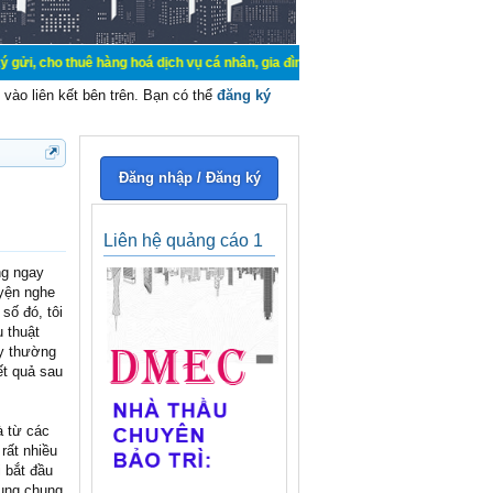
ê hàng hoá dịch vụ cá nhân, gia đình. Mua bán, ký gửi, cho thuê thiết bị hệ t
vào liên kết bên trên. Bạn có thể
đăng ký
Đăng nhập / Đăng ký
Liên hệ quảng cáo 1
ng ngay
yện nghe
số đó, tôi
 thuật
ày thường
ết quả sau
à từ các
rất nhiều
 bắt đầu
dụng chung