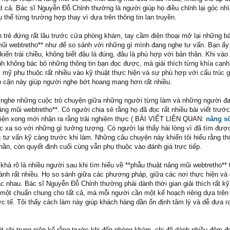
t cả. Bác sĩ Nguyễn Đỗ Chỉnh thường là người giúp họ điều chỉnh lại góc nh
 thể từng trường hợp thay vì dựa trên thông tin lan truyền.
n trẻ đứng rất lâu trước cửa phòng khám, tay cầm điện thoại mở lại những bà
mũi webtretho** như để so sánh với những gì mình đang nghe tư vấn. Bạn ấy
 kiến trái chiều, không biết đâu là đúng, đâu là phù hợp với bản thân. Khi vào
h không bác bỏ những thông tin bạn đọc được, mà giải thích từng khía cạnh
m mỹ phụ thuộc rất nhiều vào kỹ thuật thực hiện và sự phù hợp với cấu trúc
ếp cận này giúp người nghe bớt hoang mang hơn rất nhiều.
g nghe những cuộc trò chuyện giữa những người từng làm và những người đ
âng mũi webtretho**. Có người chia sẻ rằng họ đã đọc rất nhiều bài viết trước
hiện xong mới nhận ra rằng trải nghiệm thực ( BÀI VIẾT LIÊN QUAN:
nâng s
c xa so với những gì tưởng tượng. Có người lại thấy hài lòng vì đã tìm đượ
 tư vấn kỹ càng trước khi làm. Những câu chuyện này khiến tôi hiểu rằng th
hần, còn quyết định cuối cùng vẫn phụ thuộc vào đánh giá trực tiếp.
 khá rõ là nhiều người sau khi tìm hiểu về **phẫu thuật nâng mũi webtretho**
ánh rất nhiều. Họ so sánh giữa các phương pháp, giữa các nơi thực hiện và
 nhau. Bác sĩ Nguyễn Đỗ Chỉnh thường phải dành thời gian giải thích rất kỹ
 một chuẩn chung cho tất cả, mà mỗi người cần một kế hoạch riêng dựa trên 
 tế. Tôi thấy cách làm này giúp khách hàng dần ổn định tâm lý và dễ đưa r
ột chị trung niên kể rằng trước khi đến phòng khám, chị đã dành nhiều đêm đ