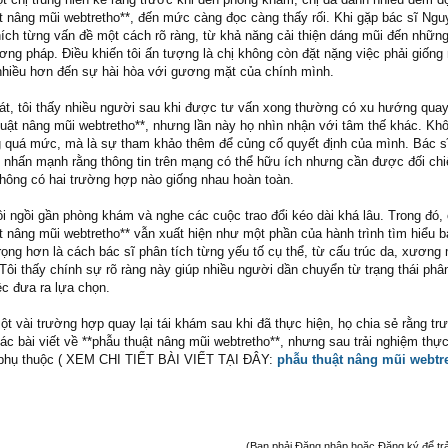
ật nâng mũi webtretho**, đến mức càng đọc càng thấy rối. Khi gặp bác sĩ Ng
hích từng vấn đề một cách rõ ràng, từ khả năng cải thiện dáng mũi đến những
ng pháp. Điều khiến tôi ấn tượng là chị không còn đặt nặng việc phải giống 
nhiều hơn đến sự hài hòa với gương mặt của chính mình.
sát, tôi thấy nhiều người sau khi được tư vấn xong thường có xu hướng quay 
huật nâng mũi webtretho**, nhưng lần này họ nhìn nhận với tâm thế khác. Khô
g quá mức, mà là sự tham khảo thêm để củng cố quyết định của mình. Bác 
nhấn mạnh rằng thông tin trên mạng có thể hữu ích nhưng cần được đối chi
 không có hai trường hợp nào giống nhau hoàn toàn.
i ngồi gần phòng khám và nghe các cuộc trao đổi kéo dài khá lâu. Trong đó,
t nâng mũi webtretho** vẫn xuất hiện như một phần của hành trình tìm hiểu b
rọng hơn là cách bác sĩ phân tích từng yếu tố cụ thể, từ cấu trúc da, xương
i thấy chính sự rõ ràng này giúp nhiều người dần chuyển từ trạng thái phâ
ệc đưa ra lựa chọn.
t vài trường hợp quay lại tái khám sau khi đã thực hiện, họ chia sẻ rằng tr
các bài viết về **phẫu thuật nâng mũi webtretho**, nhưng sau trải nghiệm thự
n phụ thuộc ( XEM CHI TIẾT BÀI VIẾT TẠI ĐÂY:
phẫu thuật nâng mũi webtr
(Bạn phải Đăng nhập hoặc Đăng ký để trả l