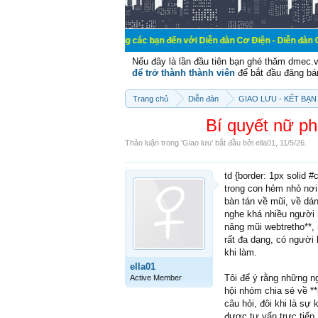
Chào mừng các bạn đến với Diễn đàn Cơ Điện - Diễn đàn Cơ điện là nơi 
Nếu đây là lần đầu tiên bạn ghé thăm dmec.
để trở thành thành viên
để bắt đầu đăng bá
Trang chủ
Diễn đàn
GIAO LƯU - KẾT BẠN 
Bí quyết nữ ph
Thảo luận trong '
Giao lưu
' bắt đầu bởi
ella01
,
11/5/26
.
td {border: 1px solid 
trong con hẻm nhỏ nơ
bàn tán về mũi, về dá
nghe khá nhiều người 
nâng mũi webtretho**,
rất đa dạng, có người 
khi làm.
ella01
Tôi để ý rằng những n
Active Member
hội nhóm chia sẻ về *
câu hỏi, đôi khi là s
được tư vấn trực tiếp