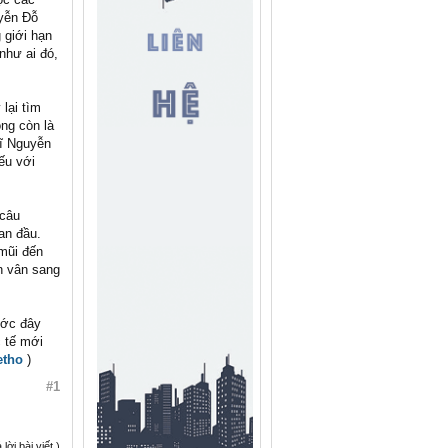
uyễn Đỗ
 giới hạn
như ai đó,
lại tìm
ng còn là
sĩ Nguyễn
ếu với
 câu
an đầu.
 mũi đến
n vân sang
ước đây
c tế mới
etho
)
#1
ời bài viết.)