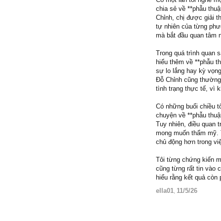
chia sẻ về **phẫu thu
Chỉnh, chị được giải t
tự nhiên của từng phươ
mà bắt đầu quan tâm 
Trong quá trình quan 
hiểu thêm về **phẫu t
sự lo lắng hay kỳ vọn
Đỗ Chỉnh cũng thường 
tình trạng thực tế, vì
Có những buổi chiều tô
chuyện về **phẫu thuậ
Tuy nhiên, điều quan t
mong muốn thẩm mỹ. Tô
chủ động hơn trong vi
Tôi từng chứng kiến mộ
cũng từng rất tin vào 
hiểu rằng kết quả cò
ella01
11/5/26
,