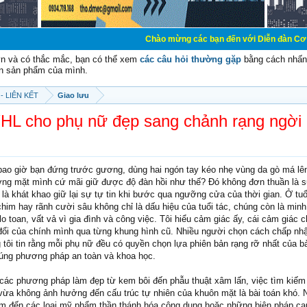
Chào mừng các bạn đến với Diễn đàn Cơ Điện - Diễn đàn
vn và có thắc mắc, bạn có thể xem
các câu hỏi thường gặp
bằng cách nhấn 
n sản phẩm của mình.
- LIÊN KẾT
Giao lưu
YHL cho phụ nữ đẹp sang chảnh rạng ngời
bao giờ bạn đứng trước gương, dùng hai ngón tay kéo nhẹ vùng da gò má lên
ng mặt mình cứ mãi giữ được độ đàn hồi như thế? Đó không đơn thuần là 
à khát khao giữ lại sự tự tin khi bước qua ngưỡng cửa của thời gian. Ở tuổ
chim hay rãnh cười sâu không chỉ là dấu hiệu của tuổi tác, chúng còn là min
 toan, vất vả vì gia đình và công việc. Tôi hiểu cảm giác ấy, cái cảm giác 
 đổi của chính mình qua từng khung hình cũ. Nhiều người chọn cách chấp nh
 tôi tin rằng mỗi phụ nữ đều có quyền chọn lựa phiên bản rạng rỡ nhất của b
đúng phương pháp an toàn và khoa học.
 các phương pháp làm đẹp từ kem bôi đến phẫu thuật xâm lấn, việc tìm kiếm 
 vừa không ảnh hưởng đến cấu trúc tự nhiên của khuôn mặt là bài toán khó. N
m đến các loại mỹ phẩm thần thánh hóa công dụng hoặc những biện pháp can