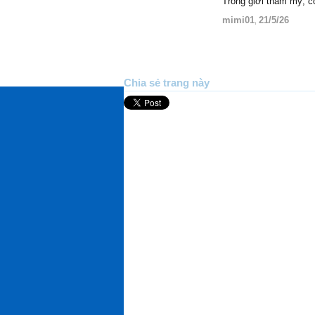
Trong giới thẩm mỹ, c
mimi01
21/5/26
,
Chia sẻ trang này