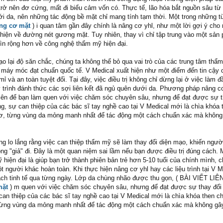
rở nên đơ cứng, mất đi biểu cảm vốn có. Thực tế, lão hóa bắt nguồn sâu từ 
ới da, nên những tác động bề mặt chỉ mang tính tạm thời. Một trong những t
ng cơ mặt
) i quan tâm gần đây chính là nâng cơ yhl, như một lời gợi ý cho
thiện về đường nét gương mặt. Tuy nhiên, thay vì chỉ tập trung vào một sả
hìn rộng hơn về công nghệ thẩm mỹ hiện đại.
tạo lại độ săn chắc, chúng ta không thể bỏ qua vai trò của các trung tâm thẩ
 máy móc đạt chuẩn quốc tế. V Medical xuất hiện như một điểm đến tin cậy
mỉ và an toàn tuyệt đối. Tại đây, việc điều trị không chỉ dừng lại ở việc làm 
 trình đánh thức các sợi liên kết đã ngủ quên dưới da. Phương pháp nâng c
iên để bạn làm quen với việc chăm sóc chuyên sâu, nhưng để đạt được sự t
, sự can thiệp của các bác sĩ tay nghề cao tại V Medical mới là chìa khóa 
 cơ, từng vùng da mỏng manh nhất để tác động một cách chuẩn xác mà không
g lo lắng rằng việc can thiệp thẩm mỹ sẽ làm thay đổi diện mạo, khiến ngườ
ng "giả" đi. Đây là một quan niệm sai lầm nếu bạn được điều trị đúng cách. 
hiện đại là giúp bạn trở thành phiên bản trẻ hơn 5-10 tuổi của chính mình, 
t người khác hoàn toàn. Khi thực hiện nâng cơ yhl hay các liệu trình tại V M
cách tinh tế qua từng ngày. Lớp da chùng nhão được thu gọn, ( BÀI VIẾT LI
mặt
) m quen với việc chăm sóc chuyên sâu, nhưng để đạt được sự thay đổi
an thiệp của các bác sĩ tay nghề cao tại V Medical mới là chìa khóa then ch
, từng vùng da mỏng manh nhất để tác động một cách chuẩn xác mà không gâ