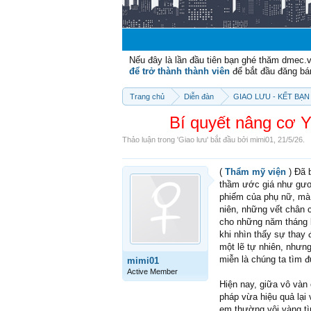
Nếu đây là lần đầu tiên bạn ghé thăm dmec.
để trở thành thành viên
để bắt đầu đăng bá
Trang chủ
Diễn đàn
GIAO LƯU - KẾT BẠN 
Bí quyết nâng cơ 
Thảo luận trong '
Giao lưu
' bắt đầu bởi
mimi01
,
21/5/26
.
(
Thẩm mỹ viện
) Đã 
thầm ước giá như gươ
phiếm của phụ nữ, mà l
niên, những vết chân 
cho những năm tháng lo
khi nhìn thấy sự thay
một lẽ tự nhiên, nhưng
miễn là chúng ta tìm 
mimi01
Active Member
Hiện nay, giữa vô vàn
pháp vừa hiệu quả lại
em thường vội vàng tì