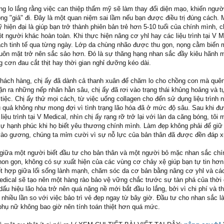
g lo lắng rằng việc can thiệp thẩm mỹ sẽ làm thay đổi diện mạo, khiến ngườ
ng "giả" đi. Đây là một quan niệm sai lầm nếu bạn được điều trị đúng cách. 
hiện đại là giúp bạn trở thành phiên bản trẻ hơn 5-10 tuổi của chính mình, 
t người khác hoàn toàn. Khi thực hiện nâng cơ yhl hay các liệu trình tại V M
cách tinh tế qua từng ngày. Lớp da chùng nhão được thu gọn, nọng cằm biến 
uôn mặt trở nên sắc sảo hơn. Đó là sự thăng hạng nhan sắc đầy kiêu hãnh 
g cơn đau cắt thịt hay thời gian nghỉ dưỡng kéo dài.
khách hàng, chị ấy đã dành cả thanh xuân để chăm lo cho chồng con mà quê
n ra những nếp nhăn hằn sâu, chị ấy đã rơi vào trạng thái khủng hoảng và tự
iệc. Chị ấy thử mọi cách, từ việc uống collagen cho đến sử dụng liệu trình 
ệu quả không như mong đợi vì tình trạng lão hóa đã ở mức độ sâu. Sau khi đ
iệu trình tại V Medical, nhìn chị ấy rạng rỡ trở lại với làn da căng bóng, tôi 
sự hạnh phúc khi họ biết yêu thương chính mình. Làm đẹp không phải để giữ
 vào gương, chúng ta mỉm cười vì sự nỗ lực của bản thân đã được đền đáp 
 giữa một người biết đầu tư cho bản thân và một người bỏ mặc nhan sắc chín
hon gọn, không có sự xuất hiện của các vùng cơ chảy xệ giúp bạn tự tin hơn
ết hợp giữa lối sống lành mạnh, chăm sóc da cơ bản bằng nâng cơ yhl và các 
edical sẽ tạo nên một hàng rào bảo vệ vững chắc trước sự tàn phá của thời 
ấu hiệu lão hóa trở nên quá nặng nề mới bắt đầu lo lắng, bởi vì chi phí và th
 nhiều lần so với việc bảo trì vẻ đẹp ngay từ bây giờ. Đầu tư cho nhan sắc l
 phụ nữ không bao giờ nên tính toán thiệt hơn quá mức.