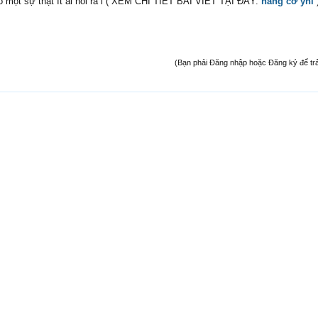
ó một sự thật ít ai nói ra l ( XEM CHI TIẾT BÀI VIẾT TẠI ĐÂY:
nâng cơ yhl
(Bạn phải Đăng nhập hoặc Đăng ký để trả l