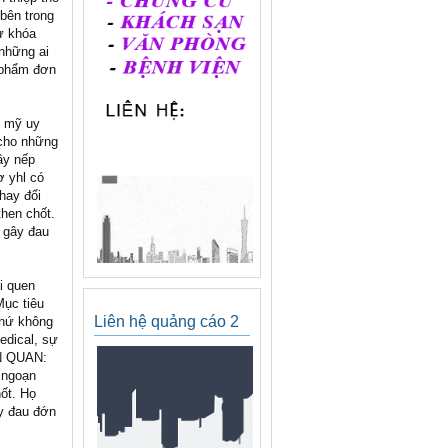
bên trong
ừ khóa
 những ai
n phẩm đơn
m mỹ uy
 cho những
đầy nếp
ơ yhl có
hay đổi
then chốt.
 gây đau
i quen
Mục tiêu
Liên hệ quảng cáo 2
chứ không
edical, sự
ÊN QUAN:
 ngoạn
ốt. Họ
y đau đớn