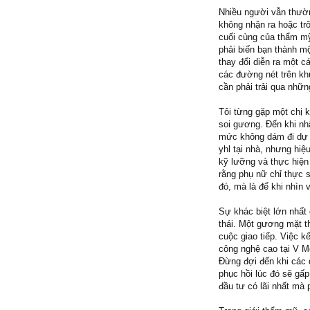
Nhiều người vẫn thườn
không nhận ra hoặc trô
cuối cùng của thẩm mỹ 
phải biến bạn thành mộ
thay đổi diễn ra một 
các đường nét trên kh
cần phải trải qua nhữn
Tôi từng gặp một chị 
soi gương. Đến khi nhậ
mức không dám đi dự t
yhl tại nhà, nhưng hi
kỹ lưỡng và thực hiện l
rằng phụ nữ chỉ thực 
đó, mà là để khi nhìn
Sự khác biệt lớn nhất
thái. Một gương mặt t
cuộc giao tiếp. Việc k
công nghệ cao tại V M
Đừng đợi đến khi các d
phục hồi lúc đó sẽ gấp
đầu tư có lãi nhất mà