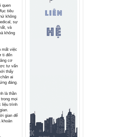
i quen
Mục tiêu
chứ không
edical, sự
mất, và
mà không
n mất việc
 ti đến
nâng cơ
ược tư vấn
mới thấy
 chân ai
xứng đáng.
h là thần
 trong mọi
liệu trình
gian.
ời gian để
à khoản