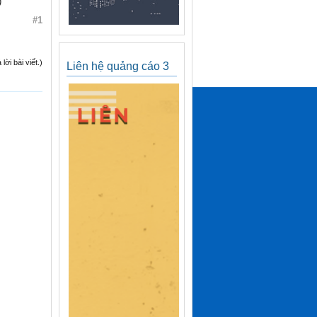
)
#1
ời bài viết.)
Liên hệ quảng cáo 3