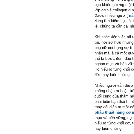
bạo khiến gương mặt t
lớp cơ và collagen dư
được nhiều ngườ (
nâ
đang tìm kiếm sự cải 
lẻ, chúng ta cần cái n
Khi nhắc đến việc tái 
tín, nơi sở hữu những
phụ nữ coi trọng sự tỉ 
nhăn mà là cả một quy
thể là bước đệm đầu t
ngoạn mục và bền vững
Họ hiểu rõ từng khối
đớn hay biến chứng.
Nhiều người vẫn thườn
không nhận ra hoặc trô
cuối cùng của thẩm mỹ 
phải biến bạn thành mộ
thay đổi diễn ra một 
phẫu thuật nâng cơ 
mục và bền vững, sự c
hiểu rõ từng khối cơ
hay biến chứng.