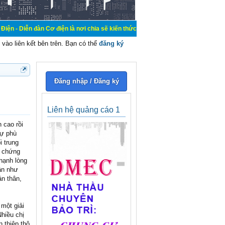
 Cơ điện là nơi chia sẽ kiến thức kinh nghiệm trong lãnh vực cơ điện, mua bán
vào liên kết bên trên. Bạn có thể
đăng ký
Đăng nhập / Đăng ký
Liên hệ quảng cáo 1
 cao rồi
sự phù
i trung
h chứng
chạnh lòng
ận như
ản thân,
một giải
hiều chị
 thiệp thô