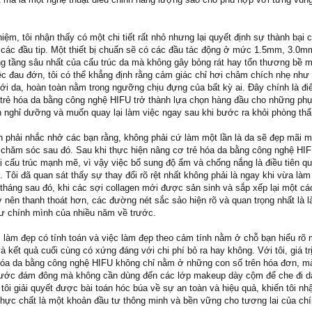
hiệm, tôi nhận thấy có một chi tiết rất nhỏ nhưng lại quyết định sự thành bại 
ủa các đầu tip. Một thiết bị chuẩn sẽ có các đầu tác động ở mức 1.5mm, 3.0m
g tầng sâu nhất của cấu trúc da mà không gây bỏng rát hay tổn thương bề m
iệc đau đớn, tôi có thể khẳng định rằng cảm giác chỉ hơi châm chích nhẹ nh
dưới da, hoàn toàn nằm trong ngưỡng chịu đựng của bất kỳ ai. Đây chính là đ
 trẻ hóa da bằng công nghệ HIFU trở thành lựa chọn hàng đầu cho những ph
an nghỉ dưỡng và muốn quay lại làm việc ngay sau khi bước ra khỏi phòng th
ần phải nhắc nhở các bạn rằng, không phải cứ làm một lần là da sẽ đẹp mãi m
chăm sóc sau đó. Sau khi thực hiện nâng cơ trẻ hóa da bằng công nghệ HIF
ái cấu trúc mạnh mẽ, vì vậy việc bổ sung độ ẩm và chống nắng là điều tiên q
ài. Tôi đã quan sát thấy sự thay đổi rõ rệt nhất không phải là ngay khi vừa là
tháng sau đó, khi các sợi collagen mới được sản sinh và sắp xếp lại một các
 nên thanh thoát hơn, các đường nét sắc sảo hiện rõ và quan trọng nhất là l
hư chính mình của nhiều năm về trước.
c làm đẹp có tính toán và việc làm đẹp theo cảm tính nằm ở chỗ bạn hiểu rõ
và kết quả cuối cùng có xứng đáng với chi phí bỏ ra hay không. Với tôi, giá tr
ẻ hóa da bằng công nghệ HIFU không chỉ nằm ở những con số trên hóa đơn, m
 trước đám đông mà không cần dùng đến các lớp makeup dày cộm để che đi dấ
 tôi giải quyết được bài toán hóc búa về sự an toàn và hiệu quả, khiến tôi nh
thực chất là một khoản đầu tư thông minh và bền vững cho tương lai của ch