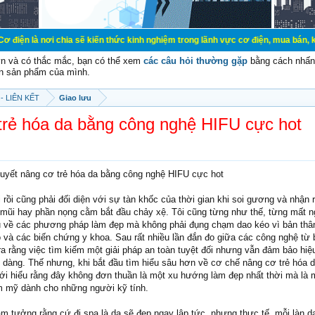
chia sẽ kiến thức kinh nghiệm trong lãnh vực cơ điện, mua bán, ký gửi, cho th
vn và có thắc mắc, bạn có thể xem
các câu hỏi thường gặp
bằng cách nhấn 
n sản phẩm của mình.
- LIÊN KẾT
Giao lưu
trẻ hóa da bằng công nghệ HIFU cực hot
quyết nâng cơ trẻ hóa da bằng công nghệ HIFU cực hot
rồi cũng phải đối diện với sự tàn khốc của thời gian khi soi gương và nhận
mũi hay phần nọng cằm bắt đầu chảy xệ. Tôi cũng từng như thế, từng mất 
u về các phương pháp làm đẹp mà không phải đụng chạm dao kéo vì bản thân
o và các biến chứng y khoa. Sau rất nhiều lần đắn đo giữa các công nghệ từ 
ra rằng việc tìm kiếm một giải pháp an toàn tuyệt đối nhưng vẫn đảm bảo hiệ
dễ dàng. Thế nhưng, khi bắt đầu tìm hiểu sâu hơn về cơ chế nâng cơ trẻ hóa 
ới hiểu rằng đây không đơn thuần là một xu hướng làm đẹp nhất thời mà là
m mỹ dành cho những người kỹ tính.
m tưởng rằng cứ đi spa là da sẽ đẹp ngay lập tức, nhưng thực tế, mỗi làn d