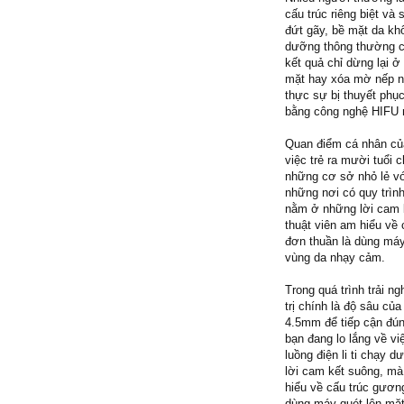
cấu trúc riêng biệt và
đứt gãy, bề mặt da k
dưỡng thông thường ch
kết quả chỉ dừng lại 
mặt hay xóa mờ nếp nh
thực sự bị thuyết phụ
bằng công nghệ HIFU 
Quan điểm cá nhân của
việc trẻ ra mười tuổi 
những cơ sở nhỏ lẻ vớ
những nơi có quy trìn
nằm ở những lời cam k
thuật viên am hiểu về
đơn thuần là dùng máy
vùng da nhạy cảm.
Trong quá trình trải ng
trị chính là độ sâu c
4.5mm để tiếp cận đún
bạn đang lo lắng về v
luồng điện li ti chạy
lời cam kết suông, mà 
hiểu về cấu trúc gươn
dùng máy quét lên mặt