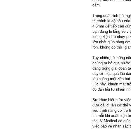
cảm.
Trong quá trình trải ng
trị chính là độ sâu c
4.5mm để tiếp cận đún
bạn đang lo lắng về v
luồng điện li ti chạy 
lớn nhất giúp nâng cơ
rộn, không có thời gi
Tuy nhiên, tôi cũng c
chúng ta bỏ qua bước 
đang trong giai đoạn t
duy trì hiệu quả lâu d
là khoảng một đến hai 
Lúc này, khuôn mặt trở
độ đàn hồi tự nhiên n
Sự khác biệt giữa việ
đưa cái gì lên cơ thể 
liệu trình nâng cơ tr
tin mỗi khi xuất hiện
tác. V Medical đã giúp
việc bảo vệ nhan sắc 