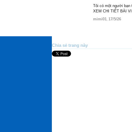
Tôi có một người bạn t
XEM CHI TIẾT BÀI V
mimi01
17/5/26
,
Chia sẻ trang này