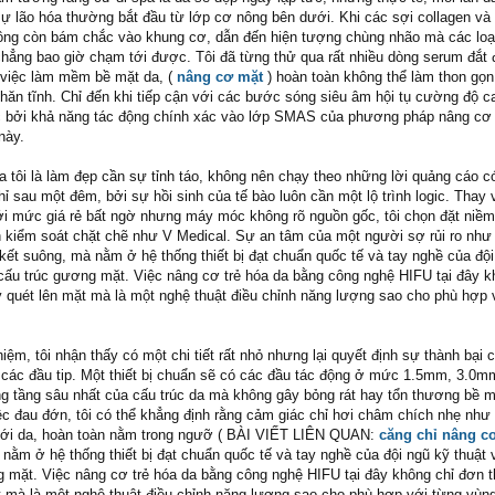
 sự lão hóa thường bắt đầu từ lớp cơ nông bên dưới. Khi các sợi collagen và e
hông còn bám chắc vào khung cơ, dẫn đến hiện tượng chùng nhão mà các lo
ẳng bao giờ chạm tới được. Tôi đã từng thử qua rất nhiều dòng serum đắt 
ở việc làm mềm bề mặt da, (
nâng cơ mặt
) hoàn toàn không thể làm thon gọ
ăn tĩnh. Chỉ đến khi tiếp cận với các bước sóng siêu âm hội tụ cường độ ca
c bởi khả năng tác động chính xác vào lớp SMAS của phương pháp nâng cơ 
này.
 tôi là làm đẹp cần sự tỉnh táo, không nên chạy theo những lời quảng cáo c
chỉ sau một đêm, bởi sự hồi sinh của tế bào luôn cần một lộ trình logic. Thay 
i mức giá rẻ bất ngờ nhưng máy móc không rõ nguồn gốc, tôi chọn đặt niềm 
h kiểm soát chặt chẽ như V Medical. Sự an tâm của một người sợ rủi ro như 
ết suông, mà nằm ở hệ thống thiết bị đạt chuẩn quốc tế và tay nghề của đội
 cấu trúc gương mặt. Việc nâng cơ trẻ hóa da bằng công nghệ HIFU tại đây k
 quét lên mặt mà là một nghệ thuật điều chỉnh năng lượng sao cho phù hợp 
hiệm, tôi nhận thấy có một chi tiết rất nhỏ nhưng lại quyết định sự thành bại 
ủa các đầu tip. Một thiết bị chuẩn sẽ có các đầu tác động ở mức 1.5mm, 3.0m
g tầng sâu nhất của cấu trúc da mà không gây bỏng rát hay tổn thương bề m
iệc đau đớn, tôi có thể khẳng định rằng cảm giác chỉ hơi châm chích nhẹ nh
 dưới da, hoàn toàn nằm trong ngưỡ ( BÀI VIẾT LIÊN QUAN:
căng chỉ nâng c
nằm ở hệ thống thiết bị đạt chuẩn quốc tế và tay nghề của đội ngũ kỹ thuật
g mặt. Việc nâng cơ trẻ hóa da bằng công nghệ HIFU tại đây không chỉ đơn t
 mà là một nghệ thuật điều chỉnh năng lượng sao cho phù hợp với từng vùn