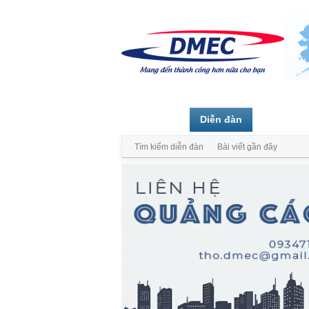
Trang chủ
Diễn đàn
Thành vi
Tìm kiếm diễn đàn
Bài viết gần đây