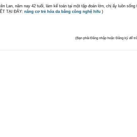
ên Lan, năm nay 42 tuổi, làm kế toán tại một tập đoàn lớn, chị ấy luôn sống t
IẾT TẠI ĐÂY:
nâng cơ trẻ hóa da bằng công nghệ hifu
)
(Bạn phải Đăng nhập hoặc Đăng ký để trả l