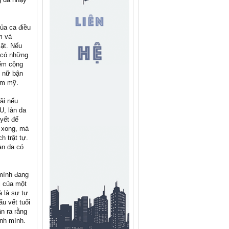
của ca điều
m và
ặt. Nếu
ư có những
iểm cộng
ụ nữ bận
ẩm mỹ.
ãi nếu
U, làn da
uyết để
m xong, mà
h trật tự.
àn da có
 mình đang
ị của một
à là sự tự
u vết tuổi
ận ra rằng
ính mình.