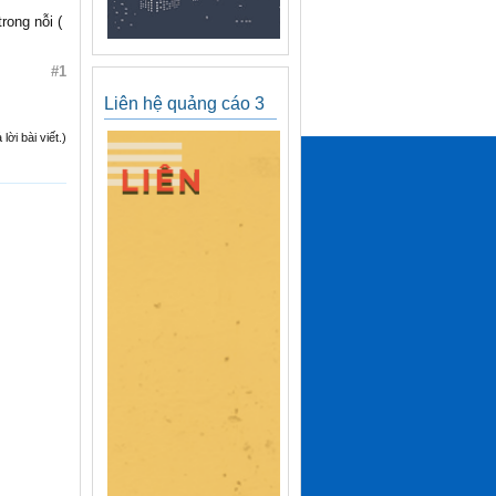
rong nỗi (
#1
Liên hệ quảng cáo 3
ời bài viết.)