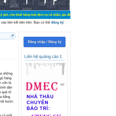
uê hàng hoá dịch vụ cá nhân, gia đình. Mua bán, ký gửi, cho thuê thiết bị hệ t
vào liên kết bên trên. Bạn có thể
đăng ký
Đăng nhập / Đăng ký
Liên hệ quảng cáo 1
 ra những
ngủ hàng
 vốn là
bình dân
u quả rõ
da bằng
 một bước
a có một