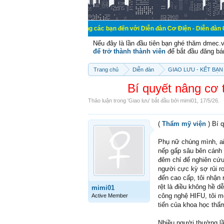
Chào mừng các bạn đến với Diễn đàn Cơ Điện - Diễn đàn Cơ điện là nơi 
Nếu đây là lần đầu tiên bạn ghé thăm dmec.
để trở thành thành viên
để bắt đầu đăng bá
Trang chủ
Diễn đàn
GIAO LƯU - KẾT BẠN 
Bí quyết nâng cơ 
Thảo luận trong '
Giao lưu
' bắt đầu bởi
mimi01
,
17/5/26
.
(
Thẩm mỹ viện
) Bí 
Phụ nữ chúng mình, ai 
nếp gấp sâu bên cánh 
đêm chỉ để nghiên cứ
người cực kỳ sợ rủi r
đến cao cấp, tôi nhận 
rệt là điều không hề 
mimi01
công nghệ HIFU, tôi m
Active Member
tiến của khoa học thẩ
Nhiều người thường lầ