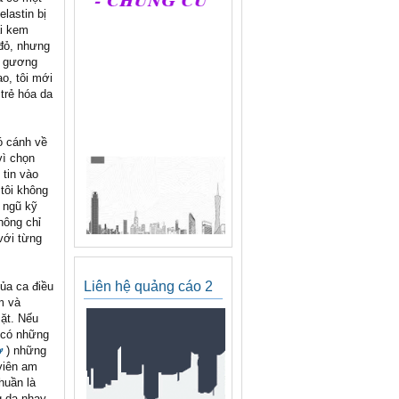
lastin bị
ại kem
đỏ, nhưng
n gương
o, tôi mới
trẻ hóa da
ó cánh về
vì chọn
tin vào
tôi không
 ngũ kỹ
hông chỉ
với từng
Liên hệ quảng cáo 2
của ca điều
m và
ặt. Nếu
ư có những
ơ
) những
 viên am
huần là
g da nhạy