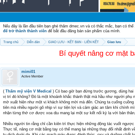
Chà
Nếu đây là lần đầu tiên bạn ghé thăm dmec.vn và có thắc mắc, bạn có th
để trở thành thành viên
để bắt đầu đăng bán sản phẩm của mình.
Trang chủ
Diễn đàn
GIAO LƯU - KẾT BẠN - LIÊN KẾT
Giao lưu
Bí quyết nâng cơ mặt bằ
mimi01
Active Member
(
Thẩm mỹ viện V Medical
) Có bao giờ bạn đứng trước gương, dùng hai
vị trí đó không? Đó là một khoảnh khắc thành thật mà hầu như người phụ n
mờ xuất hiện như một vị khách không mời mà đến. Chúng ta cuống cuồng
tiên mà nhiều người gõ nhịp vì sự tiện lợi và cảm giác an tâm khi chính 
nhận từng thớ cơ được xoa dịu mang lại một sự kết nối kỳ lạ với bản thâ
Nhiều người tin rằng chỉ cần kiên trì thực hiện những động tác vuốt ngượ
Thực tế, nâng cơ mặt bằng tay có thể mang lại những thay đổi nhất định v
tụ dịch dưới da. Khi các mạch máu được đánh thức, oxy và dưỡng chất luâ