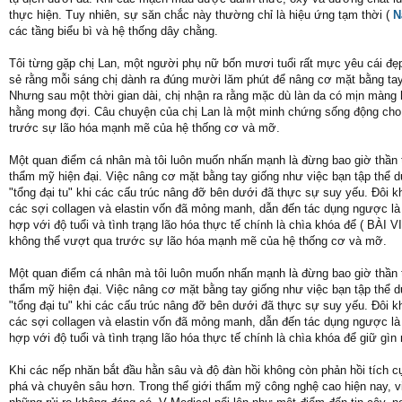
thực hiện. Tuy nhiên, sự săn chắc này thường chỉ là hiệu ứng tạm thời (
N
các tầng biểu bì và hệ thống dây chằng.
Tôi từng gặp chị Lan, một người phụ nữ bốn mươi tuổi rất mực yêu cái đẹp 
sẻ rằng mỗi sáng chị dành ra đúng mười lăm phút để nâng cơ mặt bằng tay
Nhưng sau một thời gian dài, chị nhận ra rằng mặc dù làn da có mịn màn
hằng mong đợi. Câu chuyện của chị Lan là một minh chứng sống động cho v
trước sự lão hóa mạnh mẽ của hệ thống cơ và mỡ.
Một quan điểm cá nhân mà tôi luôn muốn nhấn mạnh là đừng bao giờ thần
thẩm mỹ hiện đại. Việc nâng cơ mặt bằng tay giống như việc bạn tập thể d
"tổng đại tu" khi các cấu trúc nâng đỡ bên dưới đã thực sự suy yếu. Đôi 
các sợi collagen và elastin vốn đã mỏng manh, dẫn đến tác dụng ngược là
hợp với độ tuổi và tình trạng lão hóa thực tế chính là chìa khóa để ( BÀ
không thể vượt qua trước sự lão hóa mạnh mẽ của hệ thống cơ và mỡ.
Một quan điểm cá nhân mà tôi luôn muốn nhấn mạnh là đừng bao giờ thần
thẩm mỹ hiện đại. Việc nâng cơ mặt bằng tay giống như việc bạn tập thể d
"tổng đại tu" khi các cấu trúc nâng đỡ bên dưới đã thực sự suy yếu. Đôi 
các sợi collagen và elastin vốn đã mỏng manh, dẫn đến tác dụng ngược là
hợp với độ tuổi và tình trạng lão hóa thực tế chính là chìa khóa để giữ gì
Khi các nếp nhăn bắt đầu hằn sâu và độ đàn hồi không còn phản hồi tích c
phá và chuyên sâu hơn. Trong thế giới thẩm mỹ công nghệ cao hiện nay, vi