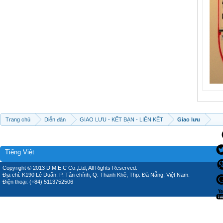
Trang chủ
Diễn đàn
GIAO LƯU - KẾT BẠN - LIÊN KẾT
Giao lưu
Tiếng Việt
Copyright © 2013 D.M.E.C Co.,Ltd, All Rights Reserved.
Địa chỉ: K190 Lê Duẩn, P. Tân chính, Q. Thanh Khê, Thp. Đà Nẵng, Việt Nam.
Điện thoại: (+84) 5113752506