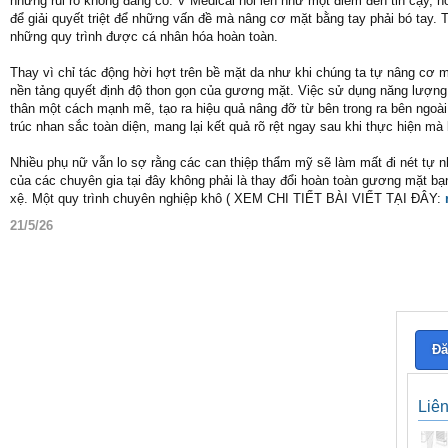
những rủi ro không đáng có. V Medical nổi lên như một điểm đến tin cậy, nơ
để giải quyết triệt để những vấn đề mà nâng cơ mặt bằng tay phải bó tay
những quy trình được cá nhân hóa hoàn toàn.
Thay vì chỉ tác động hời hợt trên bề mặt da như khi chúng ta tự nâng cơ 
nền tảng quyết định độ thon gọn của gương mặt. Việc sử dụng năng lượng s
thân một cách mạnh mẽ, tạo ra hiệu quả nâng đỡ từ bên trong ra bên ngoài.
trúc nhan sắc toàn diện, mang lại kết quả rõ rệt ngay sau khi thực hiện mà
Nhiều phụ nữ vẫn lo sợ rằng các can thiệp thẩm mỹ sẽ làm mất đi nét tự nh
của các chuyên gia tại đây không phải là thay đổi hoàn toàn gương mặt bạn
xệ. Một quy trình chuyên nghiệp khô ( XEM CHI TIẾT BÀI VIẾT TẠI ĐÂY:
21/5/26
Đă
Liê