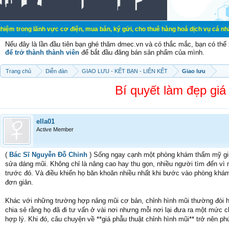
nh vực cơ điện, mua bán, ký gửi, cho thuê hàng hoá dịch vụ cá nhân, gia đình.
Nếu đây là lần đầu tiên bạn ghé thăm dmec.vn và có thắc mắc, bạn có th
để trở thành thành viên
để bắt đầu đăng bán sản phẩm của mình.
Trang chủ
Diễn đàn
GIAO LƯU - KẾT BẠN - LIÊN KẾT
Giao lưu
Bí quyết làm đẹp giá
ella01
Active Member
(
Bác Sĩ Nguyễn Đỗ Chỉnh
) Sống ngay cạnh một phòng khám thẩm mỹ giữa 
sửa dáng mũi. Không chỉ là nâng cao hay thu gọn, nhiều người tìm đến vì
trước đó. Và điều khiến họ băn khoăn nhiều nhất khi bước vào phòng khám c
đơn giản.
Khác với những trường hợp nâng mũi cơ bản, chỉnh hình mũi thường đòi hỏ
chia sẻ rằng họ đã đi tư vấn ở vài nơi nhưng mỗi nơi lại đưa ra một mức c
hợp lý. Khi đó, câu chuyện về **giá phẫu thuật chỉnh hình mũi** trở nên ph