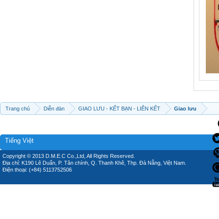
Trang chủ
Diễn đàn
GIAO LƯU - KẾT BẠN - LIÊN KẾT
Giao lưu
Tiếng Việt
Copyright © 2013 D.M.E.C Co.,Ltd, All Rights Reserved.
Địa chỉ: K190 Lê Duẩn, P. Tân chính, Q. Thanh Khê, Thp. Đà Nẵng, Việt Nam.
Điện thoại: (+84) 5113752506