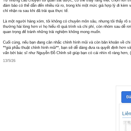
Từ những câu chuyện tôi quan sát được, có thể thấy rằng việc chọn nơi th
đảm bảo có thể dẫn đến nhiều rủi ro, trong khi một mức giá hợp lý đi kèm
chỉ nhận ra sau khi đã trải qua thực tế.
Là một người hàng xóm, tôi không có chuyên môn sâu, nhưng tôi thấy rõ 
thường hài lòng hơn vì họ hiểu rõ quá trình và chi phí, còn nhóm sau dễ rơ
quan trọng để tránh những trải nghiệm không mong muốn.
Cuối cùng, nếu bạn đang cân nhắc chỉnh hình mũi và còn băn khoăn về chi ph
**giá phẫu thuật chỉnh hình mũi**, bạn sẽ dễ dàng đưa ra quyết định hơn 
vấn bởi bác sĩ như Nguyễn Đỗ Chỉnh sẽ giúp bạn có cái nhìn rõ ràng hơ
13/5/26
Đă
Liê