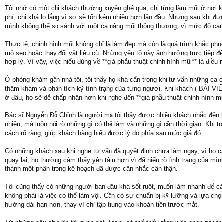
Tôi nhớ có một chị khách thường xuyên ghé qua, chị từng làm mũi ở nơi k
phí, chị khá lo lắng vì sợ sẽ tốn kém nhiều hơn lần đầu. Nhưng sau khi đượ
mình không thể so sánh với một ca nâng mũi thông thường, vì mức độ can
Thực tế, chỉnh hình mũi không chỉ là làm đẹp mà còn là quá trình khắc phụ
mô sẹo hoặc thay đổi vật liệu cũ. Những yếu tố này ảnh hưởng trực tiếp đ
hợp lý. Vì vậy, việc hiểu đúng về **giá phẫu thuật chỉnh hình mũi** là điều 
Ở phòng khám gần nhà tôi, tôi thấy họ khá cẩn trọng khi tư vấn những ca 
thăm khám và phân tích kỹ tình trạng của từng người. Khi khách ( BÀI 
ở đâu, họ sẽ dễ chấp nhận hơn khi nghe đến **giá phẫu thuật chỉnh hình mũi
Bác sĩ Nguyễn Đỗ Chỉnh là người mà tôi thấy được nhiều khách nhắc đến kh
nhiều, mà luôn nói rõ những gì có thể làm và những gì cần thời gian. Khi tr
cách rõ ràng, giúp khách hàng hiểu được lý do phía sau mức giá đó.
Có những khách sau khi nghe tư vấn đã quyết định chưa làm ngay, vì họ cầ
quay lại, họ thường cảm thấy yên tâm hơn vì đã hiểu rõ tình trạng của mìn
thành một phần trong kế hoạch đã được cân nhắc cẩn thận.
Tôi cũng thấy có những người ban đầu khá sốt ruột, muốn làm nhanh để cải 
không phải là việc có thể làm vội. Cần có sự chuẩn bị kỹ lưỡng và lựa chọ
hướng dài hạn hơn, thay vì chỉ tập trung vào khoản tiền trước mắt.