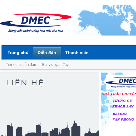
Trang chủ
Diễn đàn
Thành viên
Tìm kiếm diễn đàn
Bài viết gần đây