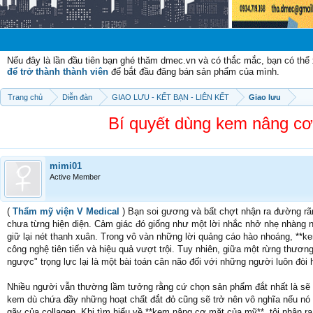
Chào mừn
Nếu đây là lần đầu tiên bạn ghé thăm dmec.vn và có thắc mắc, bạn có th
để trở thành thành viên
để bắt đầu đăng bán sản phẩm của mình.
Trang chủ
Diễn đàn
GIAO LƯU - KẾT BẠN - LIÊN KẾT
Giao lưu
Bí quyết dùng kem nâng cơ
mimi01
Active Member
(
Thẩm mỹ viện V Medical
) Bạn soi gương và bất chợt nhận ra đường rãn
chưa từng hiện diện. Cảm giác đó giống như một lời nhắc nhở nhẹ nhàng 
giữ lại nét thanh xuân. Trong vô vàn những lời quảng cáo hào nhoáng, **
công nghệ tiên tiến và hiệu quả vượt trội. Tuy nhiên, giữa một rừng thươ
ngược" trọng lực lại là một bài toán cân não đối với những người luôn đòi 
Nhiều người vẫn thường lầm tưởng rằng cứ chọn sản phẩm đắt nhất là sẽ có
kem dù chứa đầy những hoạt chất đắt đỏ cũng sẽ trở nên vô nghĩa nếu nó k
gãy của collagen. Khi tìm hiểu về **kem nâng cơ mặt của mỹ**, tôi nhận r