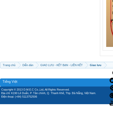
Trang chủ
Diễn đàn
GIAO LƯU - KẾT BẠN - LIÊN KẾT
Giao lưu
Tiếng Việt
Copyright © 2013 D.M.E.C Co.,Ltd, All Rights Reserved.
Địa chỉ: K190 Lê Duẩn, P. Tân chính, Q. Thanh Khê, Thp. Đà Nẵng, Việt Nam.
Điện thoại: (+84) 5113752506