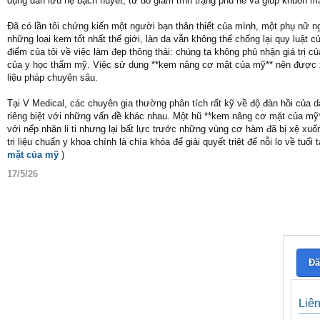
dụng dẫn lưu hệ bạch huyết, từ đó giảm tình trạng phù nề và giúp khuôn m
Đã có lần tôi chứng kiến một người bạn thân thiết của mình, một phụ nữ n
những loại kem tốt nhất thế giới, làn da vẫn không thể chống lại quy luật 
điểm của tôi về việc làm đẹp thông thái: chúng ta không phủ nhận giá tr
của y học thẩm mỹ. Việc sử dụng **kem nâng cơ mặt của mỹ** nên được xe
liệu pháp chuyên sâu.
Tại V Medical, các chuyên gia thường phân tích rất kỹ về độ đàn hồi của d
riêng biệt với những vấn đề khác nhau. Một hũ **kem nâng cơ mặt của mỹ** 
với nếp nhăn li ti nhưng lại bất lực trước những vùng cơ hàm đã bị xệ xu
trị liệu chuẩn y khoa chính là chìa khóa để giải quyết triệt để nỗi lo về 
mặt của mỹ
)
17/5/26
Đă
Liê