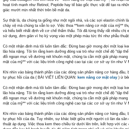
hoạt tính mạnh như Retinol, Peptide hay tế bào gốc thực vật để tạo ra nh
giác mướt mịn nhất thời trên bề mặt da.
Sự thật là, da chúng ta giống như một ngôi nhà, và các sợi elastin chính 
chảy xệ mà chúng ta vẫn lo sợ. Việc thoa **kem nâng cơ mặt của mỹ** thực 
và hiểu biết nhất định về cơ chế thẩm thấu. Tôi đã từng thấy rất nhiều chị
sử dụng, đơn giản vì họ kỳ vọng vào một phép màu tức thì như phẫu thuật 
Có một nhận định mà tôi luôn tâm đắc: Đừng bao giờ mong đợi một loại ke
lão hóa nặng. Tôi tin rằng kem dưỡng đóng vai trò như một chế độ "tập th
đổi ngoạn mục về đường nét khuôn mặt, chúng ta cần một giải pháp mang tí
mặt của mỹ** với các liệu trình công nghệ cao tại các cơ sở uy tín như V 
Khi nhìn vào bảng thành phần của các dòng sản phẩm nâng cơ hàng đầu, 
tự phục hồi của da ( BÀI VIẾT LIÊN QUAN:
kem nâng cơ mặt olay
) ừ bê
Có một nhận định mà tôi luôn tâm đắc: Đừng bao giờ mong đợi một loại ke
lão hóa nặng. Tôi tin rằng kem dưỡng đóng vai trò như một chế độ "tập th
đổi ngoạn mục về đường nét khuôn mặt, chúng ta cần một giải pháp mang tí
mặt của mỹ** với các liệu trình công nghệ cao tại các cơ sở uy tín như V 
Khi nhìn vào bảng thành phần của các dòng sản phẩm nâng cơ hàng đầu, 
tự phục hồi của da. Tuy nhiên, sự khác biệt giữa một người có làn da să
thuật áp dụng. Việc thoa kem theo chiều từ dưới lên trên, kết hợp với cá