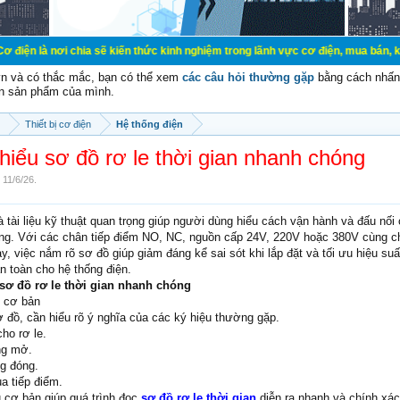
chia sẽ kiến thức kinh nghiệm trong lãnh vực cơ điện, mua bán, ký gửi, cho th
vn và có thắc mắc, bạn có thể xem
các câu hỏi thường gặp
bằng cách nhấn 
n sản phẩm của mình.
Thiết bị cơ điện
Hệ thống điện
hiểu sơ đồ rơ le thời gian nhanh chóng
,
11/6/26
.
là tài liệu kỹ thuật quan trọng giúp người dùng hiểu cách vận hành và đấu nối
ộng. Với các chân tiếp điểm NO, NC, nguồn cấp 24V, 220V hoặc 380V cùng 
 việc nắm rõ sơ đồ giúp giảm đáng kể sai sót khi lắp đặt và tối ưu hiệu suấ
n toàn cho hệ thống điện.
 sơ đồ rơ le thời gian nhanh chóng
 cơ bản
ơ đồ, cần hiểu rõ ý nghĩa của các ký hiệu thường gặp.
ho rơ le.
ng mở.
g đóng.
a tiếp điểm.
u cơ bản giúp quá trình đọc
sơ đồ rơ le thời gian
diễn ra nhanh và chính xá