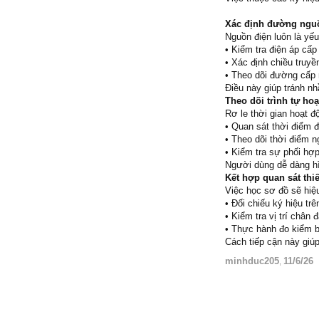
Xác định đường nguồ
Nguồn điện luôn là yếu
• Kiểm tra điện áp cấp 
• Xác định chiều truyền
• Theo dõi đường cấp 
Điều này giúp tránh nh
Theo dõi trình tự ho
Rơ le thời gian hoạt độ
• Quan sát thời điểm đ
• Theo dõi thời điểm ng
• Kiểm tra sự phối hợp 
Người dùng dễ dàng hì
Kết hợp quan sát thiế
Việc học sơ đồ sẽ hiệu
• Đối chiếu ký hiệu trên
• Kiểm tra vị trí chân 
• Thực hành đo kiểm b
Cách tiếp cận này giúp
minhduc205
11/6/26
,