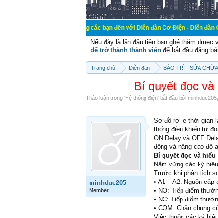
Chào mừng các bạn đến với Diễn đàn Cơ Điện - Diễn đàn Cơ điện là nơi 
Nếu đây là lần đầu tiên bạn ghé thăm dmec.
để trở thành thành viên
để bắt đầu đăng bá
Trang chủ
Diễn đàn
BẢO TRÌ - SỬA CHỮA
Bí quyết đọc và 
Thảo luận trong '
Hệ thống điện
' bắt đầu bởi
minhduc205
Sơ đồ rơ le thời gian 
thống điều khiển tự đ
ON Delay và OFF Delay,
động và nâng cao độ a
Bí quyết đọc và hiểu
Nắm vững các ký hiệu
Trước khi phân tích s
• A1 – A2: Nguồn cấp c
minhduc205
• NO: Tiếp điểm thườ
Member
• NC: Tiếp điểm thườn
• COM: Chân chung củ
Việc thuộc các ký hiệ