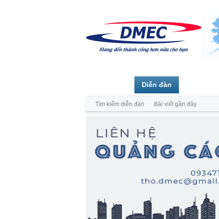
Trang chủ
Diễn đàn
Thành vi
Tìm kiếm diễn đàn
Bài viết gần đây