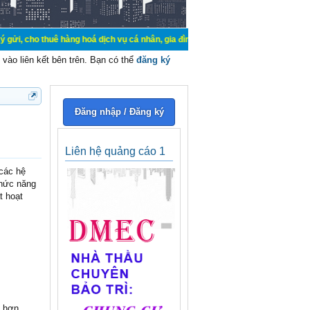
uê hàng hoá dịch vụ cá nhân, gia đình. Mua bán, ký gửi, cho thuê thiết bị hệ t
vào liên kết bên trên. Bạn có thể
đăng ký
Đăng nhập / Đăng ký
Liên hệ quảng cáo 1
 các hệ
chức năng
t hoạt
c hơn.