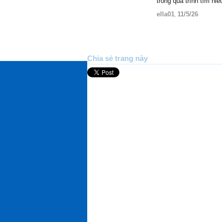
trong quá trình tìm h
ella01
11/5/26
,
Chia sẻ trang này