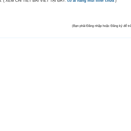
iểu. ( XEM CHI TIẾT BÀI VIẾT TẠI ĐÂY:
có ai nâng mũi filler chưa
)
(Bạn phải Đăng nhập hoặc Đăng ký để trả l