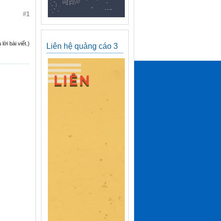
#1
ời bài viết.)
Liên hệ quảng cáo 3