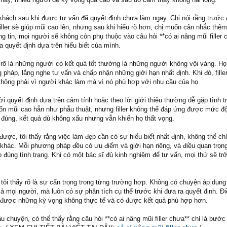
 khách sau khi được tư vấn đã quyết định chưa làm ngay. Chị nói rằng trước 
filler sẽ giúp mũi cao lên, nhưng sau khi hiểu rõ hơn, chị muốn cân nhắc thê
ng tin, mọi người sẽ không còn phụ thuộc vào câu hỏi **có ai nâng mũi filler 
 quyết định dựa trên hiểu biết của mình.
y rõ là những người có kết quả tốt thường là những người không vội vàng. Họ
 pháp, lắng nghe tư vấn và chấp nhận những giới hạn nhất định. Khi đó, filler
không phải vì người khác làm mà vì nó phù hợp với nhu cầu của họ.
 quyết định dựa trên cảm tính hoặc theo lời giới thiệu thường dễ gặp tình 
ốn mũi cao hẳn như phẫu thuật, nhưng filler không thể đáp ứng được mức độ
 đúng, kết quả dù không xấu nhưng vẫn khiến họ thất vọng.
ược, tôi thấy rằng việc làm đẹp cần có sự hiểu biết nhất định, không thể ch
 khác. Mỗi phương pháp đều có ưu điểm và giới hạn riêng, và điều quan trọng
đúng tình trạng. Khi có một bác sĩ đủ kinh nghiệm để tư vấn, mọi thứ sẽ trở
 tôi thấy rõ là sự cẩn trọng trong từng trường hợp. Không có chuyện áp dụn
ả mọi người, mà luôn có sự phân tích cụ thể trước khi đưa ra quyết định. Đ
h được những kỳ vọng không thực tế và có được kết quả phù hợp hơn.
âu chuyện, có thể thấy rằng câu hỏi **có ai nâng mũi filler chưa** chỉ là bước