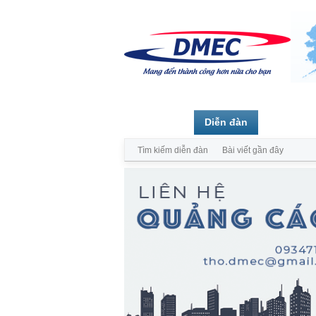
Trang chủ
Diễn đàn
Thành vi
Tìm kiếm diễn đàn
Bài viết gần đây