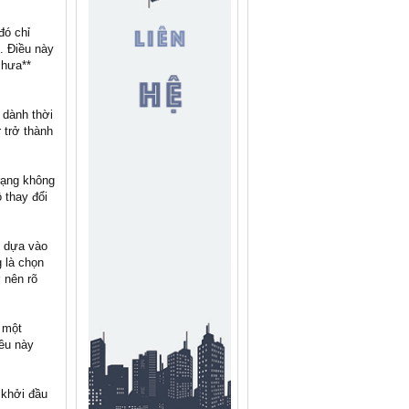
đó chỉ
m. Điều này
chưa**
 dành thời
 trở thành
trạng không
 thay đổi
ỉ dựa vào
 là chọn
 nên rõ
g một
iều này
 khởi đầu