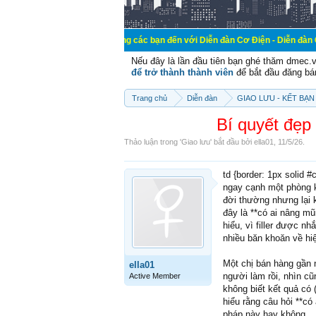
Chào mừng các bạn đến với Diễn đàn Cơ Điện - Diễn đàn Cơ điện là nơi
Nếu đây là lần đầu tiên bạn ghé thăm dmec.
để trở thành thành viên
để bắt đầu đăng bá
Trang chủ
Diễn đàn
GIAO LƯU - KẾT BẠN 
Bí quyết đẹp 
Thảo luận trong '
Giao lưu
' bắt đầu bởi
ella01
,
11/5/26
.
td {border: 1px solid 
ngay cạnh một phòng k
đời thường nhưng lại k
đây là **có ai nâng mũ
hiểu, vì filler được 
nhiều băn khoăn về hi
Một chị bán hàng gần 
ella01
người làm rồi, nhìn cũ
Active Member
không biết kết quả có 
hiểu rằng câu hỏi **có
pháp này hay không.