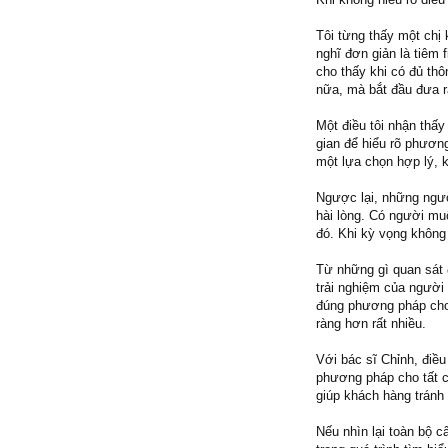
Tôi từng thấy một chị
nghĩ đơn giản là tiêm 
cho thấy khi có đủ thô
nữa, mà bắt đầu đưa ra
Một điều tôi nhận thấ
gian để hiểu rõ phương
một lựa chọn hợp lý, 
Ngược lại, những người
hài lòng. Có người mu
đó. Khi kỳ vọng không
Từ những gì quan sát đ
trải nghiệm của người
đúng phương pháp cho 
ràng hơn rất nhiều.
Với bác sĩ Chỉnh, điều
phương pháp cho tất c
giúp khách hàng trán
Nếu nhìn lại toàn bộ c