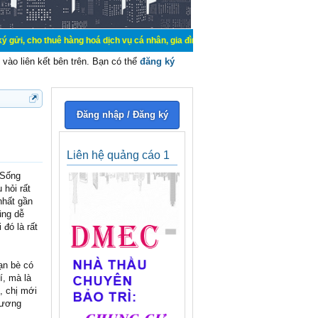
uê hàng hoá dịch vụ cá nhân, gia đình. Mua bán, ký gửi, cho thuê thiết bị hệ 
vào liên kết bên trên. Bạn có thể
đăng ký
Đăng nhập / Đăng ký
Liên hệ quảng cáo 1
 Sống
hỏi rất
nhất gần
ũng dễ
đó là rất
ạn bè có
í, mà là
, chị mới
phương