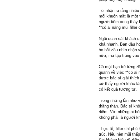
Tôi nhận ra rằng nhiề
mỗi khuôn mặt là một 
người tiêm xong thấy 
**có ai nâng mũi filler
Ngồi quan sát khách r
khá nhanh. Ban đầu họ 
họ bắt đầu nhìn nhận 
nữa, mà tập trung vào 
Có một bạn trẻ từng đế
quanh về việc **có ai 
được bác sĩ giải thích
cứ thấy người khác 
có kết quả tương tự.
Trong những lần như 
thẳng thắn. Bác sĩ kh
điểm. Với những ai hỏi 
không phải là người k
Thực tế, filler chỉ ph
trúc. Nếu nền mũi thấ
Khi không hiểu rõ điề