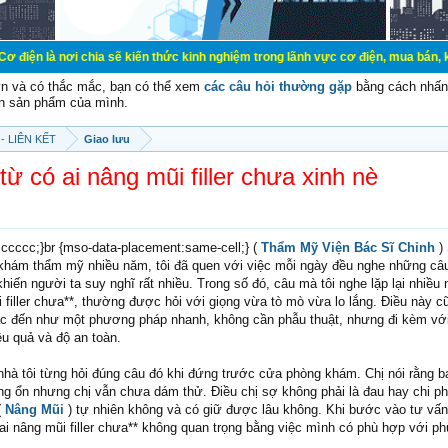
 chia sẽ kiến thức kinh nghiệm trong lãnh vực cơ điện, mua bán, ký gửi, cho th
vn và có thắc mắc, bạn có thể xem
các câu hỏi thường gặp
bằng cách nhấn 
n sản phẩm của mình.
- LIÊN KẾT
Giao lưu
từ có ai nâng mũi filler chưa xinh nè
#cccccc;}br {mso-data-placement:same-cell;} (
Thẩm Mỹ Viện Bác Sĩ Chỉnh
)
hám thẩm mỹ nhiều năm, tôi đã quen với việc mỗi ngày đều nghe những câu 
hiến người ta suy nghĩ rất nhiều. Trong số đó, câu mà tôi nghe lặp lại nhiều 
i filler chưa**, thường được hỏi với giọng vừa tò mò vừa lo lắng. Điều này c
nhắc đến như một phương pháp nhanh, không cần phẫu thuật, nhưng đi kèm với 
ệu quả và độ an toàn.
nhà tôi từng hỏi đúng câu đó khi đứng trước cửa phòng khám. Chị nói rằng b
ng ổn nhưng chị vẫn chưa dám thử. Điều chị sợ không phải là đau hay chi ph
(
Nâng Mũi
) tự nhiên không và có giữ được lâu không. Khi bước vào tư vấn
 ai nâng mũi filler chưa** không quan trọng bằng việc mình có phù hợp với 