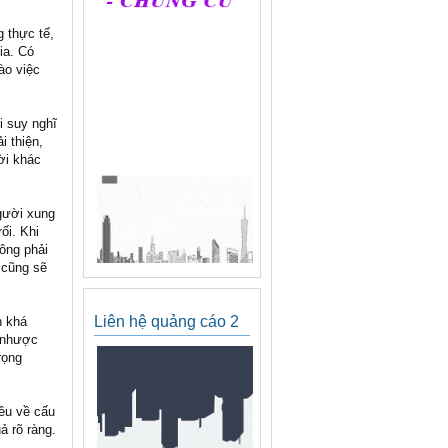
 thực tế,
ia. Có
ào việc
i suy nghĩ
i thiện,
ời khác
người xung
ối. Khi
hông phải
 cũng sẽ
Liên hệ quảng cáo 2
n khá
à nhược
rọng
.
iều về cấu
ả rõ ràng.