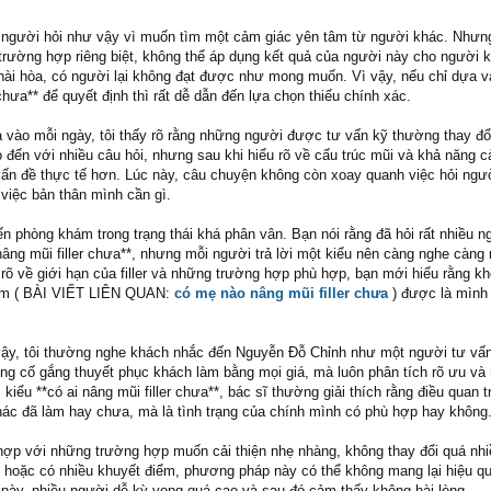
u người hỏi như vậy vì muốn tìm một cảm giác yên tâm từ người khác. Nhưng
trường hợp riêng biệt, không thể áp dụng kết quả của người này cho người k
hài hòa, có người lại không đạt được như mong muốn. Vì vậy, nếu chỉ dựa v
 chưa** để quyết định thì rất dễ dẫn đến lựa chọn thiếu chính xác.
a vào mỗi ngày, tôi thấy rõ rằng những người được tư vấn kỹ thường thay đổ
đến với nhiều câu hỏi, nhưng sau khi hiểu rõ về cấu trúc mũi và khả năng cả
vấn đề thực tế hơn. Lúc này, câu chuyện không còn xoay quanh việc hỏi ngư
việc bản thân mình cần gì.
n phòng khám trong trạng thái khá phân vân. Bạn nói rằng đã hỏi rất nhiều 
nâng mũi filler chưa**, nhưng mỗi người trả lời một kiểu nên càng nghe càng r
 rõ về giới hạn của filler và những trường hợp phù hợp, bạn mới hiểu rằng k
làm ( BÀI VIẾT LIÊN QUAN:
có mẹ nào nâng mũi filler chưa
) được là mình
vậy, tôi thường nghe khách nhắc đến Nguyễn Đỗ Chỉnh như một người tư vấ
ông cố gắng thuyết phục khách làm bằng mọi giá, mà luôn phân tích rõ ưu v
kiểu **có ai nâng mũi filler chưa**, bác sĩ thường giải thích rằng điều quan t
hác đã làm hay chưa, mà là tình trạng của chính mình có phù hợp hay không
ù hợp với những trường hợp muốn cải thiện nhẹ nhàng, không thay đổi quá nh
p hoặc có nhiều khuyết điểm, phương pháp này có thể không mang lại hiệu qu
u này, nhiều người dễ kỳ vọng quá cao và sau đó cảm thấy không hài lòng.