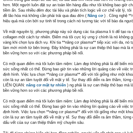
hơn. Một người luôn đặt sự an toàn lên hàng đầu như tôi không bao giờ ch
tiềm ẩn. Sau nhiều đêm đọc tài liệu và phân tích logic về cơ chế vật lý, tôi
đề lão hóa mà không cần phải trải qua đau đớn (
Nâng cơ
) . Công nghệ **
hiệu quả mà còn bởi sự tinh tế trong cách nó tương tác với tế bào da ngườ
Về mặt nguyên lý, phương pháp này sử dụng các tia plasma li ti để tạo ra s
collagen một cách tự nhiên. Điểm mà tôi cực kỳ ưng ý chính là nó không g
vàng khi chọn lựa dịch vụ. Khi tia **nâng cơ plasma** tiếp xúc với da, nó t
làm mới mình từ bên trong. Đây không phải là sự can thiệp thô bạo mà là 
bền vững hơn so với các phương pháp bề nổi.
Có một quan điểm mà tôi luôn tâm niệm: Làm đẹp không phải là để biến mìn
sức sống nhất có thể. Đừng bao giờ tin vào những lời quảng cáo về việc tr
định hình. Việc lựa chọn **nâng cơ plasma** đối với tôi giống như một khoả
còn là sự an tâm tuyệt đối về mặt y tế. Sự thay đổi diễn ra âm thầm, từn
LIÊN QUAN:
nâng cơ mặt tự nhiên
) ng phải là sự can thiệp thô bạo mà 
bền vững hơn so với các phương pháp bề nổi.
Có một quan điểm mà tôi luôn tâm niệm: Làm đẹp không phải là để biến mìn
sức sống nhất có thể. Đừng bao giờ tin vào những lời quảng cáo về việc tr
định hình. Việc lựa chọn **nâng cơ plasma** đối với tôi giống như một khoả
còn là sự an tâm tuyệt đối về mặt y tế. Sự thay đổi diễn ra âm thầm, từn
dấu vết của sự can thiệp thẩm mỹ chuyên sâu.