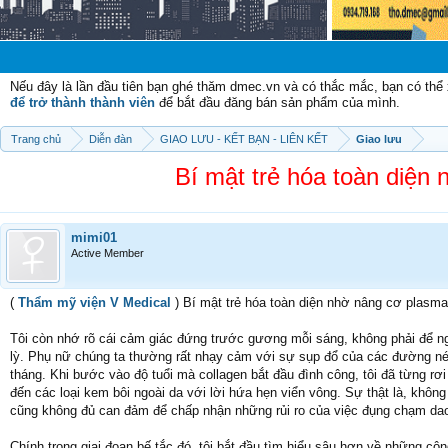
Chào m
Nếu đây là lần đầu tiên bạn ghé thăm dmec.vn và có thắc mắc, bạn có th
để trở thành thành viên
để bắt đầu đăng bán sản phẩm của mình.
Trang chủ
Diễn đàn
GIAO LƯU - KẾT BẠN - LIÊN KẾT
Giao lưu
Bí mật trẻ hóa toàn diện
mimi01
Active Member
(
Thẩm mỹ viện V Medical
) Bí mật trẻ hóa toàn diện nhờ nâng cơ plasm
Tôi còn nhớ rõ cái cảm giác đứng trước gương mỗi sáng, không phải để 
lỳ. Phụ nữ chúng ta thường rất nhạy cảm với sự sụp đổ của các đường nét
tháng. Khi bước vào độ tuổi mà collagen bắt đầu đình công, tôi đã từng r
đến các loại kem bôi ngoài da với lời hứa hẹn viển vông. Sự thật là, không
cũng không đủ can đảm để chấp nhận những rủi ro của việc đụng chạm da
Chính trong giai đoạn bế tắc đó, tôi bắt đầu tìm hiểu sâu hơn về những c