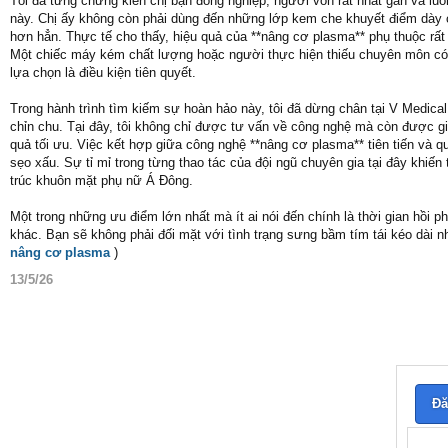
Tôi đã từng chứng kiến chị bạn đồng nghiệp, người vốn rất nhát gan và luôn
này. Chị ấy không còn phải dùng đến những lớp kem che khuyết điểm dày cộ
hơn hẳn. Thực tế cho thấy, hiệu quả của **nâng cơ plasma** phụ thuộc rất 
Một chiếc máy kém chất lượng hoặc người thực hiện thiếu chuyên môn có th
lựa chọn là điều kiện tiên quyết.
Trong hành trình tìm kiếm sự hoàn hảo này, tôi đã dừng chân tại V Medica
chỉn chu. Tại đây, tôi không chỉ được tư vấn về công nghệ mà còn được giả
quả tối ưu. Việc kết hợp giữa công nghệ **nâng cơ plasma** tiên tiến và quy
sẹo xấu. Sự tỉ mỉ trong từng thao tác của đội ngũ chuyên gia tại đây kh
trúc khuôn mặt phụ nữ Á Đông.
Một trong những ưu điểm lớn nhất mà ít ai nói đến chính là thời gian hồi
khác. Bạn sẽ không phải đối mặt với tình trạng sưng bầm tím tái kéo dài
nâng cơ plasma
)
13/5/26
Đă