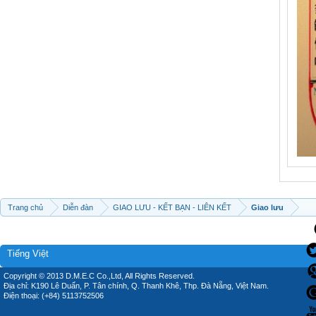
Trang chủ
Diễn đàn
GIAO LƯU - KẾT BẠN - LIÊN KẾT
Giao lưu
Tiếng Việt
Copyright © 2013 D.M.E.C Co.,Ltd, All Rights Reserved.
Địa chỉ: K190 Lê Duẩn, P. Tân chính, Q. Thanh Khê, Thp. Đà Nẵng, Việt Nam.
Điện thoại: (+84) 5113752506