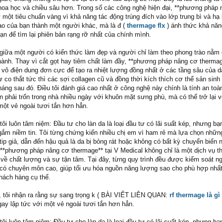
khoa học và chiều sâu hơn. Trong số các công nghệ hiện đại, **phương pháp
 một tiêu chuẩn vàng vì khả năng tác động trúng đích vào lớp trung bì và hạ 
ạo của bạn thành một người khác, mà là đ (
thermage flx
) ánh thức khả năng
ạn để tìm lại phiên bản rạng rỡ nhất của chính mình.
 giữa một người có kiến thức làm đẹp và người chỉ làm theo phong trào nằm 
hành. Thay vì cắt gọt hay tiêm chất làm đầy, **phương pháp nâng cơ therma
vô điện dung đơn cực để tạo ra nhiệt lượng đồng nhất ở các tầng sâu của d
ự co thắt tức thì các sợi collagen cũ và đồng thời kích thích cơ thể sản sinh
háng sau đó. Điều tôi đánh giá cao nhất ở công nghệ này chính là tính an toà
 phải trốn trong nhà nhiều ngày với khuôn mặt sưng phù, mà có thể trở lại 
một vẻ ngoài tươi tắn hơn hẳn.
i luôn tâm niệm: Đầu tư cho làn da là loại đầu tư có lãi suất kép, nhưng bạ
gắm niềm tin. Tôi từng chứng kiến nhiều chị em vì ham rẻ mà lựa chọn nhữ
ip giả, dẫn đến hậu quả là da bị bỏng rát hoặc không có bất kỳ chuyển biến 
ện **phương pháp nâng cơ thermage** tại V Medical không chỉ là một dịch vụ 
về chất lượng và sự tận tâm. Tại đây, từng quy trình đều được kiểm soát n
có chuyên môn cao, giúp tối ưu hóa nguồn năng lượng sao cho phù hợp nhất
hách hàng cụ thể.
, tôi nhận ra rằng sự sang trọng k ( BÀI VIẾT LIÊN QUAN:
rf thermage là gì
ngay lập tức với một vẻ ngoài tươi tắn hơn hẳn.
i luôn tâm niệm: Đầu tư cho làn da là loại đầu tư có lãi suất kép, nhưng bạ