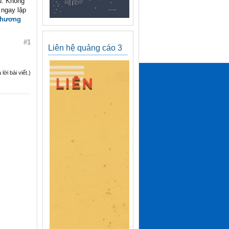
u. Không
 ngay lập
hương
#1
Liên hệ quảng cáo 3
ời bài viết.)