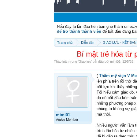
Nếu đây là lần đầu tiên bạn ghé thăm dmec.
để trở thành thành viên
để bắt đầu đăng bá
Trang chủ
Diễn đàn
GIAO LƯU - KẾT BẠN 
Bí mật trẻ hóa từ
Thảo luận trong '
Giao lưu
' bắt đầu bởi
mimi01
,
12/5/26
.
(
Thẩm mỹ viện V Me
lên phía trên rồi thở 
bất lực khi thấy những
Tôi hiểu cảm giác đó,
da cổ bắt đầu kém săn
những phương pháp xâm 
chúng ta không sợ già
mà thôi.
mimi01
Active Member
Nhiều người vẫn lầm 
trình lão hóa tự nhiên
đã bị dão ra theo thời