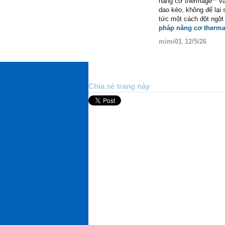
nâng cơ thermage** vẫ
dao kéo, không để lại 
tức một cách đột ngộ
pháp nâng cơ therm
mimi01
12/5/26
,
Chia sẻ trang này