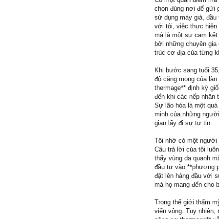
chọn đúng nơi để gửi 
sử dụng máy giả, đầu t
với tôi, việc thực hi
mà là một sự cam kết 
bởi những chuyên gia 
trúc cơ địa của từng k
Khi bước sang tuổi 35
độ căng mọng của làn 
thermage** định kỳ gi
đến khi các nếp nhăn 
Sự lão hóa là một quá 
minh của những người 
gian lấy đi sự tự tin.
Tôi nhớ có một người b
Câu trả lời của tôi lu
thấy vùng da quanh m
đầu tư vào **phương p
đặt lên hàng đầu với s
mà họ mang đến cho bạ
Trong thế giới thẩm mỹ
viển vông. Tuy nhiên,