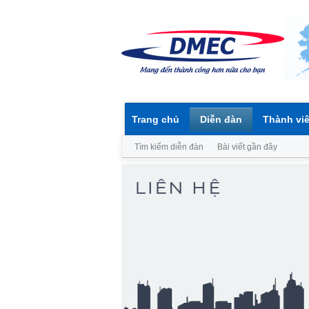
Trang chủ
Diễn đàn
Thành vi
Tìm kiếm diễn đàn
Bài viết gần đây