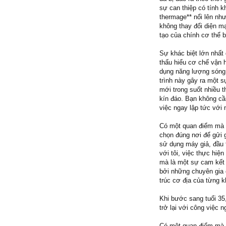
sự can thiệp có tính 
thermage** nổi lên như
không thay đổi diện m
tạo của chính cơ thể b
Sự khác biệt lớn nhất
thấu hiểu cơ chế vận 
dụng năng lượng sóng 
trình này gây ra một s
mới trong suốt nhiều t
kín đáo. Bạn không cần
việc ngay lập tức với 
Có một quan điểm mà tô
chọn đúng nơi để gửi 
sử dụng máy giả, đầu t
với tôi, việc thực hi
mà là một sự cam kết 
bởi những chuyên gia 
trúc cơ địa của từng k
Khi bước sang tuổi 35
trở lại với công việc 
Có một quan điểm mà tô