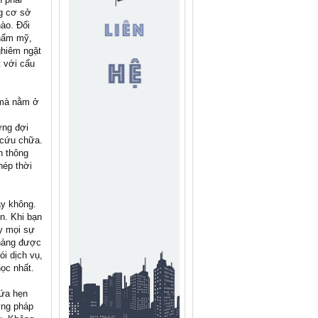
ng cơ sở
nào. Đối
thẩm mỹ,
ghiêm ngặt
 với cấu
 mà nằm ở
ừng đợi
 cứu chữa.
n thông
hép thời
ay không.
ền. Khi bạn
y mọi sự
 hàng được
ói dịch vụ,
ọc nhất.
hứa hẹn
ơng pháp