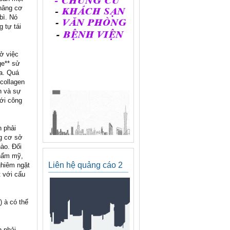
 nâng cơ
bì. Nó
 tự tái
ở việc
ge** sử
a. Quá
 collagen
n và sự
với công
n phải
ng cơ sở
nào. Đối
thẩm mỹ,
Liên hệ quảng cáo 2
ghiêm ngặt
 với cấu
) à có thể
n phải