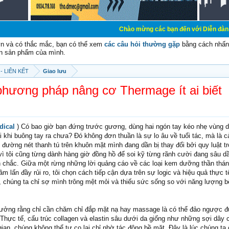
Chào mừng các bạn đến với Diễn đàn Cơ Điện - Diễn
vn và có thắc mắc, bạn có thể xem
các câu hỏi thường gặp
bằng cách nhấn 
n sản phẩm của mình.
- LIÊN KẾT
Giao lưu
 phương pháp nâng cơ Thermage ít ai biết
dical
) Có bao giờ bạn đứng trước gương, dùng hai ngón tay kéo nhẹ vùng 
dài khi buông tay ra chưa? Đó không đơn thuần là sự lo âu về tuổi tác, mà là 
 đường nét thanh tú trên khuôn mặt mình đang dần bị thay đổi bởi quy luật tr
 vì tôi cũng từng dành hàng giờ đồng hồ để soi kỹ từng rãnh cười đang sâu d
 chắc. Giữa một rừng những lời quảng cáo về các loại kem dưỡng thần thá
lấn đầy rủi ro, tôi chọn cách tiếp cận dựa trên sự logic và hiệu quả thực 
, chúng ta chỉ sợ mình trông mệt mỏi và thiếu sức sống so với năng lượng b
tưởng rằng chỉ cần chăm chỉ đắp mặt nạ hay massage là có thể đảo ngược 
. Thực tế, cấu trúc collagen và elastin sâu dưới da giống như những sợi dây 
 gian, chúng không thể tự co lại chỉ nhờ tác động bề mặt. Đây là lúc chúng ta