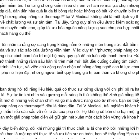
gắm niềm tin. Tôi từng chứng kiến nhiều chị em vì ham rẻ mà lựa chọn nhữ
ip giả, dẫn đến hậu quả là da bị bỏng rát hoặc không có bất kỳ chuyển biến 
ện **phương pháp nâng cơ thermage** tại V Medical không chỉ là một dịch vụ 
về chất lượng và sự tận tâm. Tại đây, từng quy trình đều được kiểm soát n
có chuyên môn cao, giúp tối ưu hóa nguồn năng lượng sao cho phù hợp nhất
hách hàng cụ thể.
, tôi nhận ra rằng sự sang trọng không nằm ở những món trang sức đắt tiền
da và sự sắc sảo của đường viền hàm. Việc duy trì **phương pháp nâng cơ
ống như cách bạn bảo trì một bộ máy quý giá để nó luôn vận hành trơn tru. Đ
trở thành những rãnh sâu hằn rõ trên mặt mới bắt đầu cuống cuồng tìm cách
trình liên tục, và việc chủ động ngăn chặn nó bằng công nghệ cao là lựa chọ
phụ nữ hiện đại, những người biết quý trọng giá trị bản thân và không cho p
ạn từng hỏi tôi rằng liệu hiệu quả có thực sự xứng đáng với chi phí bỏ ra h
ôn là: Sự tự tin khi nhìn vào gương mỗi sáng là thứ không thể định giá bằng ti
ắt mờ đi những vết chân chim và gò má được nâng cao tự nhiên, bạn sẽ thấ
háp nâng cơ thermage** đều là đúng đắn. Tại V Medical, trải nghiệm khách
ự thấu hiểu sâu sắc về nỗi lo âu của phụ nữ. Họ không cố bán cho bạn một g
n một giải pháp toàn diện để giữ gìn nét xuân một cách bền vững và khoa h
 đầy biến động, đôi khi những giá trị thực chất lại bị che mờ bởi những lời 
 nếu bạn là một người thực tế và ưu tiên sự an toàn, bạn sẽ thấy rằng **phư