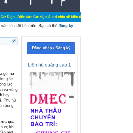
 đàn Cơ điện là nơi chia sẽ kiến thức kinh nghiệm trong lãnh vực cơ điện, mua
vào liên kết bên trên. Bạn có thể
đăng ký
Đăng nhập / Đăng ký
Liên hệ quảng cáo 1
da gò má
cảm giác
ọng lực.
ần và vùng
nh hay
tế. Phụ nữ
ên trong
được quá
chun; khi
 cần một