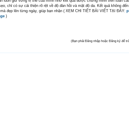
n luôn giữ vững vị thế của mình nhờ kết quả được chứng minh trên toàn cầ
sẹo, chỉ có sự cải thiện rõ rệt về độ đàn hồi và mật độ da. Kết quả không đến
t mà đẹp lên từng ngày, giúp bạn nhận ( XEM CHI TIẾT BÀI VIẾT TẠI ĐÂY:
p
age
)
(Bạn phải Đăng nhập hoặc Đăng ký để trả l