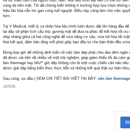
và sự thấu cảm của người thực hiện. Một liệu trình đắt tiền có thể trở 
vùng da trên mặt. Tôi đã chứng kiến không ít trường hợp lựa chọn những cơ s
hiệu lão hóa vẫn trơ gan cùng tuế nguyệt. Điều này càng làm cho việc quy
hơn.
Tại V Medical, triết lý cá nhân hóa liệu trình luôn được đặt lên hàng đầu để
tại đây sẽ phân tích cấu trúc gương mặt để đưa ra phác đồ kết hợp tối ưu 
nhịp nhàng giữa cả hai công nghệ để vừa nâng cơ sâu, vừa trẻ hóa bề mặt
hóa kết quả, đảm bảo rằng mỗi phút giây bạn đầu tư cho bản thân đều xứn
Đừng bao giờ để những định kiến về việc làm đẹp phải chịu đau đớn ngăn 
đã được cải tiến rất nhiều về mặt trải nghiệm, giúp giảm thiểu tối đa cảm
làm thermage hay hifu** giờ đây không còn là một cuộc chiến cân não nếu
được giải đáp bằng kiến thức thực tiễn và những kết quả thật sự hiện hữu, 
Sau cùng, sự đầu ( XEM CHI TIẾT BÀI VIẾT TẠI ĐÂY:
nên làm thermage
12/5/26
Đă