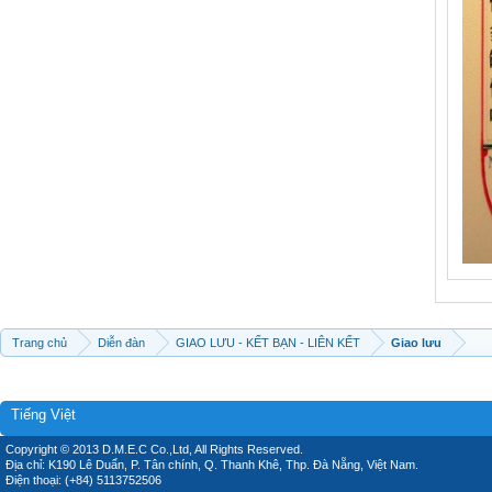
Trang chủ
Diễn đàn
GIAO LƯU - KẾT BẠN - LIÊN KẾT
Giao lưu
Tiếng Việt
Copyright © 2013 D.M.E.C Co.,Ltd, All Rights Reserved.
Địa chỉ: K190 Lê Duẩn, P. Tân chính, Q. Thanh Khê, Thp. Đà Nẵng, Việt Nam.
Điện thoại: (+84) 5113752506