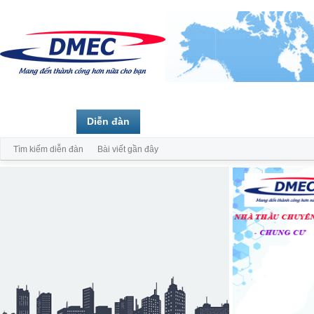
Trang chủ
Diễn đàn
Thành viên
Tìm kiếm diễn đàn
Bài viết gần đây