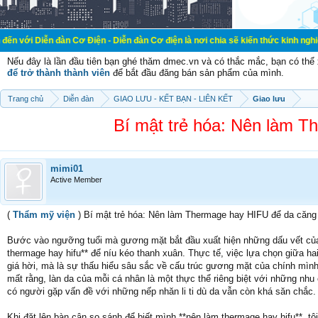
đàn Cơ Điện - Diễn đàn Cơ điện là nơi chia sẽ kiến thức kinh nghiệm trong lãn
Nếu đây là lần đầu tiên bạn ghé thăm dmec.vn và có thắc mắc, bạn có th
để trở thành thành viên
để bắt đầu đăng bán sản phẩm của mình.
Trang chủ
Diễn đàn
GIAO LƯU - KẾT BẠN - LIÊN KẾT
Giao lưu
Bí mật trẻ hóa: Nên làm 
mimi01
Active Member
(
Thẩm mỹ viện
) Bí mật trẻ hóa: Nên làm Thermage hay HIFU để da căng
Bước vào ngưỡng tuổi mà gương mặt bắt đầu xuất hiện những dấu vết của t
thermage hay hifu** để níu kéo thanh xuân. Thực tế, việc lựa chọn giữa 
giá hời, mà là sự thấu hiểu sâu sắc về cấu trúc gương mặt của chính mìn
mất rằng, làn da của mỗi cá nhân là một thực thể riêng biệt với những n
có người gặp vấn đề với những nếp nhăn li ti dù da vẫn còn khá săn chắc.
Khi đặt lên bàn cân so sánh để biết mình **nên làm thermage hay hifu**, t