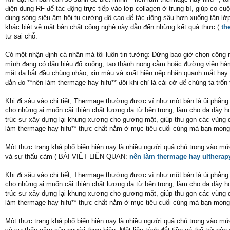
điện dung RF để tác động trực tiếp vào lớp collagen ở trung bì, giúp co cu
dụng sóng siêu âm hội tụ cường độ cao để tác động sâu hơn xuống tận l
khác biệt về mặt bản chất công nghệ này dẫn đến những kết quả thực (
th
tư sai chỗ.
Có một nhận định cá nhân mà tôi luôn tin tưởng: Đừng bao giờ chọn công 
mình đang có dấu hiệu đổ xuống, tạo thành nọng cằm hoặc đường viền hàm 
mặt da bắt đầu chùng nhão, xỉn màu và xuất hiện nếp nhăn quanh mắt hay 
đắn đo **nên làm thermage hay hifu** đôi khi chỉ là cái cớ để chúng ta trốn 
Khi đi sâu vào chi tiết, Thermage thường được ví như một bàn là ủi phẳn
cho những ai muốn cải thiện chất lượng da từ bên trong, làm cho da dày h
trúc sư xây dựng lại khung xương cho gương mặt, giúp thu gọn các vùng da 
làm thermage hay hifu** thực chất nằm ở mục tiêu cuối cùng mà bạn mong mu
Một thực trạng khá phổ biến hiện nay là nhiều người quá chú trọng vào m
và sự thấu cảm ( BÀI VIẾT LIÊN QUAN:
nên làm thermage hay ultherap
Khi đi sâu vào chi tiết, Thermage thường được ví như một bàn là ủi phẳn
cho những ai muốn cải thiện chất lượng da từ bên trong, làm cho da dày h
trúc sư xây dựng lại khung xương cho gương mặt, giúp thu gọn các vùng da 
làm thermage hay hifu** thực chất nằm ở mục tiêu cuối cùng mà bạn mong mu
Một thực trạng khá phổ biến hiện nay là nhiều người quá chú trọng vào m