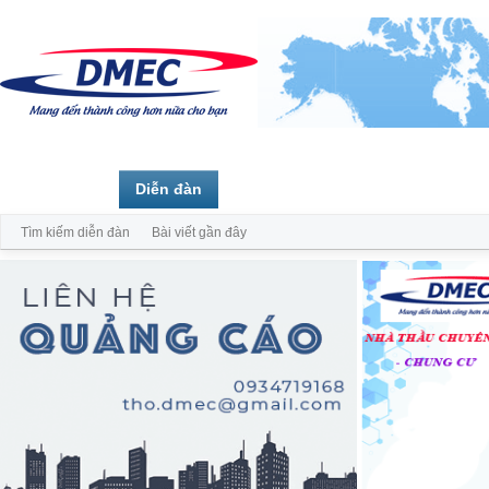
Trang chủ
Diễn đàn
Thành viên
Tìm kiếm diễn đàn
Bài viết gần đây