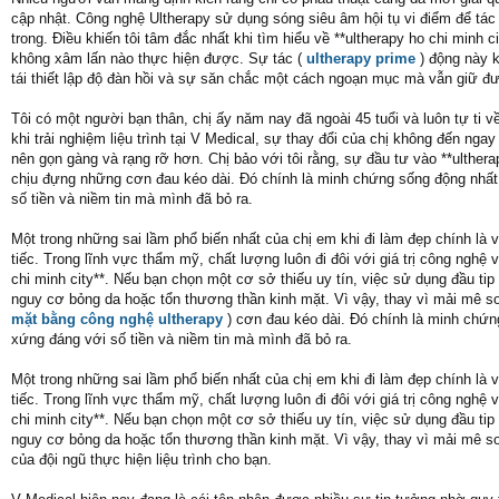
cập nhật. Công nghệ Ultherapy sử dụng sóng siêu âm hội tụ vi điểm để tác
trong. Điều khiến tôi tâm đắc nhất khi tìm hiểu về **ultherapy ho chi min
không xâm lấn nào thực hiện được. Sự tác (
ultherapy prime
) động này k
tái thiết lập độ đàn hồi và sự săn chắc một cách ngoạn mục mà vẫn giữ đư
Tôi có một người bạn thân, chị ấy năm nay đã ngoài 45 tuổi và luôn tự ti
khi trải nghiệm liệu trình tại V Medical, sự thay đổi của chị không đến nga
nên gọn gàng và rạng rỡ hơn. Chị bảo với tôi rằng, sự đầu tư vào **ulthera
chịu đựng những cơn đau kéo dài. Đó chính là minh chứng sống động nhất c
số tiền và niềm tin mà mình đã bỏ ra.
Một trong những sai lầm phổ biến nhất của chị em khi đi làm đẹp chính là 
tiếc. Trong lĩnh vực thẩm mỹ, chất lượng luôn đi đôi với giá trị công nghệ 
chi minh city**. Nếu bạn chọn một cơ sở thiếu uy tín, việc sử dụng đầu t
nguy cơ bỏng da hoặc tổn thương thần kinh mặt. Vì vậy, thay vì mải mê s
mặt bằng công nghệ ultherapy
) cơn đau kéo dài. Đó chính là minh chứng
xứng đáng với số tiền và niềm tin mà mình đã bỏ ra.
Một trong những sai lầm phổ biến nhất của chị em khi đi làm đẹp chính là 
tiếc. Trong lĩnh vực thẩm mỹ, chất lượng luôn đi đôi với giá trị công nghệ 
chi minh city**. Nếu bạn chọn một cơ sở thiếu uy tín, việc sử dụng đầu t
nguy cơ bỏng da hoặc tổn thương thần kinh mặt. Vì vậy, thay vì mải mê s
của đội ngũ thực hiện liệu trình cho bạn.