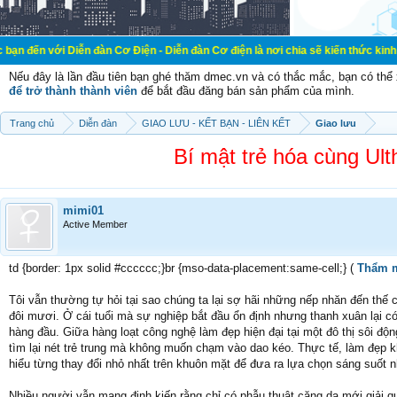
Diễn đàn Cơ Điện - Diễn đàn Cơ điện là nơi chia sẽ kiến thức kinh nghiệm trong
Nếu đây là lần đầu tiên bạn ghé thăm dmec.vn và có thắc mắc, bạn có th
để trở thành thành viên
để bắt đầu đăng bán sản phẩm của mình.
Trang chủ
Diễn đàn
GIAO LƯU - KẾT BẠN - LIÊN KẾT
Giao lưu
Bí mật trẻ hóa cùng Ult
mimi01
Active Member
td {border: 1px solid #cccccc;}br {mso-data-placement:same-cell;} (
Thẩm m
Tôi vẫn thường tự hỏi tại sao chúng ta lại sợ hãi những nếp nhăn đến thế
đôi mươi. Ở cái tuổi mà sự nghiệp bắt đầu ổn định nhưng thanh xuân lại có
hàng đầu. Giữa hàng loạt công nghệ làm đẹp hiện đại tại một đô thị sôi độn
tìm lại nét trẻ trung mà không muốn chạm vào dao kéo. Thực tế, làm đẹp kh
hiểu từng thay đổi nhỏ nhất trên khuôn mặt để đưa ra lựa chọn sáng suốt n
Nhiều người vẫn mang định kiến rằng chỉ có phẫu thuật căng da mới giải 