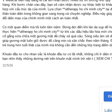
V Medical hiện nay đang là cái tên nhận được nhiều sự tin tưởng nhờ quy t
hàng. Khi bước chân vào đây, bạn sẽ cảm nhận được sự khác biệt từ khâu
hợp với cấu trúc da của mình. Lựa chọn **ultherapy ho chi minh city** tại
thân toàn diện trong không gian sang trọng và chuyên nghiệp. Điều này giú
đổi diện mạo của chính mình một cách an toàn nhất.
Có một quan điểm mà tôi luôn tâm niệm: Đừng đợi đến khi làn da sụp đổ h
thực hiện **ultherapy ho chi minh city** từ khi các dấu hiệu lão hóa mới ch
cố gắng sửa chữa một gương mặt đã chảy xệ quá sâu. Sóng siêu âm sẽ đón
giúp gương mặt luôn giữ được độ căng mịn và săn chắc theo năm tháng. Đây
trẻ trung hơn tuổi thật của mình mà không cần đến những lớp trang điểm 
Khoản đầu tư cho nhan sắc là khoản đầu tư có lãi nhất, không chỉ ở diện
bạn nhìn thấy những đường nét trên khuôn mặt mình trở nên t ( XEM CH
11/5/26
Đă
Liê