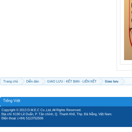
Trang chủ
Diễn đàn
GIAO LƯU - KẾT BẠN - LIÊN KẾT
Giao lưu
Tiếng Việt
Copyright © 2013 D.M.E.C Co.,Ltd, All Rights Reserved.
Địa chỉ: K190 Lê Duẩn, P. Tân chính, Q. Thanh Khê, Thp. Đà Nẵng, Việt Nam.
Điện thoại: (+84) 5113752506