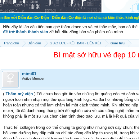
n đàn Cơ Điện - Diễn đàn Cơ điện là nơi chia sẽ kiến thức kinh nghiệm trong lã
Nếu đây là lần đầu tiên bạn ghé thăm dmec.vn và có thắc mắc, bạn có th
để trở thành thành viên
để bắt đầu đăng bán sản phẩm của mình.
Trang chủ
Diễn đàn
GIAO LƯU - KẾT BẠN - LIÊN KẾT
Giao lưu
Bí mật sở hữu vẻ đẹp 10
mimi01
Active Member
(
Thẩm mỹ viện
) Tôi chưa bao giờ tin vào những lời quảng cáo có cánh v
người luôn nhìn nhận mọi thứ qua lăng kính logic và đòi hỏi những bằng chứ
hoàn toàn nhưng có thể làm chậm lại một cách thông minh. Khi những nếp n
mươi, tôi đã dành hàng tháng trời để nghiên cứu về các công nghệ thẩm mỹ
không phải là một sự lựa chọn cảm tính theo trào lưu, mà là kết quả của v
Thực tế, collagen trong cơ thể chúng ta giống như những sợi dây chun; the
bôi kem dưỡng hay đắp mặt nạ chỉ tác động đến lớp thượng bì, trong khi v
động bằng cách đưa nhiệt lượng tập trung vào các lớp mô đích để làm co th