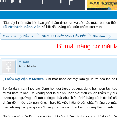
Chào 
Nếu đây là lần đầu tiên bạn ghé thăm dmec.vn và có thắc mắc, bạn có th
để trở thành thành viên
để bắt đầu đăng bán sản phẩm của mình.
Trang chủ
Diễn đàn
GIAO LƯU - KẾT BẠN - LIÊN KẾT
Giao lưu
Bí mật nâng cơ mặt là
mimi01
Active Member
(
Thẩm mỹ viện V Medical
) Bí mật nâng cơ mặt làm gì để trẻ hóa làn da 
Tôi đã dành rất nhiều giờ đồng hồ ngồi trước gương, dùng hai ngón tay ké
mười năm trước. Đó không phải là sự phù hợp với tiêu chuẩn thẩm mỹ của 
bước qua ngưỡng tuổi mà collagen bắt đầu "biểu tình" bằng cách rời bỏ cấ
chậm đến mức gây nản lòng. Thực tế, việc hiểu rõ bản chất **nâng cơ mặt l
theo những lời quảng cáo đường mật về các loại kem dưỡng thần thánh có
Nhiều người vẫn lầm tưởng rằng chỉ cần chăm chỉ thoa serum là da sẽ căn