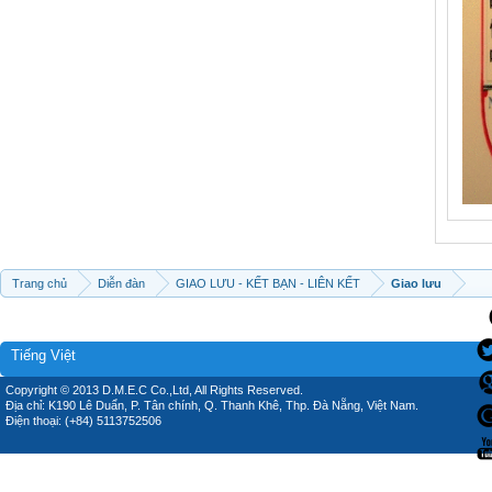
Trang chủ
Diễn đàn
GIAO LƯU - KẾT BẠN - LIÊN KẾT
Giao lưu
Tiếng Việt
Copyright © 2013 D.M.E.C Co.,Ltd, All Rights Reserved.
Địa chỉ: K190 Lê Duẩn, P. Tân chính, Q. Thanh Khê, Thp. Đà Nẵng, Việt Nam.
Điện thoại: (+84) 5113752506