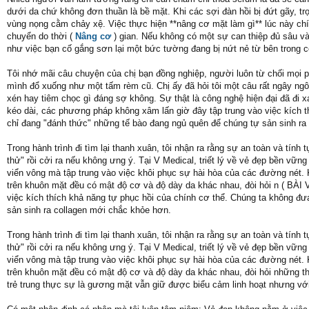
dưới da chứ không đơn thuần là bề mặt. Khi các sợi đàn hồi bị đứt gãy, 
vùng nọng cằm chảy xệ. Việc thực hiện **nâng cơ mặt làm gì** lúc này chín
chuyển do thời (
Nâng cơ
) gian. Nếu không có một sự can thiệp đủ sâu v
như việc bạn cố gắng sơn lại một bức tường đang bị nứt nẻ từ bên trong c
Tôi nhớ mãi câu chuyện của chị bạn đồng nghiệp, người luôn từ chối mọi 
mình đổ xuống như một tấm rèm cũ. Chị ấy đã hỏi tôi một câu rất ngây ngô 
xén hay tiêm chọc gì đáng sợ không. Sự thật là công nghệ hiện đại đã đi 
kéo dài, các phương pháp không xâm lấn giờ đây tập trung vào việc kích t
chỉ đang "đánh thức" những tế bào đang ngủ quên để chúng tự sản sinh ra
Trong hành trình đi tìm lại thanh xuân, tôi nhận ra rằng sự an toàn và tín
thử" rồi cởi ra nếu không ưng ý. Tại V Medical, triết lý về vẻ đẹp bền vữ
viển vông mà tập trung vào việc khôi phục sự hài hòa của các đường nét. 
trên khuôn mặt đều có mật độ cơ và độ dày da khác nhau, đòi hỏi n ( BÀ
việc kích thích khả năng tự phục hồi của chính cơ thể. Chúng ta không đư
sản sinh ra collagen mới chắc khỏe hơn.
Trong hành trình đi tìm lại thanh xuân, tôi nhận ra rằng sự an toàn và tín
thử" rồi cởi ra nếu không ưng ý. Tại V Medical, triết lý về vẻ đẹp bền vữ
viển vông mà tập trung vào việc khôi phục sự hài hòa của các đường nét. 
trên khuôn mặt đều có mật độ cơ và độ dày da khác nhau, đòi hỏi những 
trẻ trung thực sự là gương mặt vẫn giữ được biểu cảm linh hoạt nhưng vớ