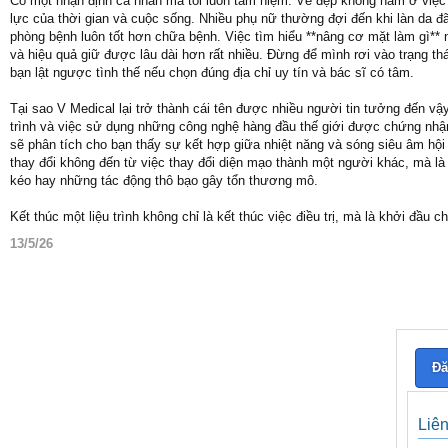
Có một nhận định cá nhân mà tôi luôn tâm niệm: Vẻ đẹp không nằm ở việc
lực của thời gian và cuộc sống. Nhiều phụ nữ thường đợi đến khi làn da đ
phòng bệnh luôn tốt hơn chữa bệnh. Việc tìm hiểu **nâng cơ mặt làm gì** 
và hiệu quả giữ được lâu dài hơn rất nhiều. Đừng để mình rơi vào trạng th
bạn lật ngược tình thế nếu chọn đúng địa chỉ uy tín và bác sĩ có tâm.
Tại sao V Medical lại trở thành cái tên được nhiều người tin tưởng đến vậ
trình và việc sử dụng những công nghệ hàng đầu thế giới được chứng nhận 
sẽ phân tích cho bạn thấy sự kết hợp giữa nhiệt năng và sóng siêu âm hội 
thay đổi không đến từ việc thay đổi diện mạo thành một người khác, mà là
kéo hay những tác động thô bạo gây tổn thương mô.
Kết thúc một liệu trình không chỉ là kết thúc việc điều trị, mà là khởi đ
13/5/26
Đă
Liê