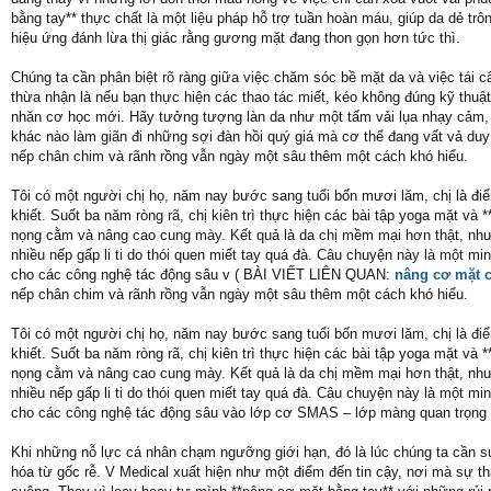
bằng tay** thực chất là một liệu pháp hỗ trợ tuần hoàn máu, giúp da dẻ tr
hiệu ứng đánh lừa thị giác rằng gương mặt đang thon gọn hơn tức thì.
Chúng ta cần phân biệt rõ ràng giữa việc chăm sóc bề mặt da và việc tái cấ
thừa nhận là nếu bạn thực hiện các thao tác miết, kéo không đúng kỹ thuậ
nhăn cơ học mới. Hãy tưởng tượng làn da như một tấm vải lụa nhạy cảm, 
khác nào làm giãn đi những sợi đàn hồi quý giá mà cơ thể đang vất vả duy
nếp chân chim và rãnh rồng vẫn ngày một sâu thêm một cách khó hiểu.
Tôi có một người chị họ, năm nay bước sang tuổi bốn mươi lăm, chị là đ
khiết. Suốt ba năm ròng rã, chị kiên trì thực hiện các bài tập yoga mặt v
nọng cằm và nâng cao cung mày. Kết quả là da chị mềm mại hơn thật, như
nhiều nếp gấp li ti do thói quen miết tay quá đà. Câu chuyện này là một mi
cho các công nghệ tác động sâu v ( BÀI VIẾT LIÊN QUAN:
nâng cơ mặt 
nếp chân chim và rãnh rồng vẫn ngày một sâu thêm một cách khó hiểu.
Tôi có một người chị họ, năm nay bước sang tuổi bốn mươi lăm, chị là đ
khiết. Suốt ba năm ròng rã, chị kiên trì thực hiện các bài tập yoga mặt v
nọng cằm và nâng cao cung mày. Kết quả là da chị mềm mại hơn thật, như
nhiều nếp gấp li ti do thói quen miết tay quá đà. Câu chuyện này là một mi
cho các công nghệ tác động sâu vào lớp cơ SMAS – lớp màng quan trọng 
Khi những nỗ lực cá nhân chạm ngưỡng giới hạn, đó là lúc chúng ta cần sự
hóa từ gốc rễ. V Medical xuất hiện như một điểm đến tin cậy, nơi mà sự t