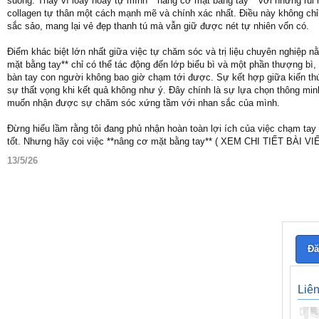
suông. Thay vì loay hoay tự mình **nâng cơ mặt bằng tay** với những rủi ro
collagen tự thân một cách mạnh mẽ và chính xác nhất. Điều này không chỉ
sắc sảo, mang lại vẻ đẹp thanh tú mà vẫn giữ được nét tự nhiên vốn có.
Điểm khác biệt lớn nhất giữa việc tự chăm sóc và trị liệu chuyên nghiệp 
mặt bằng tay** chỉ có thể tác động đến lớp biểu bì và một phần thượng bì,
bàn tay con người không bao giờ chạm tới được. Sự kết hợp giữa kiến thức 
sự thất vọng khi kết quả không như ý. Đây chính là sự lựa chọn thông minh
muốn nhận được sự chăm sóc xứng tầm với nhan sắc của mình.
Đừng hiểu lầm rằng tôi đang phủ nhận hoàn toàn lợi ích của việc chạm tay l
tốt. Nhưng hãy coi việc **nâng cơ mặt bằng tay** ( XEM CHI TIẾT BÀI V
13/5/26
Đă
Liê