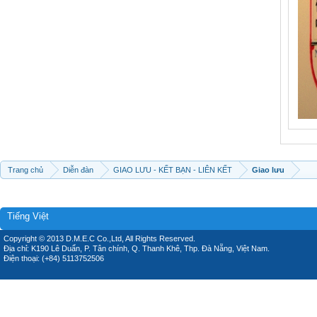
Trang chủ
Diễn đàn
GIAO LƯU - KẾT BẠN - LIÊN KẾT
Giao lưu
Tiếng Việt
Copyright © 2013 D.M.E.C Co.,Ltd, All Rights Reserved.
Địa chỉ: K190 Lê Duẩn, P. Tân chính, Q. Thanh Khê, Thp. Đà Nẵng, Việt Nam.
Điện thoại: (+84) 5113752506