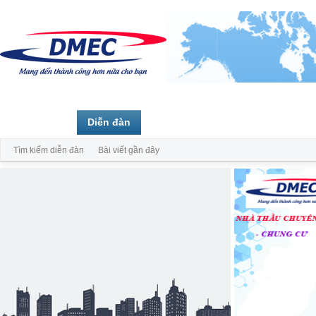
Trang chủ
Diễn đàn
Thành viên
Tìm kiếm diễn đàn
Bài viết gần đây