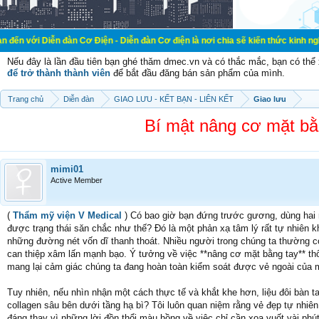
n đàn Cơ Điện - Diễn đàn Cơ điện là nơi chia sẽ kiến thức kinh nghiệm trong lã
Nếu đây là lần đầu tiên bạn ghé thăm dmec.vn và có thắc mắc, bạn có th
để trở thành thành viên
để bắt đầu đăng bán sản phẩm của mình.
Trang chủ
Diễn đàn
GIAO LƯU - KẾT BẠN - LIÊN KẾT
Giao lưu
Bí mật nâng cơ mặt bằng
mimi01
Active Member
(
Thẩm mỹ viện V Medical
) Có bao giờ bạn đứng trước gương, dùng hai 
được trạng thái săn chắc như thế? Đó là một phản xạ tâm lý rất tự nhiên 
những đường nét vốn dĩ thanh thoát. Nhiều người trong chúng ta thường c
can thiệp xâm lấn mạnh bạo. Ý tưởng về việc **nâng cơ mặt bằng tay** th
mang lại cảm giác chúng ta đang hoàn toàn kiểm soát được vẻ ngoài của
Tuy nhiên, nếu nhìn nhận một cách thực tế và khắt khe hơn, liệu đôi bàn 
collagen sâu bên dưới tầng hạ bì? Tôi luôn quan niệm rằng vẻ đẹp tự nhiê
đáng thay vì những lời đồn thổi màu hồng về việc chỉ cần xoa vuốt vài phú