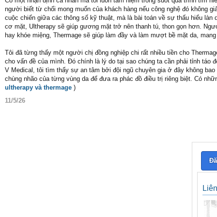
Có một nhận định cá nhân mà tôi luôn tâm niệm trong suốt quá trình tìm hi
người biết từ chối mong muốn của khách hàng nếu công nghệ đó không giải
cuộc chiến giữa các thông số kỹ thuật, mà là bài toán về sự thấu hiểu l
cơ mặt, Ultherapy sẽ giúp gương mặt trở nên thanh tú, thon gọn hơn. Ngượ
hay khóe miệng, Thermage sẽ giúp làm đầy và làm mượt bề mặt da, mang l
Tôi đã từng thấy một người chị đồng nghiệp chi rất nhiều tiền cho Thermag
cho vấn đề của mình. Đó chính là lý do tại sao chúng ta cần phải tỉnh táo 
V Medical, tôi tìm thấy sự an tâm bởi đội ngũ chuyên gia ở đây không bao 
chùng nhão của từng vùng da để đưa ra phác đồ điều trị riêng biệt. Có 
ultherapy và thermage
)
11/5/26
Đă
Liê