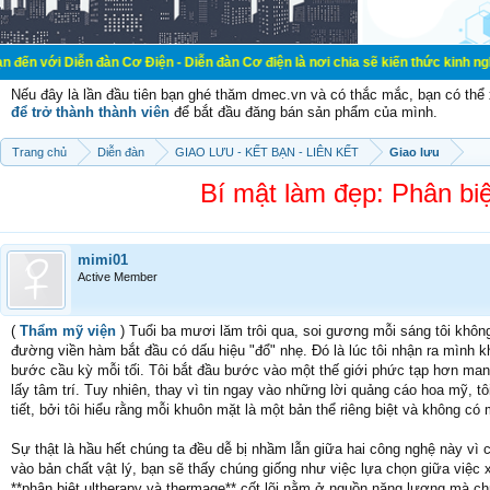
n đàn Cơ Điện - Diễn đàn Cơ điện là nơi chia sẽ kiến thức kinh nghiệm trong lã
Nếu đây là lần đầu tiên bạn ghé thăm dmec.vn và có thắc mắc, bạn có th
để trở thành thành viên
để bắt đầu đăng bán sản phẩm của mình.
Trang chủ
Diễn đàn
GIAO LƯU - KẾT BẠN - LIÊN KẾT
Giao lưu
Bí mật làm đẹp: Phân bi
mimi01
Active Member
(
Thẩm mỹ viện
) Tuổi ba mươi lăm trôi qua, soi gương mỗi sáng tôi khô
đường viền hàm bắt đầu có dấu hiệu "đổ" nhẹ. Đó là lúc tôi nhận ra mình
bước cầu kỳ mỗi tối. Tôi bắt đầu bước vào một thế giới phức tạp hơn ma
lấy tâm trí. Tuy nhiên, thay vì tin ngay vào những lời quảng cáo hoa mỹ, 
tiết, bởi tôi hiểu rằng mỗi khuôn mặt là một bản thể riêng biệt và không c
Sự thật là hầu hết chúng ta đều dễ bị nhầm lẫn giữa hai công nghệ này v
vào bản chất vật lý, bạn sẽ thấy chúng giống như việc lựa chọn giữa việc
**phân biệt ultherapy và thermage** cốt lõi nằm ở nguồn năng lượng mà chú