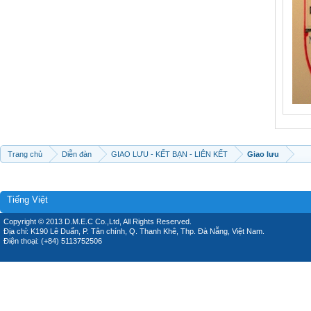
Trang chủ
Diễn đàn
GIAO LƯU - KẾT BẠN - LIÊN KẾT
Giao lưu
Tiếng Việt
Copyright © 2013 D.M.E.C Co.,Ltd, All Rights Reserved.
Địa chỉ: K190 Lê Duẩn, P. Tân chính, Q. Thanh Khê, Thp. Đà Nẵng, Việt Nam.
Điện thoại: (+84) 5113752506