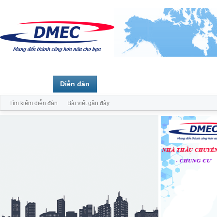
Trang chủ
Diễn đàn
Thành viên
Tìm kiếm diễn đàn
Bài viết gần đây