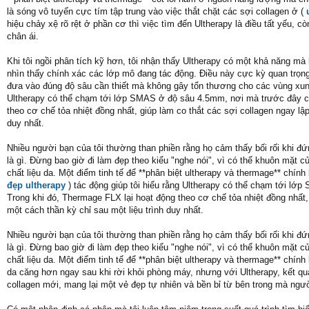
là sóng vô tuyến cực tím tập trung vào việc thắt chặt các sợi collagen ở (
hiệu chảy xệ rõ rệt ở phần cơ thì việc tìm đến Ultherapy là điều tất yếu, c
chân ái.
Khi tôi ngồi phân tích kỹ hơn, tôi nhận thấy Ultherapy có một khả năng m
nhìn thấy chính xác các lớp mô đang tác động. Điều này cực kỳ quan trọn
đưa vào đúng độ sâu cần thiết mà không gây tổn thương cho các vùng xung 
Ultherapy có thể chạm tới lớp SMAS ở độ sâu 4.5mm, nơi mà trước đây ch
theo cơ chế tỏa nhiệt đồng nhất, giúp làm co thắt các sợi collagen ngay lậ
duy nhất.
Nhiều người bạn của tôi thường than phiền rằng họ cảm thấy bối rối khi đ
là gì. Đừng bao giờ đi làm đẹp theo kiểu "nghe nói", vì có thể khuôn mặt
chất liệu da. Một điểm tinh tế để **phân biệt ultherapy và thermage** chín
đẹp ultherapy
) tác động giúp tôi hiểu rằng Ultherapy có thể chạm tới l
Trong khi đó, Thermage FLX lại hoạt động theo cơ chế tỏa nhiệt đồng nhất,
một cách thần kỳ chỉ sau một liệu trình duy nhất.
Nhiều người bạn của tôi thường than phiền rằng họ cảm thấy bối rối khi đ
là gì. Đừng bao giờ đi làm đẹp theo kiểu "nghe nói", vì có thể khuôn mặt
chất liệu da. Một điểm tinh tế để **phân biệt ultherapy và thermage** chính
da căng hơn ngay sau khi rời khỏi phòng máy, nhưng với Ultherapy, kết qu
collagen mới, mang lại một vẻ đẹp tự nhiên và bền bỉ từ bên trong mà ngườ