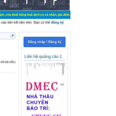
 hàng hoá dịch vụ cá nhân, gia đình. Mua bán, ký gửi, cho thuê thiết bị hệ thố
vào liên kết bên trên. Bạn có thể
đăng ký
Đăng nhập / Đăng ký
Liên hệ quảng cáo 1
ời bài viết.)