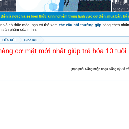
ia sẽ kiến thức kinh nghiệm trong lãnh vực cơ điện, mua bán, ký gửi, cho thuê
vn và có thắc mắc, bạn có thể xem
các câu hỏi thường gặp
bằng cách nhấn 
n sản phẩm của mình.
- LIÊN KẾT
Giao lưu
âng cơ mặt mới nhất giúp trẻ hóa 10 tuổi
(Bạn phải Đăng nhập hoặc Đăng ký để trả l