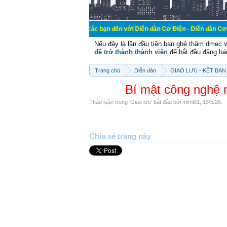
Chào mừng các bạn đến với Diễn đàn Cơ Điện - Diễn đàn Cơ điện là nơi ch
Nếu đây là lần đầu tiên bạn ghé thăm dmec.
để trở thành thành viên
để bắt đầu đăng bá
Trang chủ
Diễn đàn
GIAO LƯU - KẾT BẠN 
Bí mật công nghệ n
Thảo luận trong '
Giao lưu
' bắt đầu bởi
mimi01
,
13/5/26
.
Chia sẻ trang này