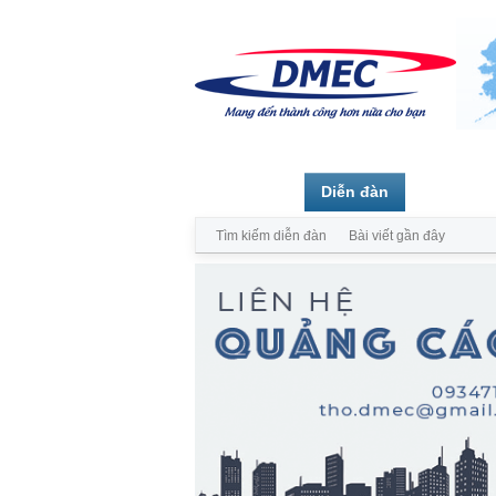
Trang chủ
Diễn đàn
Thành vi
Tìm kiếm diễn đàn
Bài viết gần đây