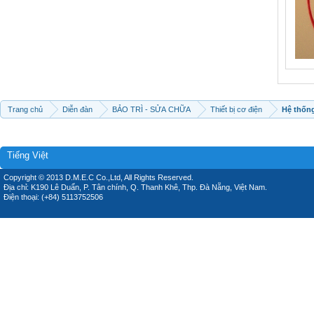
Trang chủ
Diễn đàn
BẢO TRÌ - SỬA CHỮA
Thiết bị cơ điện
Hệ thống
Tiếng Việt
Copyright © 2013 D.M.E.C Co.,Ltd, All Rights Reserved.
Địa chỉ: K190 Lê Duẩn, P. Tân chính, Q. Thanh Khê, Thp. Đà Nẵng, Việt Nam.
Điện thoại: (+84) 5113752506