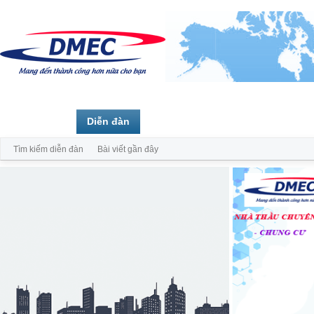
Trang chủ
Diễn đàn
Thành viên
Tìm kiếm diễn đàn
Bài viết gần đây