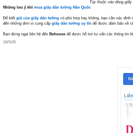
Tùy thuộc vào dòng giấy
Những lưu ý khi
mua giấy dán tường Hàn Quốc
Để biết
giá của giấy dán tường
có phù hợp hay không, bạn cần xác định r
đến những đơn vị cung cấp
giấy dán tường uy tín
để được đảm bảo về ch
Bạn đừng ngại liên hệ đến
Behouse
để được hỗ trợ tư vấn các thông tin 
18/5/20
Đă
Liê