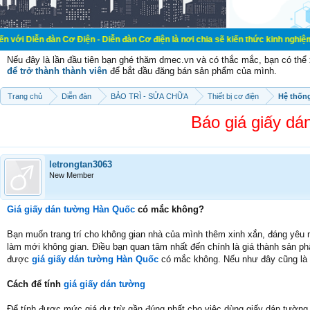
n Cơ Điện - Diễn đàn Cơ điện là nơi chia sẽ kiến thức kinh nghiệm trong lãnh 
Nếu đây là lần đầu tiên bạn ghé thăm dmec.vn và có thắc mắc, bạn có th
để trở thành thành viên
để bắt đầu đăng bán sản phẩm của mình.
Trang chủ
Diễn đàn
BẢO TRÌ - SỬA CHỮA
Thiết bị cơ điện
Hệ thống
Báo giá giấy d
letrongtan3063
New Member
Giá giấy dán tường Hàn Quốc
có mắc không?
Bạn muốn trang trí cho không gian nhà của mình thêm xinh xắn, đáng yêu
làm mới không gian. Điều bạn quan tâm nhất đến chính là giá thành sản phẩ
được
giá giấy dán tường Hàn Quốc
có mắc không. Nếu như đây cũng là v
Cách để tính
giá giấy dán tường
Để tính được mức giá dự trừ gần đúng nhất cho việc dùng giấy dán tường đ