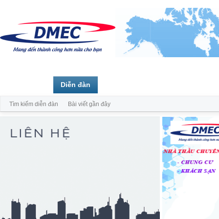
Trang chủ
Diễn đàn
Thành viên
Tìm kiếm diễn đàn
Bài viết gần đây