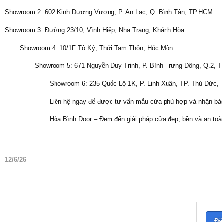
Showroom 2: 602 Kinh Dương Vương, P. An Lạc, Q. Bình Tân, TP.HCM.
Showroom 3: Đường 23/10, Vĩnh Hiệp, Nha Trang, Khánh Hòa.
Showroom 4: 10/1F Tô Ký, Thới Tam Thôn, Hóc Môn.
Showroom 5: 671 Nguyễn Duy Trinh, P. Bình Trưng Đông, Q.2, 
Showroom 6: 235 Quốc Lộ 1K, P. Linh Xuân, TP. Thủ Đức,
Liên hệ ngay để được tư vấn mẫu cửa phù hợp và nhận báo
Hòa Bình Door – Đem đến giải pháp cửa đẹp, bền và an toàn
12/6/26
Đă