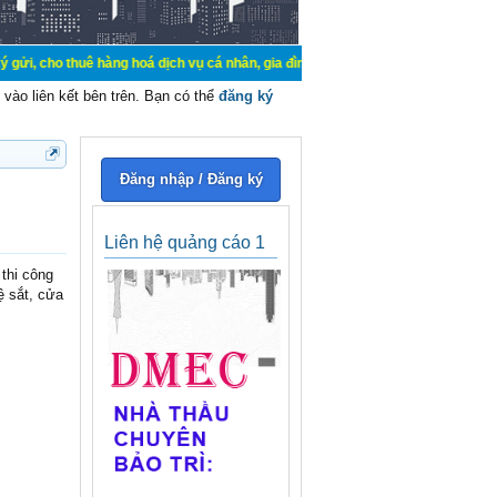
uê hàng hoá dịch vụ cá nhân, gia đình. Mua bán, ký gửi, cho thuê thiết bị hệ 
vào liên kết bên trên. Bạn có thể
đăng ký
Đăng nhập / Đăng ký
Liên hệ quảng cáo 1
thi công
ệ sắt, cửa