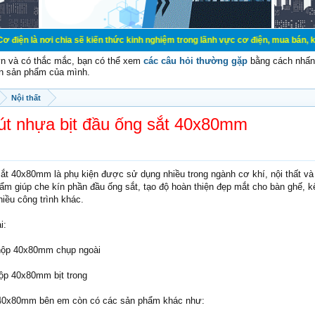
chia sẽ kiến thức kinh nghiệm trong lãnh vực cơ điện, mua bán, ký gửi, cho th
vn và có thắc mắc, bạn có thể xem
các câu hỏi thường gặp
bằng cách nhấn 
n sản phẩm của mình.
Nội thất
nút nhựa bịt đầu ống sắt 40x80mm
sắt 40x80mm là phụ kiện được sử dụng nhiều trong ngành cơ khí, nội thất và 
ẩm giúp che kín phần đầu ống sắt, tạo độ hoàn thiện đẹp mắt cho bàn ghế, k
iều công trình khác.
i:
 hộp 40x80mm chụp ngoài
hộp 40x80mm bịt trong
p 40x80mm bên em còn có các sản phẩm khác như: