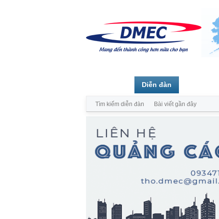
Trang chủ
Diễn đàn
Thành vi
Tìm kiếm diễn đàn
Bài viết gần đây