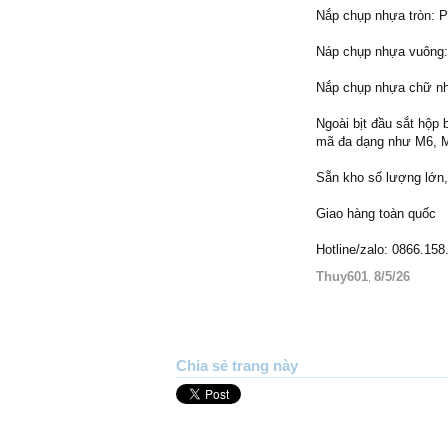
Nắp chụp nhựa tròn: Ph
Náp chụp nhựa vuông:
Nắp chụp nhựa chữ 
Ngoài bịt đầu sắt hộp
mã đa dạng như M6, M8
Sẵn kho số lượng lớn,
Giao hàng toàn quốc
Hotline/zalo: 0866.158
Thuy601
8/5/26
,
Chia sẻ trang này