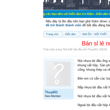
Chào mừng các bạn đến với Diễn đàn Cơ Điện - Diễn đàn Cơ điện là nơi 
Nếu đây là lần đầu tiên bạn ghé thăm dmec.
để trở thành thành viên
để bắt đầu đăng bá
Trang chủ
Diễn đàn
ĐỊA ỐC - NỘI THẤT
Bán sỉ lẻ 
Thảo luận trong '
Nội thất
' bắt đầu bởi
Thuy601
,
8/5/26
.
Nút nhựa bịt đầu ống 
khung sắt hộp. Sản ph
cổng, khung thép và nh
Bên em có sẵn các loạ
Nắp nhựa bịt đầu sắt
Thuy601
Nút nhựa bịt đầu sắt 
New Member
Ngoài bịt đầu sắt hộ