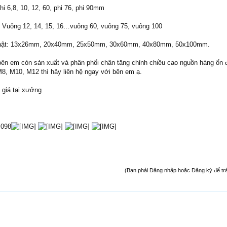
i 6,8, 10, 12, 60, phi 76, phi 90mm
 Vuông 12, 14, 15, 16…vuông 60, vuông 75, vuông 100
nhật: 13x26mm, 20x40mm, 25x50mm, 30x60mm, 40x80mm, 50x100mm.
 bên em còn sản xuất và phân phối chân tăng chỉnh chiều cao nguồn hàng ổn 
, M10, M12 thì hãy liên hệ ngay với bên em ạ.
 giá tại xưởng
.098
(Bạn phải Đăng nhập hoặc Đăng ký để trả l