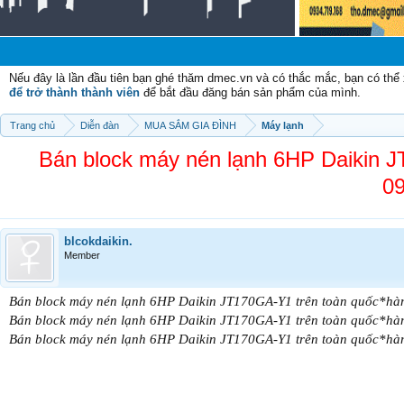
Nếu đây là lần đầu tiên bạn ghé thăm dmec.vn và có thắc mắc, bạn có th
để trở thành thành viên
để bắt đầu đăng bán sản phẩm của mình.
Trang chủ
Diễn đàn
MUA SẮM GIA ĐÌNH
Máy lạnh
Bán block máy nén lạnh 6HP Daikin J
09
blcokdaikin.
Member
Bán block máy nén lạnh 6HP Daikin JT170GA-Y1 trên toàn quốc*hàn
Bán block máy nén lạnh 6HP Daikin JT170GA-Y1 trên toàn quốc*hàn
Bán block máy nén lạnh 6HP Daikin JT170GA-Y1 trên toàn quốc*hàn