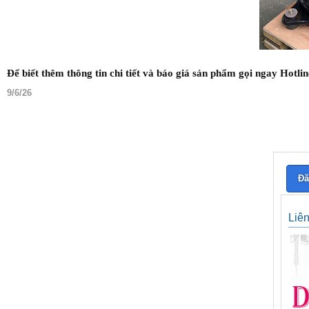
Để biết thêm thông tin chi tiết và báo giá sản phẩm gọi ngay Hotli
9/6/26
Đă
Liê