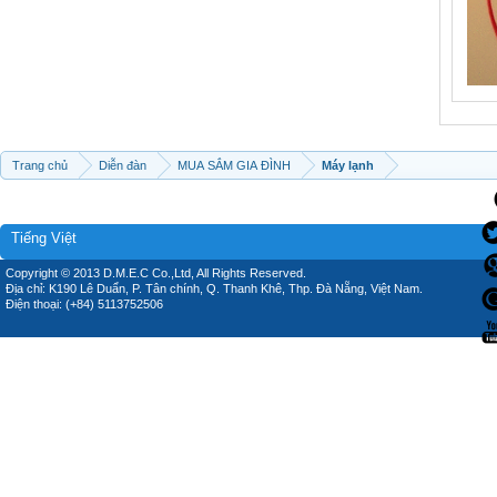
Trang chủ
Diễn đàn
MUA SẮM GIA ĐÌNH
Máy lạnh
Tiếng Việt
Copyright © 2013 D.M.E.C Co.,Ltd, All Rights Reserved.
Địa chỉ: K190 Lê Duẩn, P. Tân chính, Q. Thanh Khê, Thp. Đà Nẵng, Việt Nam.
Điện thoại: (+84) 5113752506