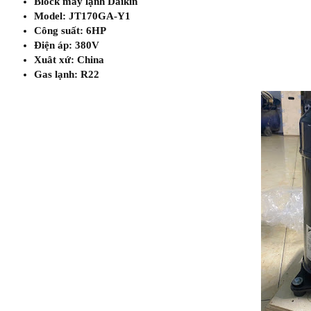
Block máy lạnh Daikin
Model: JT170GA-Y1
Công suất: 6HP
Điện áp: 380V
Xuât xứ: China
Gas lạnh: R22