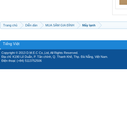
Trang chủ
Diễn đàn
MUA SẮM GIA ĐÌNH
Máy lạnh
Tiếng Việt
Copyright © 2013 D.M.E.C Co.,Ltd, All Rights Reserved.
Địa chỉ: K190 Lê Duẩn, P. Tân chính, Q. Thanh Khê, Thp. Đà Nẵng, Việt Nam.
Điện thoại: (+84) 5113752506