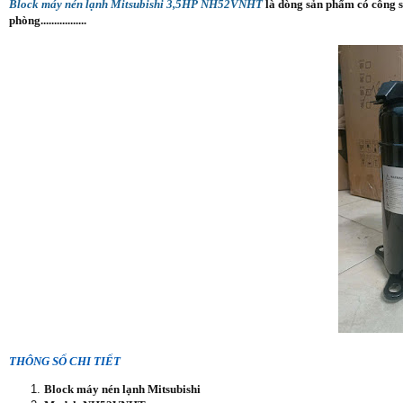
Block máy nén lạnh Mitsubishi 3,5HP NH52VNHT
là dòng sản phẩm có công s
phòng.................
THÔNG SỐ CHI TIẾT
Block máy nén lạnh Mitsubishi