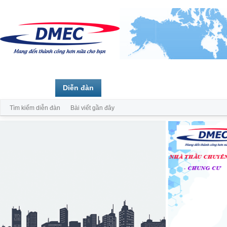
Trang chủ
Diễn đàn
Thành viên
Tìm kiếm diễn đàn
Bài viết gần đây