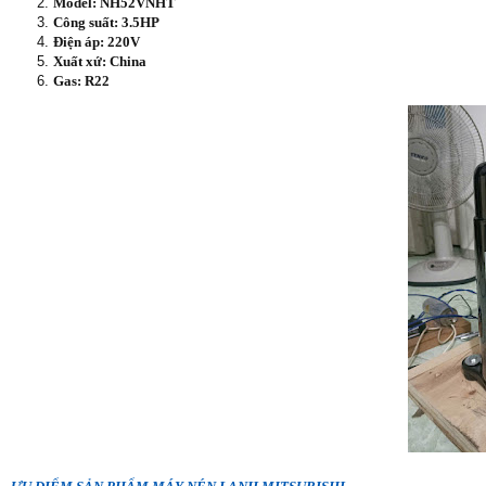
Model: NH52VNHT
Công suất: 3.5HP
Điện áp: 220V
Xuất xứ: China
Gas: R22