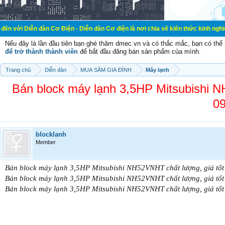
đàn Cơ Điện - Diễn đàn Cơ điện là nơi chia sẽ kiến thức kinh nghiệm trong lãnh
Nếu đây là lần đầu tiên bạn ghé thăm dmec.vn và có thắc mắc, bạn có th
để trở thành thành viên
để bắt đầu đăng bán sản phẩm của mình.
Trang chủ
Diễn đàn
MUA SẮM GIA ĐÌNH
Máy lạnh
Bán block máy lạnh 3,5HP Mitsubishi N
09
blocklanh
Member
Bán block máy lạnh 3,5HP Mitsubishi NH52VNHT chất lượng, giá tốt
Bán block máy lạnh 3,5HP Mitsubishi NH52VNHT chất lượng, giá tốt
Bán block máy lạnh 3,5HP Mitsubishi NH52VNHT chất lượng, giá tốt