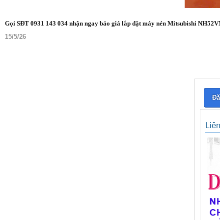
Gọi SĐT 0931 143 034 nhận ngay báo giá lắp đặt máy nén Mitsubishi NH52V
15/5/26
Đă
Liê