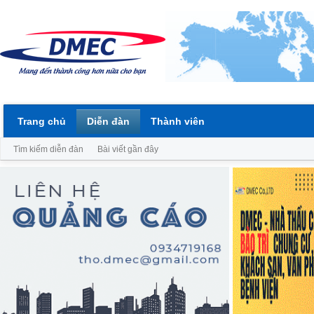
Trang chủ
Diễn đàn
Thành viên
Tìm kiếm diễn đàn
Bài viết gần đây