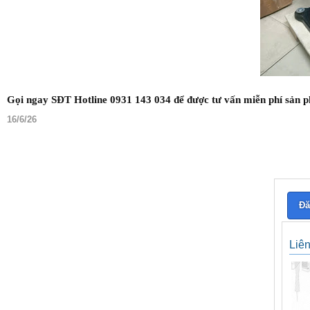
Gọi ngay SĐT Hotline 0931 143 034 để được tư vấn miễn phí sản
16/6/26
Đă
Liê