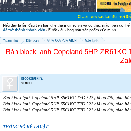
Chào mừng các bạn đến với Diễn đàn Cơ Điện 
Nếu đây là lần đầu tiên bạn ghé thăm dmec.vn và có thắc mắc, bạn có th
để trở thành thành viên
để bắt đầu đăng bán sản phẩm của mình.
Trang chủ
Diễn đàn
MUA SẮM GIA ĐÌNH
Máy lạnh
Bán block lạnh Copeland 5HP ZR61KC TF
Zal
blcokdaikin.
Member
Bán block lạnh Copeland 5HP ZR61KC TFD 522 giá ưu đãi, giao hàn
Bán block lạnh Copeland 5HP ZR61KC TFD 522 giá ưu đãi, giao hàn
Bán block lạnh Copeland 5HP ZR61KC TFD 522 giá ưu đãi, giao hàn
THÔNG SỐ KỸ THUẬT