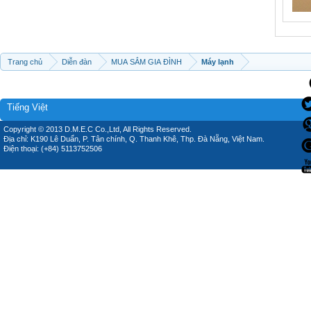
Trang chủ
Diễn đàn
MUA SẮM GIA ĐÌNH
Máy lạnh
Tiếng Việt
Copyright © 2013 D.M.E.C Co.,Ltd, All Rights Reserved.
Địa chỉ: K190 Lê Duẩn, P. Tân chính, Q. Thanh Khê, Thp. Đà Nẵng, Việt Nam.
Điện thoại: (+84) 5113752506