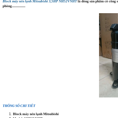
Block máy nén lạnh Mitsubishi 3,5HP NH52VNHT
là dòng sản phẩm có công s
phòng.................
THÔNG SỐ CHI TIẾT
Block máy nén lạnh Mitsubishi