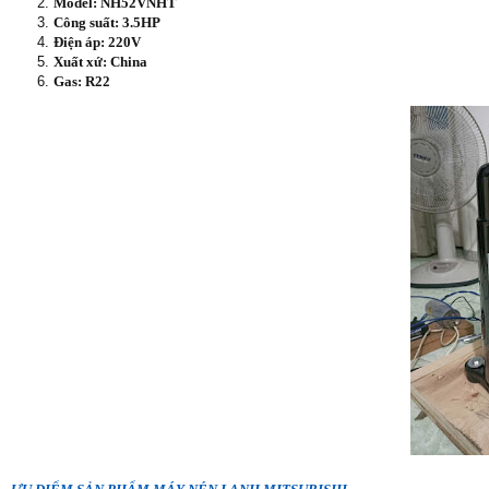
Model: NH52VNHT
Công suất: 3.5HP
Điện áp: 220V
Xuất xứ: China
Gas: R22