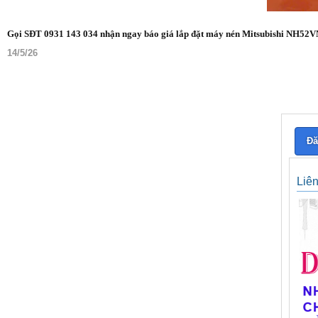
Gọi SĐT 0931 143 034 nhận ngay báo giá lắp đặt máy nén Mitsubishi NH52V
14/5/26
Đă
Liê