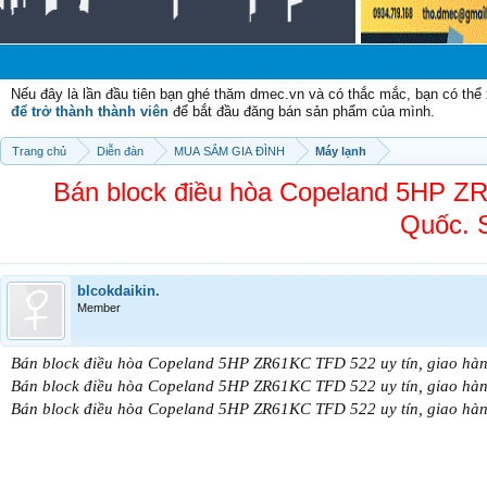
Chào m
Nếu đây là lần đầu tiên bạn ghé thăm dmec.vn và có thắc mắc, bạn có th
để trở thành thành viên
để bắt đầu đăng bán sản phẩm của mình.
Trang chủ
Diễn đàn
MUA SẮM GIA ĐÌNH
Máy lạnh
Bán block điều hòa Copeland 5HP ZR
Quốc. 
blcokdaikin.
Member
Bán block điều hòa Copeland 5HP ZR61KC TFD 522 uy tín, giao hà
Bán block điều hòa Copeland 5HP ZR61KC TFD 522 uy tín, giao hà
Bán block điều hòa Copeland 5HP ZR61KC TFD 522 uy tín, giao hà