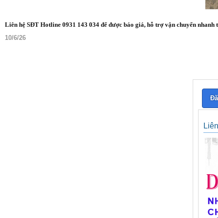
Liên hệ SĐT Hotline 0931 143 034 để được báo giá, hỗ trợ vận chuyển nhanh 
10/6/26
Đă
Liê