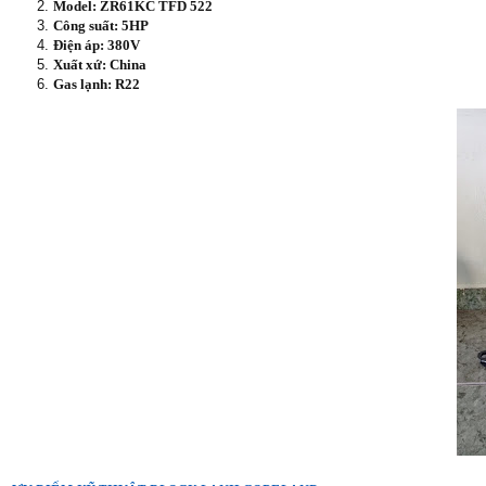
Model: ZR61KC TFD 522
Công suất: 5HP
Điện áp: 380V
Xuất xứ: China
Gas lạnh: R22