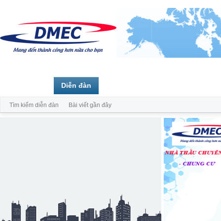
Trang chủ
Diễn đàn
Thành viên
Tìm kiếm diễn đàn
Bài viết gần đây