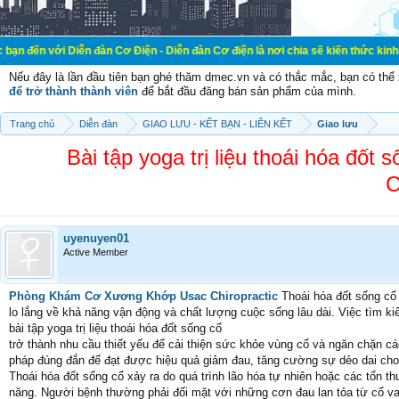
Diễn đàn Cơ Điện - Diễn đàn Cơ điện là nơi chia sẽ kiến thức kinh nghiệm trong
Nếu đây là lần đầu tiên bạn ghé thăm dmec.vn và có thắc mắc, bạn có th
để trở thành thành viên
để bắt đầu đăng bán sản phẩm của mình.
Trang chủ
Diễn đàn
GIAO LƯU - KẾT BẠN - LIÊN KẾT
Giao lưu
Bài tập yoga trị liệu thoái hóa đ
C
uyenuyen01
Active Member
Phòng Khám Cơ Xương Khớp Usac Chiropractic
Thoái hóa đốt sống cổ 
lo lắng về khả năng vận động và chất lượng cuộc sống lâu dài. Việc tìm 
bài tập yoga trị liệu thoái hóa đốt sống cổ
trở thành nhu cầu thiết yếu để cải thiện sức khỏe vùng cổ và ngăn chặn c
pháp đúng đắn để đạt được hiệu quả giảm đau, tăng cường sự dẻo dai cho
Thoái hóa đốt sống cổ xảy ra do quá trình lão hóa tự nhiên hoặc các tổn 
năng. Người bệnh thường phải đối mặt với những cơn đau lan tỏa từ cổ vai 