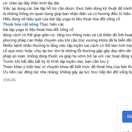
cơ chèn ép dây thần kinh lâu dài.
Việc áp dụng các bài tập hỗ trợ cần được thực hiện đúng kỹ thuật để tránh 
là những thông tin quan trọng giúp bạn nhận diện và có hướng điều trị hiệu
Hiểu đúng về hiệu quả của bài tập yoga trị liệu thoái hóa đốt sống cổ
Thoái hóa cột sống
Thực hiện các
bài tập yoga trị liệu thoái hóa đốt sống cổ
đúng cách có thể giúp giãn cơ, tăng lưu thông máu và cải thiện độ linh hoạ
phương pháp can thiệp chuyên sâu khi cấu trúc xương khớp đã bị biến đổi
Nhiều bệnh nhân thường lo lắng việc tập luyện sai cách có thể làm tình tr
cổ quá mức hoặc chịu áp lực lớn là những lỗi thường gặp gây đau đớn dữ
pháp an toàn, không dùng thuốc và giúp họ sớm trở lại với các hoạt động s
Trước khi bắt đầu bất kỳ lộ trình tập luyện nào, bạn cần lưu ý:
Tham khảo ý kiến bác sĩ chuyên khoa để biết mức độ thoái hóa của bản th
Ưu tiên các động tác nhẹ nhàng, không gây áp lực trực tiếp lên đốt sống b
15/6/26
Đă