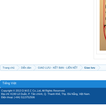
Trang chủ
Diễn đàn
GIAO LƯU - KẾT BẠN - LIÊN KẾT
Giao lưu
Tiếng Việt
Copyright © 2013 D.M.E.C Co.,Ltd, All Rights Reserved.
Địa chỉ: K190 Lê Duẩn, P. Tân chính, Q. Thanh Khê, Thp. Đà Nẵng, Việt Nam.
Điện thoại: (+84) 5113752506