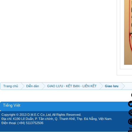
Trang chủ
Diễn đàn
GIAO LƯU - KẾT BẠN - LIÊN KẾT
Giao lưu
Tiếng Việt
Copyright © 2013 D.M.E.C Co.,Ltd, All Rights Reserved.
Địa chỉ: K190 Lê Duẩn, P. Tân chính, Q. Thanh Khê, Thp. Đà Nẵng, Việt Nam.
Điện thoại: (+84) 5113752506