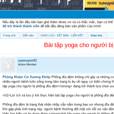
Chào mừ
Nếu đây là lần đầu tiên bạn ghé thăm dmec.vn và có thắc mắc, bạn có th
để trở thành thành viên
để bắt đầu đăng bán sản phẩm của mình.
Trang chủ
Diễn đàn
GIAO LƯU - KẾT BẠN - LIÊN KẾT
Giao lưu
Bài tập yoga cho người bị
uyenuyen01
Active Member
Phòng Khám Cơ Xương Khớp
Phồng đĩa đệm không chỉ gây ra những cơ
nhiều người bệnh luôn sống trong tâm trạng lo âu về nguy cơ biến chứng tho
tập yoga cho người bị phồng đĩa đệm</strong> đang trở thành lựa chọn ưu 
<h2>Lợi ích và lưu ý khi thực hiện bài tập yoga cho người bị phồng đĩa đ
Phồng đĩa đệm là trạng thái nhân nhầy vẫn nằm trong bao xơ nhưng đĩa đệm 
Khi gặp phải tình trạng này, người bệnh thường đối mặt với nỗi sợ vận độn
Việc tìm hiểu và áp dụng đúng <strong>bài tập yoga cho người bị phồng đĩa