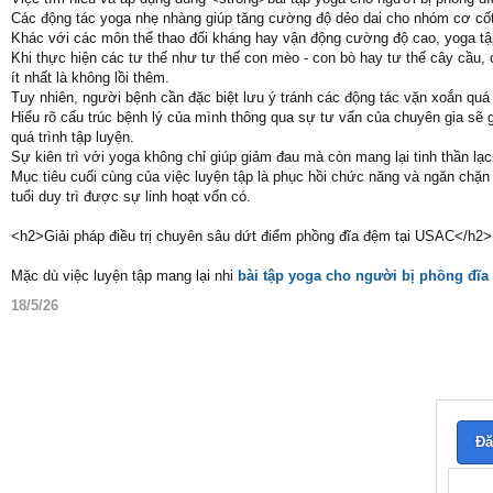
Các động tác yoga nhẹ nhàng giúp tăng cường độ dẻo dai cho nhóm cơ cốt 
Khác với các môn thể thao đối kháng hay vận động cường độ cao, yoga tậ
Khi thực hiện các tư thế như tư thế con mèo - con bò hay tư thế cây cầu, c
ít nhất là không lồi thêm.
Tuy nhiên, người bệnh cần đặc biệt lưu ý tránh các động tác vặn xoắn quá
Hiểu rõ cấu trúc bệnh lý của mình thông qua sự tư vấn của chuyên gia sẽ 
quá trình tập luyện.
Sự kiên trì với yoga không chỉ giúp giảm đau mà còn mang lại tinh thần l
Mục tiêu cuối cùng của việc luyện tập là phục hồi chức năng và ngăn chặn 
tuổi duy trì được sự linh hoạt vốn có.
<h2>Giải pháp điều trị chuyên sâu dứt điểm phồng đĩa đệm tại USAC</h2>
Mặc dù việc luyện tập mang lại nhi
bài tập yoga cho người bị phồng đĩ
18/5/26
Đă