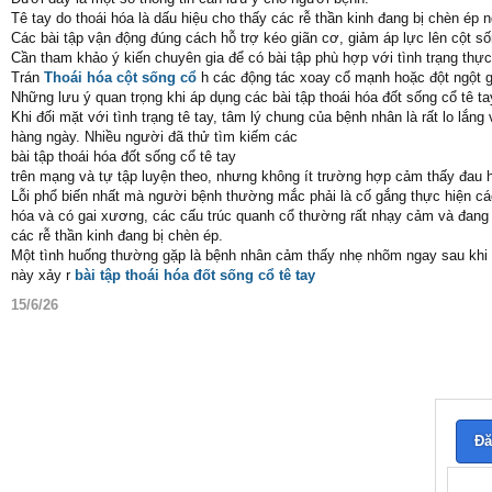
Tê tay do thoái hóa là dấu hiệu cho thấy các rễ thần kinh đang bị chèn ép 
Các bài tập vận động đúng cách hỗ trợ kéo giãn cơ, giảm áp lực lên cột số
Cần tham khảo ý kiến chuyên gia để có bài tập phù hợp với tình trạng thực
Trán
Thoái hóa cột sống cổ
h các động tác xoay cổ mạnh hoặc đột ngột 
Những lưu ý quan trọng khi áp dụng các bài tập thoái hóa đốt sống cổ tê ta
Khi đối mặt với tình trạng tê tay, tâm lý chung của bệnh nhân là rất lo lắ
hàng ngày. Nhiều người đã thử tìm kiếm các
bài tập thoái hóa đốt sống cổ tê tay
trên mạng và tự tập luyện theo, nhưng không ít trường hợp cảm thấy đau h
Lỗi phổ biến nhất mà người bệnh thường mắc phải là cố gắng thực hiện các
hóa và có gai xương, các cấu trúc quanh cổ thường rất nhạy cảm và đang 
các rễ thần kinh đang bị chèn ép.
Một tình huống thường gặp là bệnh nhân cảm thấy nhẹ nhõm ngay sau khi tậ
này xảy r
bài tập thoái hóa đốt sống cổ tê tay
15/6/26
Đă