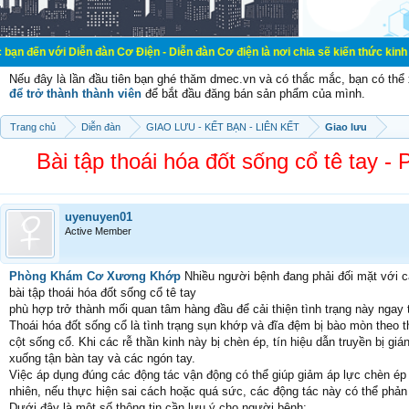
ới Diễn đàn Cơ Điện - Diễn đàn Cơ điện là nơi chia sẽ kiến thức kinh nghiệm tr
Nếu đây là lần đầu tiên bạn ghé thăm dmec.vn và có thắc mắc, bạn có th
để trở thành thành viên
để bắt đầu đăng bán sản phẩm của mình.
Trang chủ
Diễn đàn
GIAO LƯU - KẾT BẠN - LIÊN KẾT
Giao lưu
Bài tập thoái hóa đốt sống cổ tê tay
uyenuyen01
Active Member
Phòng Khám Cơ Xương Khớp
Nhiều người bệnh đang phải đối mặt với cả
bài tập thoái hóa đốt sống cổ tê tay
phù hợp trở thành mối quan tâm hàng đầu để cải thiện tình trạng này ngay t
Thoái hóa đốt sống cổ là tình trạng sụn khớp và đĩa đệm bị bào mòn theo t
cột sống cổ. Khi các rễ thần kinh này bị chèn ép, tín hiệu dẫn truyền bị g
xuống tận bàn tay và các ngón tay.
Việc áp dụng đúng các động tác vận động có thể giúp giảm áp lực chèn ép 
nhiên, nếu thực hiện sai cách hoặc quá sức, các động tác này có thể phản t
Dưới đây là một số thông tin cần lưu ý cho người bệnh: