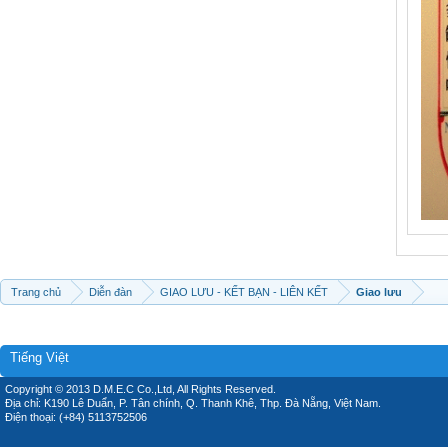
Trang chủ
Diễn đàn
GIAO LƯU - KẾT BẠN - LIÊN KẾT
Giao lưu
Tiếng Việt
Copyright © 2013 D.M.E.C Co.,Ltd, All Rights Reserved.
Địa chỉ: K190 Lê Duẩn, P. Tân chính, Q. Thanh Khê, Thp. Đà Nẵng, Việt Nam.
Điện thoại: (+84) 5113752506