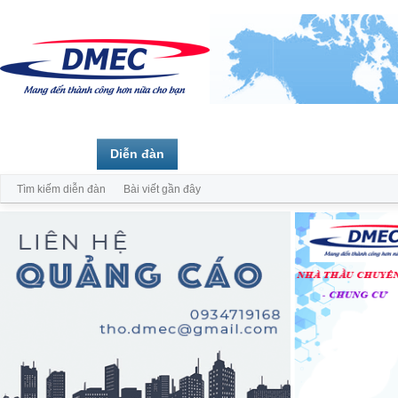
Trang chủ
Diễn đàn
Thành viên
Tìm kiếm diễn đàn
Bài viết gần đây