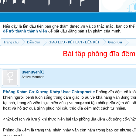
Chào m
Nếu đây là lần đầu tiên bạn ghé thăm dmec.vn và có thắc mắc, bạn có th
để trở thành thành viên
để bắt đầu đăng bán sản phẩm của mình.
Trang chủ
Diễn đàn
GIAO LƯU - KẾT BẠN - LIÊN KẾT
Giao lưu
Bài tập phồng đĩa đệm 
uyenuyen01
Active Member
Phòng Khám Cơ Xương Khớp Usac Chiropractic
Phồng đĩa đệm cổ khôn
khiến người bệnh luôn sống trong cảm giác lo âu về khả năng vận động tron
tại nhà, trong đó việc thực hiện đúng <strong>bài tập phồng đĩa đệm đốt s
hoạt và hỗ trợ quá trình phục hồi cấu trúc đĩa đệm một cách tự nhiên.
<h2>Lợi ích và lưu ý khi thực hiện bài tập phồng đĩa đệm đốt sống cổ</h2
Phồng đĩa đệm là trạng thái nhân nhầy vẫn còn nằm trong bao xơ nhưng đĩa 
xung quanh.