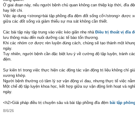
Ở giai đoạn này, nếu người bệnh chủ quan không can thiệp kịp thời, đĩa đệ
hay liệt chi.
Việc áp dụng <strong>bài tập phồng đĩa đệm đốt sống cổ</strong> được xem
giữa các đốt sống và giảm thiểu sự ma sát không cần thiết.
Các bài tập này tập trung vào việc kéo giãn nhẹ nhà
Điều trị thoát vị đĩa 
lưu thông máu đến nuôi dưỡng các tế bào tổn thương.
Khi các nhóm cơ được rèn luyện đúng cách, chúng sẽ tạo thành một khung
ngày.
Tuy nhiên, người bệnh cần đặc biệt lưu ý về cường độ tập luyện, tránh các
đệm.
Sự kiên trì trong việc thực hiện các động tác vận động trị liệu không chỉ
xương khớp.
Người bệnh thường có tâm lý sợ vận động vì đau, nhưng thực tế việc nằm 
Một chế độ tập luyện khoa học, kết hợp giữa sự vận động linh hoạt và nghỉ 
ngày.
<h2>Giải pháp điều trị chuyên sâu và bài tập phồng đĩa đệm
bài tập phồn
8/6/26