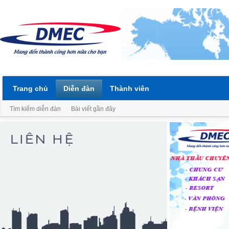
Trang chủ
Diễn đàn
Thành viên
Tìm kiếm diễn đàn
Bài viết gần đây