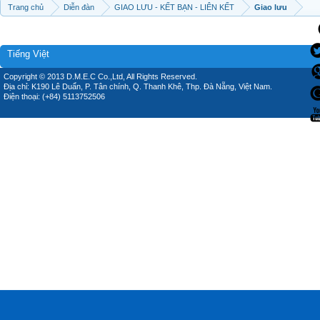
Trang chủ
Diễn đàn
GIAO LƯU - KẾT BẠN - LIÊN KẾT
Giao lưu
Tiếng Việt
Copyright © 2013 D.M.E.C Co.,Ltd, All Rights Reserved.
Địa chỉ: K190 Lê Duẩn, P. Tân chính, Q. Thanh Khê, Thp. Đà Nẵng, Việt Nam.
Điện thoại: (+84) 5113752506