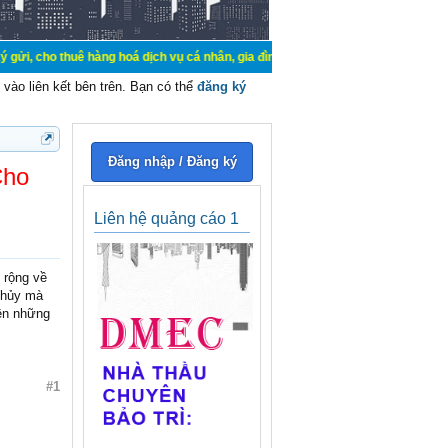
uê hàng hoá dịch vụ cá nhân, gia đình. Mua bán, ký gửi, cho thuê thiết bị hệ t
vào liên kết bên trên. Bạn có thể
đăng ký
Đăng nhập / Đăng ký
Cho
Liên hệ quảng cáo 1
 rộng về
 thủy mà
nên những
#1