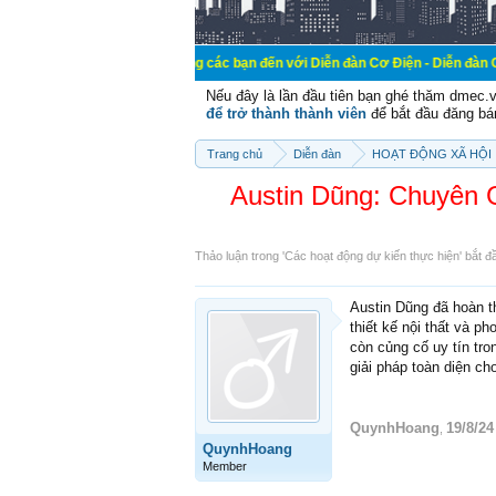
Chào mừng các bạn đến với Diễn đàn Cơ Điện - Diễn đàn Cơ điện là nơi 
Nếu đây là lần đầu tiên bạn ghé thăm dmec.
để trở thành thành viên
để bắt đầu đăng bá
Trang chủ
Diễn đàn
HOẠT ĐỘNG XÃ HỘI
Austin Dũng: Chuyên
Thảo luận trong '
Các hoạt động dự kiến thực hiện
' bắt 
Austin Dũng đã hoàn t
thiết kế nội thất và 
còn củng cố uy tín tro
giải pháp toàn diện ch
QuynhHoang
19/8/24
,
QuynhHoang
Member