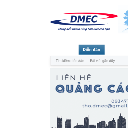
Trang chủ
Diễn đàn
Thành vi
Tìm kiếm diễn đàn
Bài viết gần đây