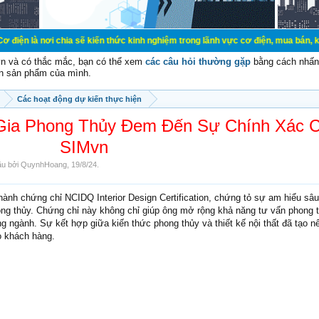
chia sẽ kiến thức kinh nghiệm trong lãnh vực cơ điện, mua bán, ký gửi, cho th
vn và có thắc mắc, bạn có thể xem
các câu hỏi thường gặp
bằng cách nhấn 
n sản phẩm của mình.
Các hoạt động dự kiến thực hiện
 Gia Phong Thủy Đem Đến Sự Chính Xác 
SIMvn
đầu bởi
QuynhHoang
,
19/8/24
.
hành chứng chỉ NCIDQ Interior Design Certification, chứng tỏ sự am hiểu sâu
phong thủy. Chứng chỉ này không chỉ giúp ông mở rộng khả năng tư vấn phong
ng ngành. Sự kết hợp giữa kiến thức phong thủy và thiết kế nội thất đã tạo 
o khách hàng.