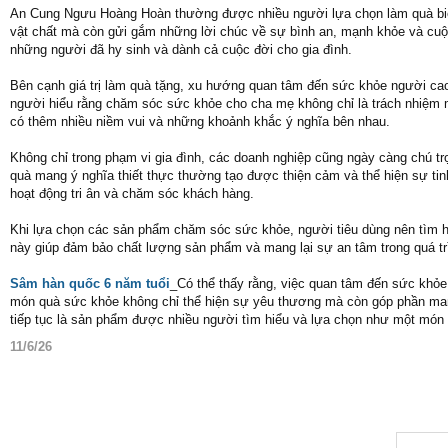
An Cung Ngưu Hoàng Hoàn thường được nhiều người lựa chọn làm quà biếu 
vật chất mà còn gửi gắm những lời chúc về sự bình an, mạnh khỏe và cuộc
những người đã hy sinh và dành cả cuộc đời cho gia đình.
Bên cạnh giá trị làm quà tặng, xu hướng quan tâm đến sức khỏe người cao
người hiểu rằng chăm sóc sức khỏe cho cha mẹ không chỉ là trách nhiệm m
có thêm nhiều niềm vui và những khoảnh khắc ý nghĩa bên nhau.
Không chỉ trong phạm vi gia đình, các doanh nghiệp cũng ngày càng chú t
quà mang ý nghĩa thiết thực thường tạo được thiện cảm và thể hiện sự ti
hoạt động tri ân và chăm sóc khách hàng.
Khi lựa chọn các sản phẩm chăm sóc sức khỏe, người tiêu dùng nên tìm hi
này giúp đảm bảo chất lượng sản phẩm và mang lại sự an tâm trong quá tr
Sâm hàn quốc 6 năm tuổi
_Có thể thấy rằng, việc quan tâm đến sức khỏe 
món quà sức khỏe không chỉ thể hiện sự yêu thương mà còn góp phần man
tiếp tục là sản phẩm được nhiều người tìm hiểu và lựa chọn như một món 
11/6/26