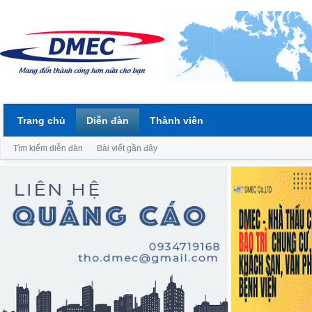
Trang chủ
Diễn đàn
Thành viên
Tìm kiếm diễn đàn
Bài viết gần đây