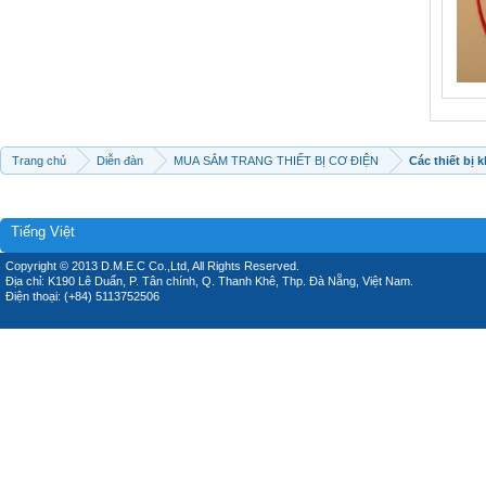
Trang chủ
Diễn đàn
MUA SẮM TRANG THIẾT BỊ CƠ ĐIỆN
Các thiết bị 
Tiếng Việt
Copyright © 2013 D.M.E.C Co.,Ltd, All Rights Reserved.
Địa chỉ: K190 Lê Duẩn, P. Tân chính, Q. Thanh Khê, Thp. Đà Nẵng, Việt Nam.
Điện thoại: (+84) 5113752506