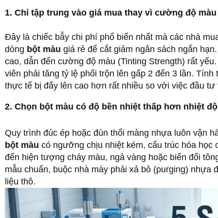
1. Chỉ tập trung vào giá mua thay vì cường độ màu
Đây là chiếc bẫy chi phí phổ biến nhất mà các nhà m
dòng
bột màu
giá rẻ để cắt giảm ngân sách ngắn hạn
cao, dẫn đến cường độ màu (Tinting Strength) rất yếu.
viên phải tăng tỷ lệ phối trộn lên gấp 2 đến 3 lần. Tín
thực tế bị đẩy lên cao hơn rất nhiều so với việc đầu tư
2. Chọn bột màu có độ bền nhiệt thấp hơn nhiệt độ
Quy trình đúc ép hoặc đùn thổi màng nhựa luôn vận hàn
bột màu
có ngưỡng chịu nhiệt kém, cấu trúc hóa học c
đến hiện tượng cháy màu, ngả vàng hoặc biến đổi tông
mẫu chuẩn, buộc nhà máy phải xả bỏ (purging) nhựa để 
liệu thô.