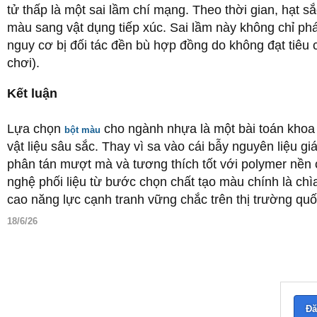
tử thấp là một sai lầm chí mạng. Theo thời gian, hạt 
màu sang vật dụng tiếp xúc. Sai lầm này không chỉ p
nguy cơ bị đối tác đền bù hợp đồng do không đạt tiêu 
chơi).
Kết luận
Lựa chọn
cho ngành nhựa là một bài toán khoa h
bột màu
vật liệu sâu sắc. Thay vì sa vào cái bẫy nguyên liệu gi
phân tán mượt mà và tương thích tốt với polymer nền ch
nghệ phối liệu từ bước chọn chất tạo màu chính là chì
cao năng lực cạnh tranh vững chắc trên thị trường quố
18/6/26
Đă