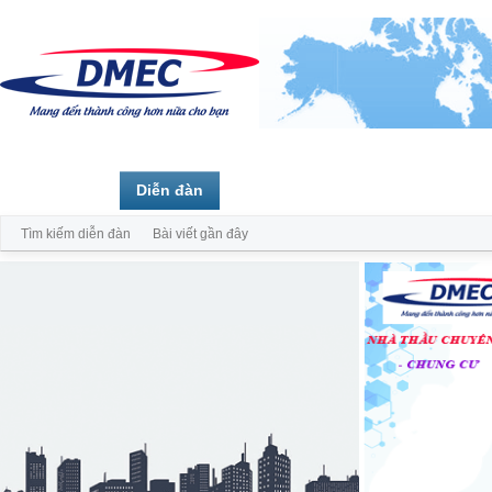
Trang chủ
Diễn đàn
Thành viên
Tìm kiếm diễn đàn
Bài viết gần đây