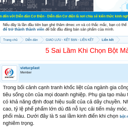
àn Cơ Điện - Diễn đàn Cơ điện là nơi chia sẽ kiến thức kinh nghiệm trong lãnh
Nếu đây là lần đầu tiên bạn ghé thăm dmec.vn và có thắc mắc, bạn có th
để trở thành thành viên
để bắt đầu đăng bán sản phẩm của mình.
Trang chủ
Diễn đàn
GIAO LƯU - KẾT BẠN - LIÊN KẾT
Liên kết
5 Sai Lầm Khi Chọn Bột M
vietucplast
Member
Trong bối cảnh cạnh tranh khốc liệt của ngành gia công
tiêu sống còn của mọi doanh nghiệp. Phụ gia tạo màu tu
có khả năng định đoạt hiệu suất của cả dây chuyền. Nh
cao, tỷ lệ phế phẩm lớn dù đã nỗ lực cải tiến máy móc.
phối màu. Dưới đây là 5 sai lầm kinh điển khi chọn
bột
nghiêm trọng.