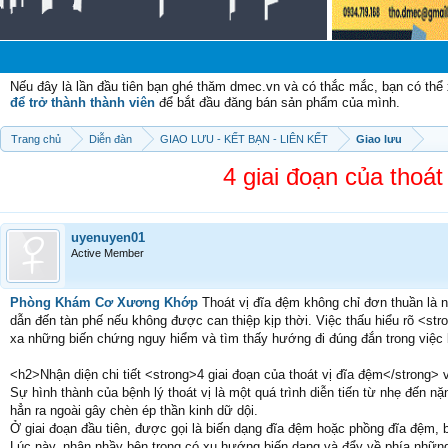
Chào 
Nếu đây là lần đầu tiên bạn ghé thăm dmec.vn và có thắc mắc, bạn có th
để trở thành thành viên
để bắt đầu đăng bán sản phẩm của mình.
Trang chủ
Diễn đàn
GIAO LƯU - KẾT BẠN - LIÊN KẾT
Giao lưu
4 giai đoạn của thoát
uyenuyen01
Active Member
Phòng Khám Cơ Xương Khớp
Thoát vị đĩa đệm không chỉ đơn thuần là 
dẫn đến tàn phế nếu không được can thiệp kịp thời. Việc thấu hiểu rõ <stro
xa những biến chứng nguy hiểm và tìm thấy hướng đi đúng đắn trong việc 
<h2>Nhận diện chi tiết <strong>4 giai đoạn của thoát vị đĩa đệm</strong> 
Sự hình thành của bệnh lý thoát vị là một quá trình diễn tiến từ nhẹ đến 
hẳn ra ngoài gây chèn ép thần kinh dữ dội.
Ở giai đoạn đầu tiên, được gọi là biến dạng đĩa đệm hoặc phồng đĩa đệm,
Lúc này, nhân nhầy bên trong có xu hướng biến dạng và đẩy về phía những