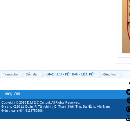
Trang chủ
Diễn đàn
GIAO LƯU - KẾT BẠN - LIÊN KẾT
Giao lưu
Tiếng Việt
Copyright © 2013 D.M.E.C Co.,Ltd, All Rights Reserved.
Địa chỉ: K190 Lê Duẩn, P. Tân chính, Q. Thanh Khê, Thp. Đà Nẵng, Việt Nam.
Điện thoại: (+84) 5113752506