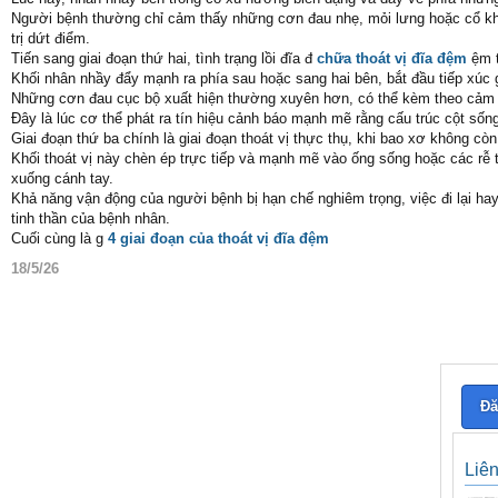
Người bệnh thường chỉ cảm thấy những cơn đau nhẹ, mỏi lưng hoặc cổ khi
trị dứt điểm.
Tiến sang giai đoạn thứ hai, tình trạng lồi đĩa đ
chữa thoát vị đĩa đệm
ệm t
Khối nhân nhầy đẩy mạnh ra phía sau hoặc sang hai bên, bắt đầu tiếp xúc 
Những cơn đau cục bộ xuất hiện thường xuyên hơn, có thể kèm theo cảm gi
Đây là lúc cơ thể phát ra tín hiệu cảnh báo mạnh mẽ rằng cấu trúc cột sốn
Giai đoạn thứ ba chính là giai đoạn thoát vị thực thụ, khi bao xơ không cò
Khối thoát vị này chèn ép trực tiếp và mạnh mẽ vào ống sống hoặc các rễ t
xuống cánh tay.
Khả năng vận động của người bệnh bị hạn chế nghiêm trọng, việc đi lại ha
tinh thần của bệnh nhân.
Cuối cùng là g
4 giai đoạn của thoát vị đĩa đệm
18/5/26
Đă
Liê