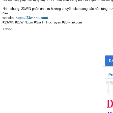
Nhìn chung, 23WIN phản ánh xu hướng chuyển dịch sang các nền tảng trực t
đầu.
website:
https://23winnk.com/
#23WIN #23WINcom #GiaiTriTrucTuyen #23winnkcom
17/5/26
Đă
Liê