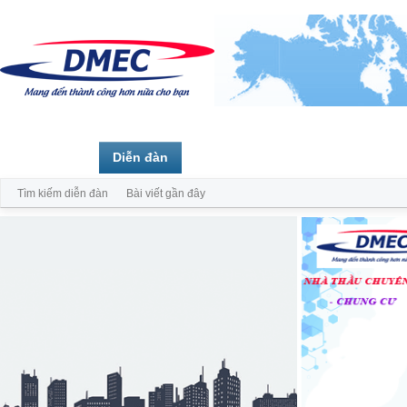
Trang chủ
Diễn đàn
Thành viên
Tìm kiếm diễn đàn
Bài viết gần đây