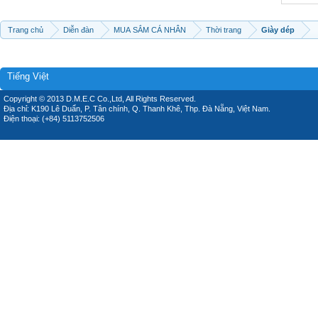
Trang chủ
Diễn đàn
MUA SẮM CÁ NHÂN
Thời trang
Giày dép
Tiếng Việt
Copyright © 2013 D.M.E.C Co.,Ltd, All Rights Reserved.
Địa chỉ: K190 Lê Duẩn, P. Tân chính, Q. Thanh Khê, Thp. Đà Nẵng, Việt Nam.
Điện thoại: (+84) 5113752506