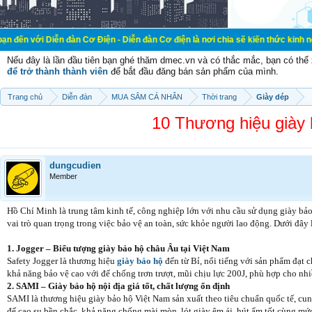
ễn đàn Cơ Điện - Diễn đàn Cơ điện là nơi chia sẽ kiến thức kinh nghiệm trong 
Nếu đây là lần đầu tiên bạn ghé thăm dmec.vn và có thắc mắc, bạn có th
để trở thành thành viên
để bắt đầu đăng bán sản phẩm của mình.
Trang chủ
Diễn đàn
MUA SẮM CÁ NHÂN
Thời trang
Giày dép
10 Thương hiệu giày b
dungcudien
Member
Hồ Chí Minh là trung tâm kinh tế, công nghiệp lớn với nhu cầu sử dụng giày bảo
vai trò quan trọng trong việc bảo vệ an toàn, sức khỏe người lao động. Dưới đây
1. Jogger – Biểu tượng giày bảo hộ châu Âu tại Việt Nam
Safety Jogger là thương hiệu
giày bảo hộ
đến từ Bỉ, nổi tiếng với sản phẩm đạt 
khả năng bảo vệ cao với đế chống trơn trượt, mũi chịu lực 200J, phù hợp cho nh
2. SAMI – Giày bảo hộ nội địa giá tốt, chất lượng ổn định
SAMI là thương hiệu giày bảo hộ Việt Nam sản xuất theo tiêu chuẩn quốc tế, cu
đế cao su bền chắc, khả năng chống mài mòn, lót giày êm ái, hút ẩm tốt cùng mứ