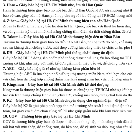
3. Hans – Giày bảo hộ tại Hồ Chí Minh nhẹ, êm từ Hàn Quốc
Hans là thương hiệu giày bảo hộ nổi bật đến từ Hàn Quốc, được ưa chuộng nhờ th
bảo vệ cao, giày bảo hộ Hans phù hợp cho người lao động tại TP.HCM trong môi
4. Ziben – Giày bảo hộ tại Hồ Chí Minh thương hiệu cao cấp Hàn Quốc
Ziben là thương hiệu giày bảo hộ đến từ Hàn Quốc, nổi bật với thiết kế hiện đại
và công nhân kỹ thuật nhờ khả năng chống tĩnh điện, da thật chống thấm, đế PU 
5. Takumi – Giày bảo hộ tại Hồ Chí Minh thương hiệu đến từ Nhật Bản
Takumi là thương hiệu giày bảo hộ đến từ Nhật Bản, nổi bật với độ bền, khả năn
cao su kháng dầu, chống trượt, mũi thép cường lực cùng thiết kế chắc chắn, phù 
6. DH – Giày bảo hộ tại Hồ Chí Minh phổ thông chất lượng ổn định
Giày bảo hộ DH là dòng sản phẩm phổ thông được nhiều người lao động tại TP.H
xưởng cơ khí, nhà máy với thiết kế đơn giản, mũi thép bảo vệ, đế chống trơn và
7. ABC – Giày bảo hộ giá rẻ nhưng không kém phần bền bỉ
Thương hiệu ABC là lựa chọn phổ biến tại thị trường miền Nam, phù hợp cho các 
với chất liệu da tổng hợp chống thấm nhẹ, khả năng chịu lực vừa phải, đáp ứng 
8. Kingsman – Giày bảo hộ tại Hồ Chí Minh thiết kế thời thượng
Kingsman là thương hiệu giày bảo hộ được ưa chuộng tại TP.HCM nhờ sự kết hợp 
bật với tính năng chống tĩnh điện, chịu lực, chống mài mòn, cùng chất liệu da th
9. K2 – Giày bảo hộ tại Hồ Chí Minh chuyên dụng cho ngành điện – điện tử
Giày bảo hộ K2 là giải pháp phù hợp cho môi trường sản xuất linh kiện điện tử 
toàn, lót giày êm ái ôm chân cùng đế PU nhẹ giúp giảm mỏi khi làm việc liên tục
10. COV – Thương hiệu giày bảo hộ tại Hồ Chí Minh
COV là thương hiệu giày bảo hộ được nhiều doanh nghiệp nhỏ, công trình dân dụ
nổi bật với mũi thép, đế chống trơn, độ bền cao, dễ vệ sinh và đáp ứng nhu cầu 