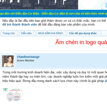
ễn đàn Cơ Điện - Diễn đàn Cơ điện là nơi chia sẽ kiến thức kinh nghiệm trong l
Nếu đây là lần đầu tiên bạn ghé thăm dmec.vn và có thắc mắc, bạn có th
để trở thành thành viên
để bắt đầu đăng bán sản phẩm của mình.
Trang chủ
Diễn đàn
MUA SẮM GIA ĐÌNH
Các đồ gia dụng khác
Ấm chén in logo quà
chaobuoisangz
Active Member
Trong môi trường kinh doanh hiện đại, việc xây dựng và duy trì mối quan hệ
niệm thành lập hay sự kiện lớn, các doanh nghiệp luôn tìm kiếm một giải 
hiệu hiệu quả. Đứng đầu trong danh sách lựa chọn này chính là giải pháp
ấ