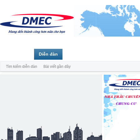
Trang chủ
Diễn đàn
Thành viên
Tìm kiếm diễn đàn
Bài viết gần đây