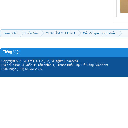
Trang chủ
Diễn đàn
MUA SẮM GIA ĐÌNH
Các đồ gia dụng khác
Tiếng Việt
Copyright © 2013 D.M.E.C Co.,Ltd, All Rights Reserved.
Địa chỉ: K190 Lê Duẩn, P. Tân chính, Q. Thanh Khê, Thp. Đà Nẵng, Việt Nam.
Điện thoại: (+84) 5113752506