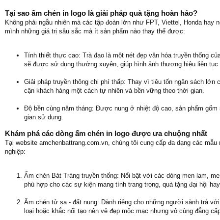
Tại sao ấm chén in logo là giải pháp quà tặng hoàn hảo?
Không phải ngẫu nhiên mà các tập đoàn lớn như FPT, Viettel, Honda hay n
mình những giá trị sâu sắc mà ít sản phẩm nào thay thế được:
Tính thiết thực cao: Trà đạo là một nét đẹp văn hóa truyền thống c
sẽ được sử dụng thường xuyên, giúp hình ảnh thương hiệu liên tục g
Giải pháp truyền thông chi phí thấp: Thay vì tiêu tốn ngân sách lớn
cận khách hàng một cách tự nhiên và bền vững theo thời gian.
Độ bền cùng năm tháng: Được nung ở nhiệt độ cao, sản phẩm gốm s
gian sử dụng.
Khám phá các dòng ấm chén in logo được ưa chuộng nhất
Tại website amchenbattrang.com.vn, chúng tôi cung cấp đa dạng các mẫ
nghiệp:
Ấm chén Bát Tràng truyền thống: Nổi bật với các dòng men lam, me
phù hợp cho các sự kiện mang tính trang trọng, quà tặng đại hội hay
Ấm chén tử sa - đất nung: Dành riêng cho những người sành trà với k
loại hoặc khắc nổi tạo nên vẻ đẹp mộc mạc nhưng vô cùng đẳng cấp