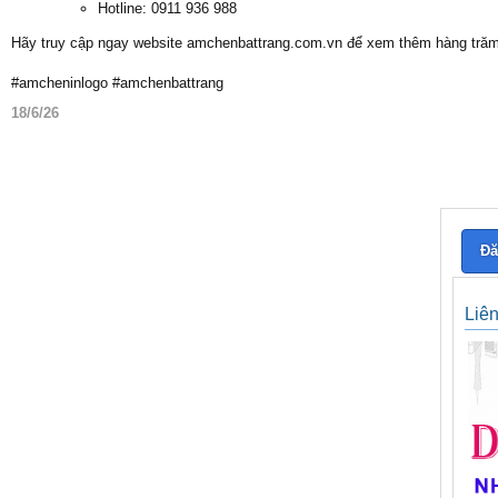
Hotline: 0911 936 988
Hãy truy cập ngay website amchenbattrang.com.vn để xem thêm hàng trăm
#amcheninlogo #amchenbattrang
18/6/26
Đă
Liê