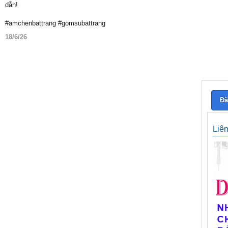
dẫn!
#amchenbattrang #gomsubattrang
18/6/26
Đă
Liê