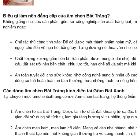
Điều gì làm nên đẳng cấp của ấm chén Bát Tràng?
Không giống như các sản phẩm gốm sứ công nghiệp sản xuất hàng loạt, mỗi
nghiêm ngặt:
Chế tác thủ công tinh xảo: Để có được một thành phẩm hoàn mỹ, các
nguội cho đến vẽ họa tiết bằng tay. Từng đường nét hoa văn như ho
Chất lượng xương gốm bền bỉ: Sản phẩm được nung ở dải nhiệt độ cự
cấu đất sét trở nên bền chặt, chịu lực tốt, hạn chế tối đa sứt mẻ k
An toàn tuyệt đối cho sức khỏe: Nhờ công nghệ nung ở nhiệt độ cao,
dùng có thể hoàn toàn an tâm thưởng thức những tách trà nóng hổ
Các dòng ấm chén Bát Tràng kinh điển tại Gốm Đất Xanh
Tại chuyên mục amchenbattrang.com.vn/am-chen-bat-trang, hệ thống Gốm 
Ấm chén tử sa Bát Tràng: Được làm từ chất đất khoáng tử sa đặc tr
gian dài sử dụng sẽ tích tụ, làm gia tăng hương vị tự nhiên, giúp 
Ấm chén men kem, men lam cổ điển: Mang vẻ đẹp nhẹ nhàng, nhã n
thanh thoát tạo nên một không gian thưởng trà vô cùng thanh tịnh, th