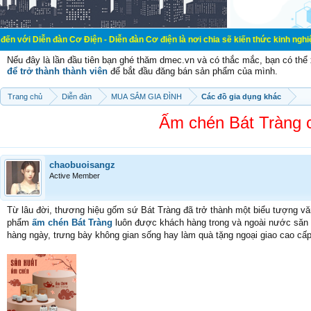
đàn Cơ Điện - Diễn đàn Cơ điện là nơi chia sẽ kiến thức kinh nghiệm trong lãnh
Nếu đây là lần đầu tiên bạn ghé thăm dmec.vn và có thắc mắc, bạn có th
để trở thành thành viên
để bắt đầu đăng bán sản phẩm của mình.
Trang chủ
Diễn đàn
MUA SẮM GIA ĐÌNH
Các đồ gia dụng khác
Ấm chén Bát Tràng 
chaobuoisangz
Active Member
Từ lâu đời, thương hiệu gốm sứ Bát Tràng đã trở thành một biểu tượng vă
phẩm
ấm chén Bát Tràng
luôn được khách hàng trong và ngoài nước săn đ
hàng ngày, trưng bày không gian sống hay làm quà tặng ngoại giao cao cấ