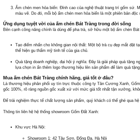
Ấm chén men hỏa biến: Đỉnh cao của nghệ thuật trang trí gốm sứ. M
màu vẽ. Do đó, mỗi bộ ấm chén men hỏa biến là một phiên bản độc nh
Ứng dụng tuyệt vời của ấm chén Bát Tràng trong đời sống
Bên cạnh công năng chính là dùng để pha trà, sở hữu một bộ ấm chén Bát Tr
Tạo điểm nhấn cho không gian nội thất: Một bộ trà cụ đẹp mắt đặt t
thể hiện gu thẩm mỹ tinh tế của gia chủ.
Quà tặng doanh nghiệp, đại hội ý nghĩa: Đây là giải pháp quà tặng n
lựa chọn in ấn thêm logo thương hiệu lên sản phẩm để làm quà tặng 
Mua ấm chén Bát Tràng chính hãng, giá tốt ở đâu?
Là thương hiệu phân phối uy tín trực thuộc công ty Tân Cương Xanh, G
gốc 100%, rõ ràng nguồn gốc xuất xứ với mức giá tốt nhất tận xưởng, khôn
Để trải nghiệm thực tế chất lượng sản phẩm, quý khách có thể ghé qua hệ
Thông tin liên hệ hệ thống showroom Gốm Đất Xanh:
Khu vực Hà Nội:
Showroom 1: 42 Tây Sơn, Đống Đa, Hà Nội