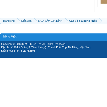
Trang chủ
Diễn đàn
MUA SẮM GIA ĐÌNH
Các đồ gia dụng khác
Tiếng Việt
Copyright © 2013 D.M.E.C Co.,Ltd, All Rights Reserved.
Địa chỉ: K190 Lê Duẩn, P. Tân chính, Q. Thanh Khê, Thp. Đà Nẵng, Việt Nam.
Điện thoại: (+84) 5113752506