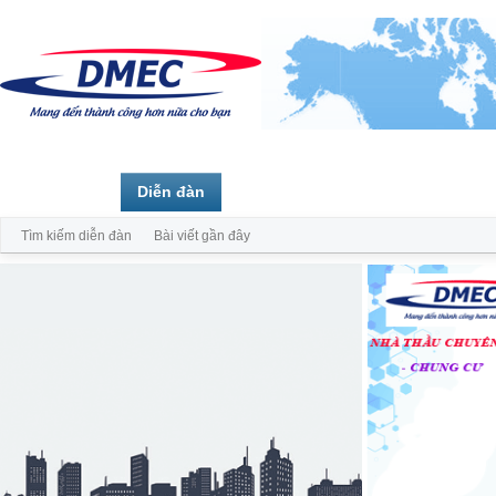
Trang chủ
Diễn đàn
Thành viên
Tìm kiếm diễn đàn
Bài viết gần đây