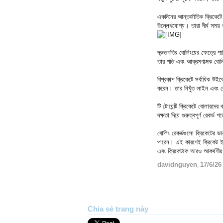
একদিনের আন্তর্জাতিক ক্রিকেটে
উল্লেখযোগ্য। তারা দীর্ঘ সময় 
দ্রুতগতির বোলিংয়ের ক্ষেত্রে
তার গতি এবং আক্রমণাত্মক বোলিং
বিশ্বকাপ ক্রিকেটে সর্বাধিক উইক
করেন। তার নিখুঁত লাইন এবং 
টি টোয়েন্টি ক্রিকেটে বোলার
দক্ষতা দিয়ে গুরুত্বপূর্ণ রেকর
বোলিং রেকর্ডগুলো ক্রিকেটের ভা
পারেন। এই কারণেই ক্রিকেট ইতি
এবং ক্রিকেটকে আরও আকর্ষণীয
davidnguyen
17/6/26
,
Chia sẻ trang này