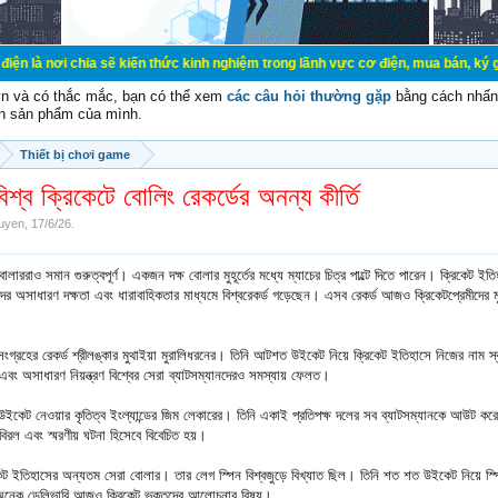
ia sẽ kiến thức kinh nghiệm trong lãnh vực cơ điện, mua bán, ký gửi, cho thuê 
vn và có thắc mắc, bạn có thể xem
các câu hỏi thường gặp
bằng cách nhấn 
n sản phẩm của mình.
Thiết bị chơi game
িশ্ব ক্রিকেটে বোলিং রেকর্ডের অনন্য কীর্তি
uyen
,
17/6/26
.
োলাররাও সমান গুরুত্বপূর্ণ। একজন দক্ষ বোলার মুহূর্তের মধ্যে ম্যাচের চিত্র পাল্টে দিতে পারেন। ক্রিকেট ই
র অসাধারণ দক্ষতা এবং ধারাবাহিকতার মাধ্যমে বিশ্বরেকর্ড গড়েছেন। এসব রেকর্ড আজও ক্রিকেটপ্রেমীদের 
সংগ্রহের রেকর্ড শ্রীলঙ্কার মুথাইয়া মুরালিধরনের। তিনি আটশত উইকেট নিয়ে ক্রিকেট ইতিহাসে নিজের নাম স্বর্
এবং অসাধারণ নিয়ন্ত্রণ বিশ্বের সেরা ব্যাটসম্যানদেরও সমস্যায় ফেলত।
 উইকেট নেওয়ার কৃতিত্ব ইংল্যান্ডের জিম লেকারের। তিনি একাই প্রতিপক্ষ দলের সব ব্যাটসম্যানকে আউট ক
িরল এবং স্মরণীয় ঘটনা হিসেবে বিবেচিত হয়।
্রিকেট ইতিহাসের অন্যতম সেরা বোলার। তার লেগ স্পিন বিশ্বজুড়ে বিখ্যাত ছিল। তিনি শত শত উইকেট নিয়ে স্প
 অনেক ডেলিভারি আজও ক্রিকেট ভক্তদের আলোচনার বিষয়।