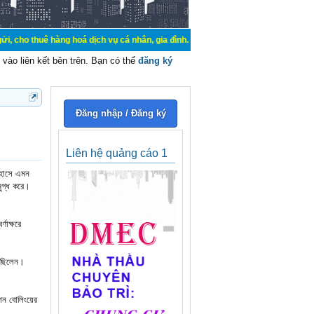
hàng hoá dịch vụ cá nhân, gia đình. Mua bán, ký gửi, cho thuê thiết bị hệ thố
vào liên kết bên trên. Bạn có thể
đăng ký
Đăng nhập / Đăng ký
Liên hệ quảng cáo 1
তিহাসে এমন
মুগ্ধ করে।
ণাক্ষরে
রেছিলেন।
িন বোলিংয়ের