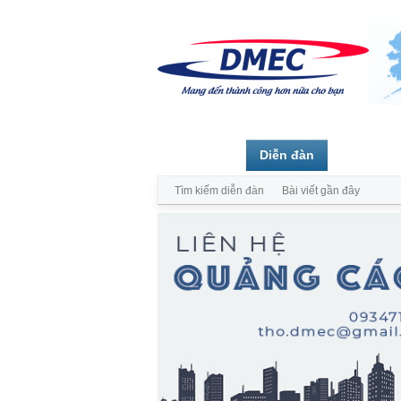
Trang chủ
Diễn đàn
Thành vi
Tìm kiếm diễn đàn
Bài viết gần đây