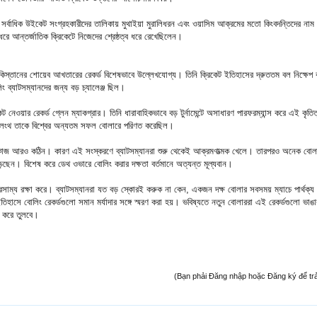
 সর্বাধিক উইকেট সংগ্রহকারীদের তালিকায় মুথাইয়া মুরালিধরন এবং ওয়াসিম আক্রমের মতো কিংবদন্তিদের নাম
ধরে আন্তর্জাতিক ক্রিকেটে নিজেদের শ্রেষ্ঠত্ব ধরে রেখেছিলেন।
 পাকিস্তানের শোয়েব আখতারের রেকর্ড বিশেষভাবে উল্লেখযোগ্য। তিনি ক্রিকেট ইতিহাসের দ্রুততম বল নিক্ষে
 ব্যাটসম্যানদের জন্য বড় চ্যালেঞ্জ ছিল।
েট নেওয়ার রেকর্ড গ্লেন ম্যাকগ্রার। তিনি ধারাবাহিকভাবে বড় টুর্নামেন্টে অসাধারণ পারফরম্যান্স করে এই কৃতিত
লেংথ তাকে বিশ্বের অন্যতম সফল বোলারে পরিণত করেছিল।
দের কাজ আরও কঠিন। কারণ এই সংস্করণে ব্যাটসম্যানরা শুরু থেকেই আক্রমণাত্মক খেলে। তারপরও অনেক বোল
্ড গড়েছেন। বিশেষ করে ডেথ ওভারে বোলিং করার দক্ষতা বর্তমানে অত্যন্ত মূল্যবান।
রসাম্য রক্ষা করে। ব্যাটসম্যানরা যত বড় স্কোরই করুক না কেন, একজন দক্ষ বোলার সবসময় ম্যাচে পার্থক্য 
হাসে বোলিং রেকর্ডগুলো সমান মর্যাদার সঙ্গে স্মরণ করা হয়। ভবিষ্যতে নতুন বোলাররা এই রেকর্ডগুলো ভাঙার
় করে তুলবে।
(Bạn phải Đăng nhập hoặc Đăng ký để trả l