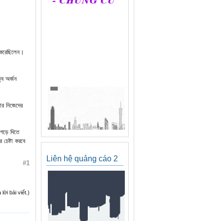
প করেছিলেন।
্ব অর্জন
ার নিজেদের
গড়ে দিতে
 চেষ্টা করবে
Liên hệ quảng cáo 2
#1
ời bài viết.)