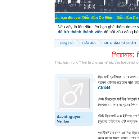
Chào mừng các bạn đến với Diễn đàn Cơ Điện - Diễn đàn Cơ điện là nơi ch
Nếu đây là lần đầu tiên bạn ghé thăm dmec.
để trở thành thành viên
để bắt đầu đăng bá
Trang chủ
Diễn đàn
MUA SẮM CÁ NHÂN
শিরোনাম: ব
Thảo luận trong '
Thiết bị chơi game
' bắt đầu bởi
davidng
ক্রিকেটে ব্যাটসম্যানদের মতো ব
অনেক বোলার রয়েছেন যারা তাদে
CK444
টেস্ট ক্রিকেটে সর্বাধিক উইকেট 
লিখেছেন। তার রহস্যময় স্পিন 
টেস্ট ক্রিকেটে এক ইনিংসে দশ
davidnguyen
ক্রিকেট ইতিহাসে এটি অন্যতম ব
Member
অস্ট্রেলিয়ার শেন ওয়ার্নও ক
নতুন যুগের সূচনা করেন। তার