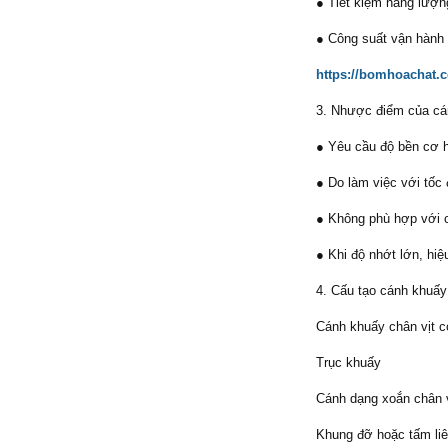
● Tiết kiệm năng lượn
● Công suất vận hành 
https://bomhoachat.c
3. Nhược điểm của cá
● Yêu cầu độ bền cơ 
● Do làm việc với tốc
● Không phù hợp với c
● Khi độ nhớt lớn, hi
4. Cấu tạo cánh khuấy
Cánh khuấy chân vịt c
Trục khuấy
Cánh dạng xoắn chân v
Khung đỡ hoặc tấm liê