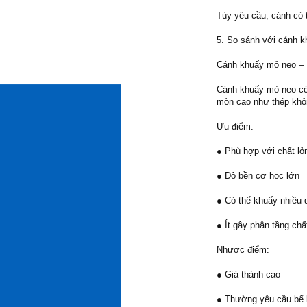
Tùy yêu cầu, cánh có 
5. So sánh với cánh 
Cánh khuấy mỏ neo – 
Cánh khuấy mỏ neo có 
mòn cao như thép khô
Ưu điểm:
● Phù hợp với chất lỏ
● Độ bền cơ học lớn
● Có thể khuấy nhiều 
● Ít gây phân tầng chấ
Nhược điểm:
● Giá thành cao
● Thường yêu cầu bể k