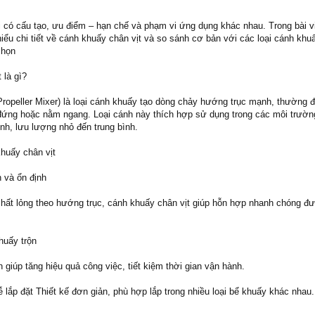
i có cấu tạo, ưu điểm – hạn chế và phạm vi ứng dụng khác nhau. Trong bài vi
iểu chi tiết về cánh khuấy chân vịt và so sánh cơ bản với các loại cánh khu
chọn
 là gì?
Propeller Mixer) là loại cánh khuấy tạo dòng chảy hướng trục mạnh, thường 
 đứng hoặc nằm ngang. Loại cánh này thích hợp sử dụng trong các môi trườn
ình, lưu lượng nhỏ đến trung bình.
huấy chân vịt
 và ổn định
hất lỏng theo hướng trục, cánh khuấy chân vịt giúp hỗn hợp nhanh chóng đ
huấy trộn
giúp tăng hiệu quả công việc, tiết kiệm thời gian vận hành.
 lắp đặt Thiết kế đơn giản, phù hợp lắp trong nhiều loại bể khuấy khác nhau.