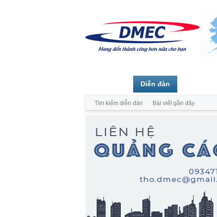
Trang chủ
Diễn đàn
Thành vi
Tìm kiếm diễn đàn
Bài viết gần đây