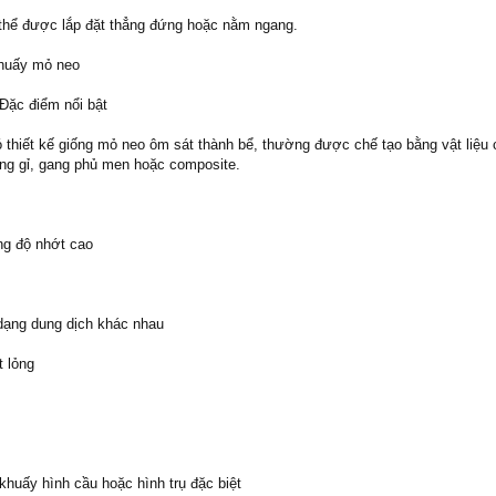
thể được lắp đặt thẳng đứng hoặc nằm ngang.
khuấy mỏ neo
Đặc điểm nổi bật
thiết kế giống mỏ neo ôm sát thành bể, thường được chế tạo bằng vật liệu 
ng gỉ, gang phủ men hoặc composite.
ng độ nhớt cao
dạng dung dịch khác nhau
t lỏng
huấy hình cầu hoặc hình trụ đặc biệt