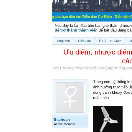
Chào mừng các bạn đến với Diễn đàn Cơ Điện - Diễn đàn Cơ điện là nơi 
Nếu đây là lần đầu tiên bạn ghé thăm dmec.
để trở thành thành viên
để bắt đầu đăng bá
Trang chủ
Diễn đàn
ÔTÔ - XE MÁY
M
Ưu điểm, nhược điểm 
các
Thảo luận trong '
Máy móc thiết bị trong ngành công ngh
Trong các hệ thống khu
ảnh hưởng trực tiếp đ
dòng cánh khuấy được
mái chèo.
thaihoan
Active Member