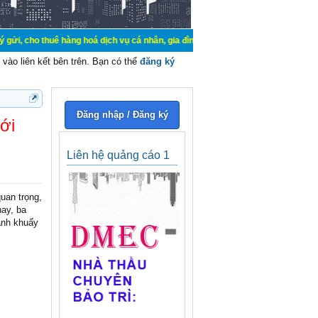
ê hàng hoá dịch vụ cá nhân, gia đình. Mua bán, ký gửi, cho thuê thiết bị hệ t
vào liên kết bên trên. Bạn có thể
đăng ký
Đăng nhập / Đăng ký
ới
Liên hệ quảng cáo 1
uan trọng,
nay, ba
ánh khuấy