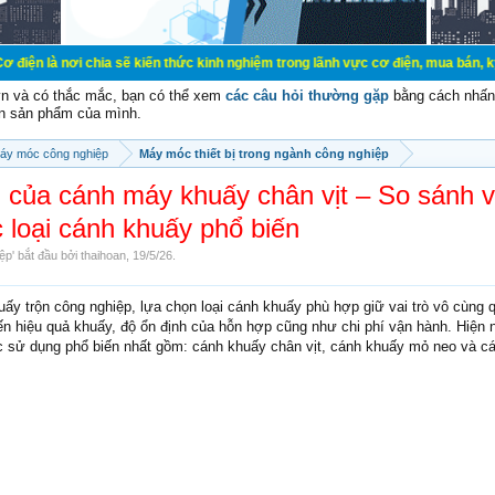
chia sẽ kiến thức kinh nghiệm trong lãnh vực cơ điện, mua bán, ký gửi, cho thu
vn và có thắc mắc, bạn có thể xem
các câu hỏi thường gặp
bằng cách nhấn 
n sản phẩm của mình.
áy móc công nghiệp
Máy móc thiết bị trong ngành công nghiệp
của cánh máy khuấy chân vịt – So sánh v
 loại cánh khuấy phổ biến
iệp
' bắt đầu bởi
thaihoan
,
19/5/26
.
ấy trộn công nghiệp, lựa chọn loại cánh khuấy phù hợp giữ vai trò vô cùng q
ến hiệu quả khuấy, độ ổn định của hỗn hợp cũng như chi phí vận hành. Hiện 
 sử dụng phổ biến nhất gồm: cánh khuấy chân vịt, cánh khuấy mỏ neo và c