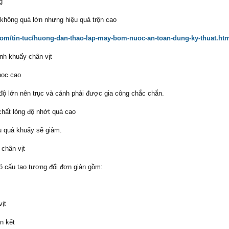
g
không quá lớn nhưng hiệu quả trộn cao
om/tin-tuc/huong-dan-thao-lap-may-bom-nuoc-an-toan-dung-ky-thuat.ht
nh khuấy chân vịt
học cao
 độ lớn nên trục và cánh phải được gia công chắc chắn.
hất lỏng độ nhớt quá cao
ệu quả khuấy sẽ giảm.
 chân vịt
ó cấu tạo tương đối đơn giản gồm:
ịt
n kết