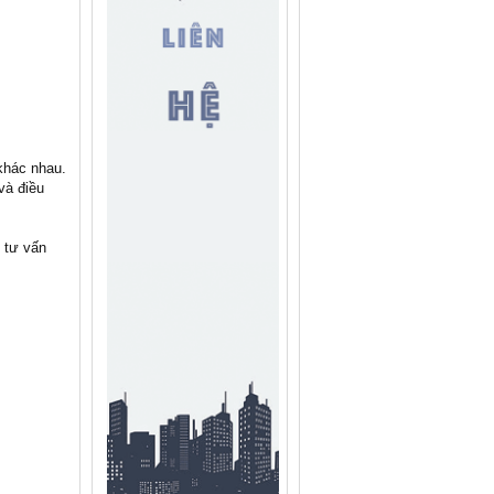
khác nhau.
và điều
 tư vấn