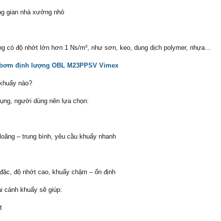
ông gian nhà xưởng nhỏ
ng có độ nhớt lớn hơn 1 Ns/m², như sơn, keo, dung dịch polymer, nhựa…
bơm định lượng OBL M23PPSV Vimex
 khuấy nào?
ụng, người dùng nên lựa chọn:
oãng – trung bình, yêu cầu khuấy nhanh
đặc, độ nhớt cao, khuấy chậm – ổn định
i cánh khuấy sẽ giúp:
t