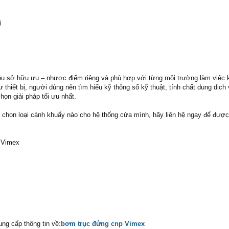
ị
ều sở hữu ưu – nhược điểm riêng và phù hợp với từng môi trường làm việc 
ư thiết bị, người dùng nên tìm hiểu kỹ thông số kỹ thuật, tính chất dung dịch 
họn giải pháp tối ưu nhất.
 chọn loại cánh khuấy nào cho hệ thống cửa mình, hãy liên hệ ngay để được
– Vimex
ng cấp thông tin về:
bơm trục đứng cnp Vimex