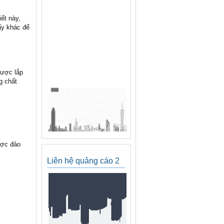
ết này,
ấy khác để
được lắp
g chất
ược đảo
Liên hệ quảng cáo 2