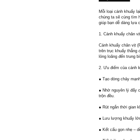
Mỗi loại cánh khuấy lạ
chúng ta sẽ cùng tìm h
giúp bạn dễ dàng lựa 
1. Cánh khuấy chân vịt
Cánh khuấy chân vịt (
trên trục khuấy thẳng
lỏng loãng đến trung b
2. Ưu điểm của cánh k
● Tạo dòng chảy mạnh
● Nhờ nguyên lý đẩy c
trộn đều.
● Rút ngắn thời gian k
● Lưu lượng khuấy lớn 
● Kết cấu gọn nhẹ – dễ