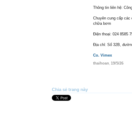
Thông tin liên hệ: C
Chuyên cung cấp các d
chữa bơm
Điện thoại: 024 8585 7
Địa chỉ: Số 32B, đườ
Co. Vimex
thaihoan
19/5/26
,
Chia sẻ trang này