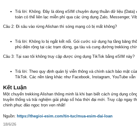
Trả lời: Không. Đây là dòng eSIM chuyên dụng thuần dữ liệu (Data) 
toàn có thể liên lạc miễn phí qua các ứng dụng Zalo, Messenger, Vi
Câu 2: Đi sâu vào rừng Alishan thì sóng mạng có bị mất không?
Trả lời: Không lo bị ngắt kết nối. Gói cước sử dụng hạ tầng băng 
phủ diện rộng tại các trạm dừng, ga tàu và cung đường trekking chí
Câu 3: Tại sao tôi không truy cập được ứng dụng TikTok bằng eSIM này?
Trả lời: Theo quy định quản lý viễn thông và chính sách bảo mật củ
TikTok. Các nền tảng khác như Facebook, Instagram, YouTube vẫn
Kết Luận
Một chuyến trekking Alishan thông minh là khi bạn biết cách ứng dụng công
truyền thống và trải nghiệm giải pháp số hóa thời đại mới. Truy cập ngay
chinh phục đảo ngọc trọn vẹn nhất!
Nguồn:
https://thegioi-esim.com/tin-tuc/mua-esim-dai-loan
18/6/26