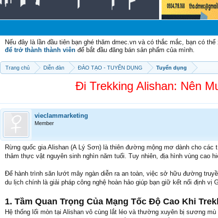
C
Nếu đây là lần đầu tiên bạn ghé thăm dmec.vn và có thắc mắc, bạn có th
để trở thành thành viên
để bắt đầu đăng bán sản phẩm của mình.
Trang chủ
Diễn đàn
ĐÀO TẠO - TUYỂN DỤNG
Tuyển dụng
Đi Trekking Alishan: Nên 
vieclammarketing
Member
Rừng quốc gia Alishan (A Lý Sơn) là thiên đường mộng mơ dành cho các t
thảm thực vật nguyên sinh nghìn năm tuổi. Tuy nhiên, địa hình vùng cao h
Để hành trình săn lướt mây ngàn diễn ra an toàn, việc sở hữu đường truy
du lịch chính là giải pháp công nghệ hoàn hảo giúp bạn giữ kết nối định vị
1. Tầm Quan Trọng Của Mạng Tốc Độ Cao Khi Trek
Hệ thống lối mòn tại Alishan vô cùng lắt léo và thường xuyên bị sương mù