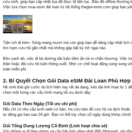
cứu sinh, giúp bạn cập nhật tọa độ thực tế liên tục. Bản đồ offline thường
Việc lựa chọn mua esim đài loan từ hệ thống thegioi-esim.com giúp bạn 
Tiện ích đi kèm: Sóng mạng mượt mà còn giúp bạn dễ dàng cập nhật lịch c
tìm trạm cứu hộ gần nhất mà không gặp bất kỳ trở ngại nào.
Bên cạnh đó, việc đi bộ đường dài luôn tiềm ẩn rủi ro chấn thương. Việc t
thân hoặc đội cứu hộ luôn thông suốt. Nhờ cơ chế hoạt động song song 
toàn miễn phí.
2. Bí Quyết Chọn Gói Data eSIM Đài Loan Phù Hợp 
Hệ sinh thái gói cước du lịch hiện nay rất đa dạng, kéo dài linh hoạt từ 1 
chọn một trong các cấu hình mạng tối ưu dưới đây:
Gói Data Theo Ngày (Tối ưu chi phí)
Nếu chỉ có nhu cầu lướt web cơ bản, tra cứu bản đồ cứu hộ và dịch thuật
tự động gia hạn sau 24 giờ. Bạn có thể tùy chọn số ngày dùng khớp chính x
Gói Tổng Dung Lượng Cố Định (Linh hoạt chia sẻ)
Với những ai đi theo nhóm và cần bật tính năng phát Wifi (Hotspot), gói t