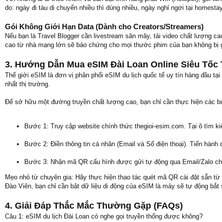
do: ngày đi tàu di chuyển nhiều thì dùng nhiều, ngày nghỉ ngơi tại homesta
Gói Không Giới Hạn Data (Dành cho Creators/Streamers)
Nếu bạn là Travel Blogger cần livestream săn mây, tải video chất lượng cao
cao từ nhà mạng lớn sẽ bảo chứng cho mọi thước phim của bạn không bị gi
3. Hướng Dẫn Mua eSIM Đài Loan Online Siêu Tốc 
Thế giới eSIM là đơn vị phân phối eSIM du lịch quốc tế uy tín hàng đầu tạ
nhất thị trường.
Để sở hữu một đường truyền chất lượng cao, bạn chỉ cần thực hiện các b
Bước 1: Truy cập website chính thức thegioi-esim.com. Tại ô tìm ki
Bước 2: Điền thông tin cá nhân (Email và Số điện thoại). Tiến hàn
Bước 3: Nhận mã QR cấu hình được gửi tự động qua Email/Zalo chỉ
Mẹo nhỏ từ chuyên gia: Hãy thực hiện thao tác quét mã QR cài đặt sẵn từ 
Đào Viên, bạn chỉ cần bật dữ liệu di động của eSIM là máy sẽ tự động bắt
4. Giải Đáp Thắc Mắc Thường Gặp (FAQs)
Câu 1: eSIM du lịch Đài Loan có nghe gọi truyền thống được không?