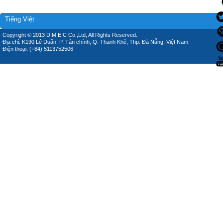
Tiếng Việt
Copyright © 2013 D.M.E.C Co.,Ltd, All Rights Reserved.
Địa chỉ: K190 Lê Duẩn, P. Tân chính, Q. Thanh Khê, Thp. Đà Nẵng, Việt Nam.
Điện thoại: (+84) 5113752506