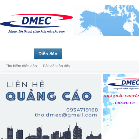
Trang chủ
Diễn đàn
Thành viên
Tìm kiếm diễn đàn
Bài viết gần đây