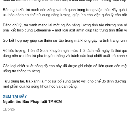
Bên cạnh đó, trà xanh còn đóng vai trò quan trọng trong việc thúc đẩy quá trì
ưu hóa cách cơ thể sử dụng năng lượng, giúp ích cho việc quản lý cân nặn
Đáng chú ý, trà xanh mang lại một nguồn năng lượng tỉnh táo nhưng nhẹ 
phải kết hợp cùng L-theanine – một loại axit amin giúp tập trung tinh thần v
Sự kết hợp này giúp cải thiện sự tập trung mà không gây ra tình trạng ru
Về liều lượng, Tiến sĩ Sethi khuyến nghị mức 1–3 tách mỗi ngày là thói q
dùng nên ưu tiên trà pha truyền thống và tránh các loại chiết xuất trà x
Các loại chiết xuất nồng độ cao này đã được ghi nhận có liên quan đến mộ
uống trà thông thường.
Tựu trung lại, trà xanh là một sự bổ sung tuyệt vời cho chế độ dinh dưỡng 
một phần của lối sống khoa học và cân bằng.
XEM TẠI ĐÂY
Nguồn tin: Báo Pháp luật TP.HCM
11/5/26