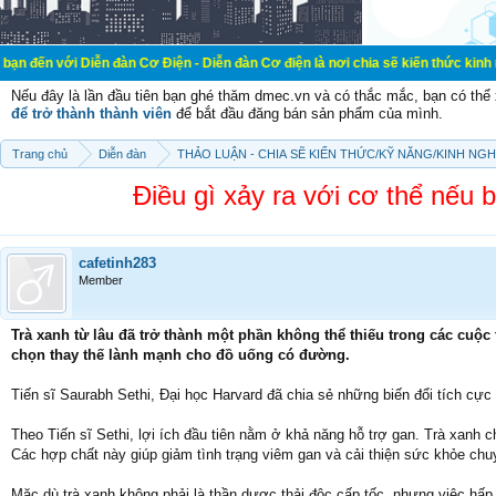
iễn đàn Cơ Điện - Diễn đàn Cơ điện là nơi chia sẽ kiến thức kinh nghiệm trong
Nếu đây là lần đầu tiên bạn ghé thăm dmec.vn và có thắc mắc, bạn có th
để trở thành thành viên
để bắt đầu đăng bán sản phẩm của mình.
Trang chủ
Diễn đàn
THẢO LUẬN - CHIA SẼ KIẾN THỨC/KỸ NĂNG/KINH NG
Điều gì xảy ra với cơ thể nếu b
cafetinh283
Member
Trà xanh từ lâu đã trở thành một phần không thể thiếu trong các cuộc 
chọn thay thế lành mạnh cho đồ uống có đường.
Tiến sĩ Saurabh Sethi, Đại học Harvard đã chia sẻ những biến đổi tích cực 
Theo Tiến sĩ Sethi, lợi ích đầu tiên nằm ở khả năng hỗ trợ gan. Trà xanh 
Các hợp chất này giúp giảm tình trạng viêm gan và cải thiện sức khỏe chu
Mặc dù trà xanh không phải là thần dược thải độc cấp tốc, nhưng việc hấ