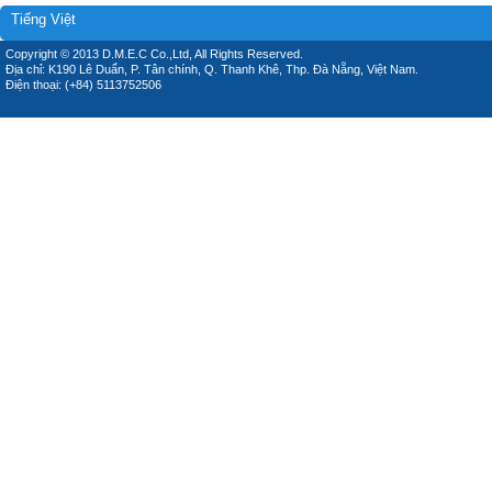
Tiếng Việt
Copyright © 2013 D.M.E.C Co.,Ltd, All Rights Reserved.
Địa chỉ: K190 Lê Duẩn, P. Tân chính, Q. Thanh Khê, Thp. Đà Nẵng, Việt Nam.
Điện thoại: (+84) 5113752506