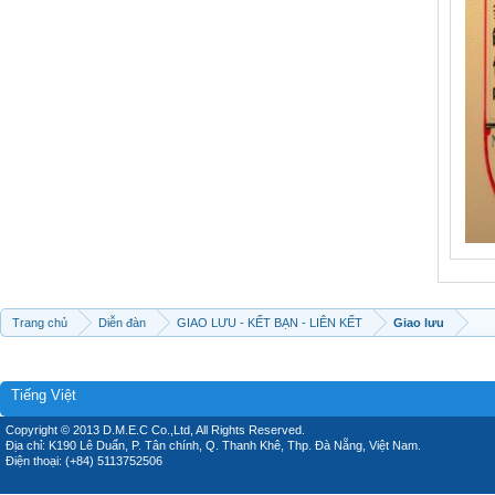
Trang chủ
Diễn đàn
GIAO LƯU - KẾT BẠN - LIÊN KẾT
Giao lưu
Tiếng Việt
Copyright © 2013 D.M.E.C Co.,Ltd, All Rights Reserved.
Địa chỉ: K190 Lê Duẩn, P. Tân chính, Q. Thanh Khê, Thp. Đà Nẵng, Việt Nam.
Điện thoại: (+84) 5113752506