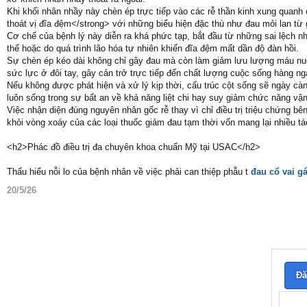
Khi khối nhân nhầy này chèn ép trực tiếp vào các rễ thần kinh xung quanh
thoát vị đĩa đệm</strong> với những biểu hiện đặc thù như đau mỏi lan từ 
Cơ chế của bệnh lý này diễn ra khá phức tạp, bắt đầu từ những sai lệch n
thế hoặc do quá trình lão hóa tự nhiên khiến đĩa đệm mất dần độ đàn hồi.
Sự chèn ép kéo dài không chỉ gây đau mà còn làm giảm lưu lượng máu nu
sức lực ở đôi tay, gây cản trở trực tiếp đến chất lượng cuộc sống hàng ng
Nếu không được phát hiện và xử lý kịp thời, cấu trúc cột sống sẽ ngày c
luôn sống trong sự bất an về khả năng liệt chi hay suy giảm chức năng vận
Việc nhận diện đúng nguyên nhân gốc rễ thay vì chỉ điều trị triệu chứng bê
khỏi vòng xoáy của các loại thuốc giảm đau tạm thời vốn mang lại nhiều t
<h2>Phác đồ điều trị đa chuyên khoa chuẩn Mỹ tại USAC</h2>
Thấu hiểu nỗi lo của bệnh nhân về việc phải can thiệp phẫu t
đau cổ vai gá
20/5/26
Đă