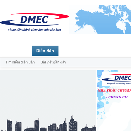
Trang chủ
Diễn đàn
Thành viên
Tìm kiếm diễn đàn
Bài viết gần đây