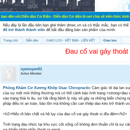
iễn đàn Cơ Điện - Diễn đàn Cơ điện là nơi chia sẽ kiến thức kinh nghiệm trong
Nếu đây là lần đầu tiên bạn ghé thăm dmec.vn và có thắc mắc, bạn có th
để trở thành thành viên
để bắt đầu đăng bán sản phẩm của mình.
Trang chủ
Diễn đàn
GIAO LƯU - KẾT BẠN - LIÊN KẾT
Giao lưu
Đau cổ vai gáy thoát
uyenuyen01
Active Member
Phòng Khám Cơ Xương Khớp Usac Chiropractic
Cảm giác tê dại lan xu
của sự mệt mỏi thông thường mà có thể cảnh báo tình trạng <strong>đau c
vào trạng thái lo âu, sợ hãi rằng bệnh lý này sẽ gây ra những biến chứng
pháp điều trị an toàn, bảo tồn mà không cần can thiệp dao kéo trở thành ưu 
<h2>Hiểu rõ bản chất và hệ lụy của đau cổ vai gáy thoát vị đĩa đệm</h2>
Tình trạng đau nhức tại khu vực cột sống cổ không đơn thuần chỉ là sự c
xơ khiến nhân nhầy thoát ra ngoài.