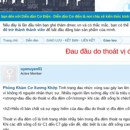
Diễn đàn Cơ Điện - Diễn đàn Cơ điện là nơi chia sẽ kiến thức kinh nghiệm trong
Nếu đây là lần đầu tiên bạn ghé thăm dmec.vn và có thắc mắc, bạn có th
để trở thành thành viên
để bắt đầu đăng bán sản phẩm của mình.
Trang chủ
Diễn đàn
GIAO LƯU - KẾT BẠN - LIÊN KẾT
Giao lưu
Đau đầu do thoát vị 
uyenuyen01
Active Member
Phòng Khám Cơ Xương Khớp
Tình trạng đau nhức vùng sau gáy lan lên 
vì không rõ nguyên nhân thực sự. Nhiều người lầm tưởng đây chỉ là triệu 
<strong>đau đầu do thoát vị đĩa đệm cổ</strong> khi các đốt sống bị chệ
<h2>Hiểu rõ bản chất và sự nguy hiểm của đau đầu do thoát vị đĩa đệm c
Thoát vị đĩa đệm cổ là tình trạng nhân nhầy bên trong đĩa đệm thoát ra ngoà
Khi các đốt sống cổ từ C1 đến C7 gặp vấn đề, đặc biệt là các đốt sống cao
não.