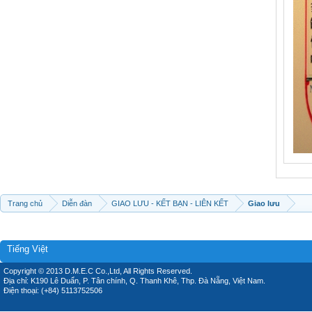
Trang chủ
Diễn đàn
GIAO LƯU - KẾT BẠN - LIÊN KẾT
Giao lưu
Tiếng Việt
Copyright © 2013 D.M.E.C Co.,Ltd, All Rights Reserved.
Địa chỉ: K190 Lê Duẩn, P. Tân chính, Q. Thanh Khê, Thp. Đà Nẵng, Việt Nam.
Điện thoại: (+84) 5113752506