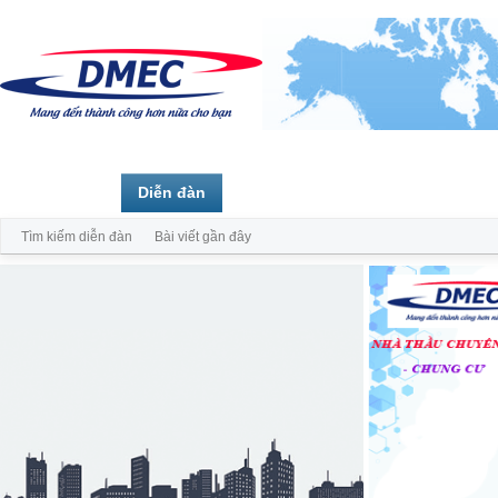
Trang chủ
Diễn đàn
Thành viên
Tìm kiếm diễn đàn
Bài viết gần đây