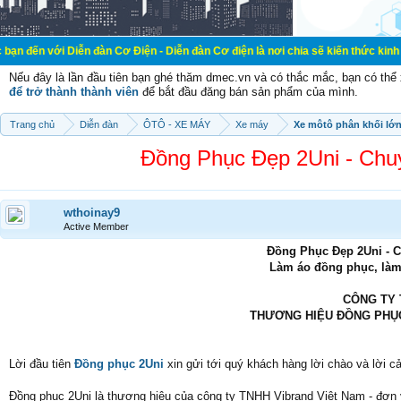
Diễn đàn Cơ Điện - Diễn đàn Cơ điện là nơi chia sẽ kiến thức kinh nghiệm trong
Nếu đây là lần đầu tiên bạn ghé thăm dmec.vn và có thắc mắc, bạn có th
để trở thành thành viên
để bắt đầu đăng bán sản phẩm của mình.
Trang chủ
Diễn đàn
ÔTÔ - XE MÁY
Xe máy
Xe môtô phân khối lớ
Đồng Phục Đẹp 2Uni - Chu
wthoinay9
Active Member
Đồng Phục Đẹp 2Uni - 
Làm áo đồng phục, làm
CÔNG TY 
THƯƠNG HIỆU ĐỒNG PHỤC
Lời đầu tiên
Đồng phục 2Uni
xin gửi tới quý khách hàng lời chào và lời c
Đồng phục 2Uni là thương hiệu của công ty TNHH Vibrand Việt Nam - đơn 