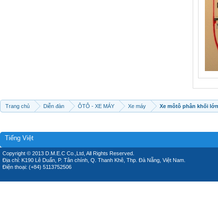
Trang chủ
Diễn đàn
ÔTÔ - XE MÁY
Xe máy
Xe môtô phân khối lớ
Tiếng Việt
Copyright © 2013 D.M.E.C Co.,Ltd, All Rights Reserved.
Địa chỉ: K190 Lê Duẩn, P. Tân chính, Q. Thanh Khê, Thp. Đà Nẵng, Việt Nam.
Điện thoại: (+84) 5113752506