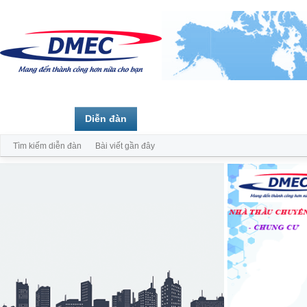
Trang chủ
Diễn đàn
Thành viên
Tìm kiếm diễn đàn
Bài viết gần đây