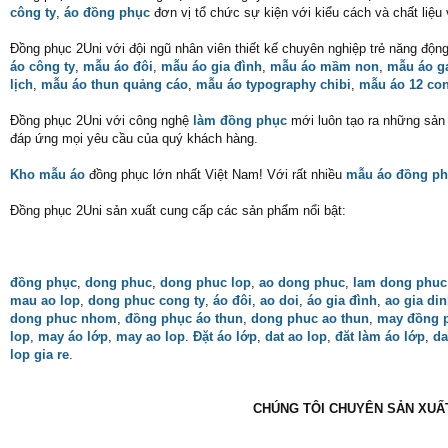
công ty
,
áo đồng phục
đơn vị tổ chức sự kiện với kiểu cách và chất liệu
Đồng phục 2Uni với đội ngũ nhân viên thiết kế chuyên nghiệp trẻ năng độn
áo công ty
,
mẫu áo đôi
,
mẫu áo gia đình
,
mẫu áo mầm non
,
mẫu áo 
lịch
,
mẫu áo thun quảng cáo
,
mẫu áo typography chibi
,
mẫu áo 12 con
Đồng phục 2Uni với công nghệ
làm đồng phục
mới luôn tạo ra những sản p
đáp ứng mọi yêu cầu của quý khách hàng.
Kho mẫu áo
đồng phục lớn nhất Việt Nam! Với rất nhiều
mẫu áo đồng ph
Đồng phục 2Uni sản xuất cung cấp các sản phẩm nổi bật:
đồng phục
,
dong phuc
,
dong phuc lop
,
ao dong phuc
,
lam dong phuc
mau ao lop
,
dong phuc cong ty
,
áo đôi
,
ao doi
,
áo gia đình
,
ao gia di
dong phuc nhom
,
đồng phục áo thun
,
dong phuc ao thun
,
may đồng 
lop
,
may áo lớp
,
may ao lop
.
Đặt áo lớp
,
dat ao lop
,
đăt làm áo lớp
,
da
lop gia re
.
CHÚNG TÔI CHUYÊN SẢN XUẤT 