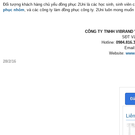
Đối tượng khách hàng chủ yếu đồng phục 2Uni là các học sinh, sinh viên 
phục nhóm
, và các công ty làm đồng phục công ty. 2Uni luôn mong muố
CÔNG TY TNHH VIBRAND V
SĐT Vă
Hotline:
0984.816.3
Email
Website:
www.
28/2/16
Đă
Liê