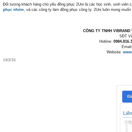
Đối tượng khách hàng chủ yếu đồng phục 2Uni là các học sinh, sinh viên 
phục nhóm
, và các công ty làm đồng phục công ty. 2Uni luôn mong muố
CÔNG TY TNHH VIBRAND V
SĐT Vă
Hotline:
0984.816.3
Email
Website:
www.
14/2/16
Đă
Liê