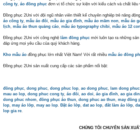
công ty
,
áo đồng phục
đơn vị tổ chức sự kiện với kiểu cách và chất liệu
Đồng phục 2Uni với đội ngũ nhân viên thiết kế chuyên nghiệp trẻ năng độn
áo công ty
,
mẫu áo đôi
,
mẫu áo gia đình
,
mẫu áo mầm non
,
mẫu áo 
lịch
,
mẫu áo thun quảng cáo
,
mẫu áo typography chibi
,
mẫu áo 12 con
Đồng phục 2Uni với công nghệ
làm đồng phục
mới luôn tạo ra những sản p
đáp ứng mọi yêu cầu của quý khách hàng.
Kho mẫu áo
đồng phục lớn nhất Việt Nam! Với rất nhiều
mẫu áo đồng ph
Đồng phục 2Uni sản xuất cung cấp các sản phẩm nổi bật:
đồng phục
,
dong phuc
,
dong phuc lop
,
ao dong phuc
,
lam dong phuc
mau ao lop
,
dong phuc cong ty
,
áo đôi
,
ao doi
,
áo gia đình
,
ao gia di
dong phuc nhom
,
đồng phục áo thun
,
dong phuc ao thun
,
may đồng 
lop
,
may áo lớp
,
may ao lop
.
Đặt áo lớp
,
dat ao lop
,
đăt làm áo lớp
,
da
lop gia re
.
CHÚNG TÔI CHUYÊN SẢN XUẤT 