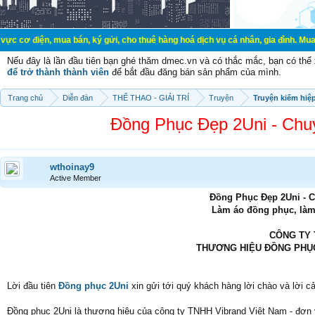
 mua bán, ký gửi, cho thuê hàng hoá dịch vụ cá nhân, gia đình. Mua bán, ký gử
Nếu đây là lần đầu tiên bạn ghé thăm dmec.vn và có thắc mắc, bạn có th
để trở thành thành viên
để bắt đầu đăng bán sản phẩm của mình.
Trang chủ
Diễn đàn
THỂ THAO - GIẢI TRÍ
Truyện
Truyện kiếm hiệ
Đồng Phục Đẹp 2Uni - Chu
wthoinay9
Active Member
Đồng Phục Đẹp 2Uni - 
Làm áo đồng phục, làm
CÔNG TY 
THƯƠNG HIỆU ĐỒNG PHỤC
Lời đầu tiên
Đồng phục 2Uni
xin gửi tới quý khách hàng lời chào và lời c
Đồng phục 2Uni là thương hiệu của công ty TNHH Vibrand Việt Nam - đơn 