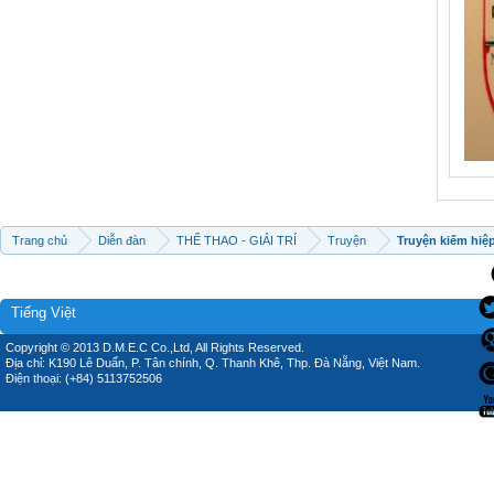
Trang chủ
Diễn đàn
THỂ THAO - GIẢI TRÍ
Truyện
Truyện kiếm hiệ
Tiếng Việt
Copyright © 2013 D.M.E.C Co.,Ltd, All Rights Reserved.
Địa chỉ: K190 Lê Duẩn, P. Tân chính, Q. Thanh Khê, Thp. Đà Nẵng, Việt Nam.
Điện thoại: (+84) 5113752506