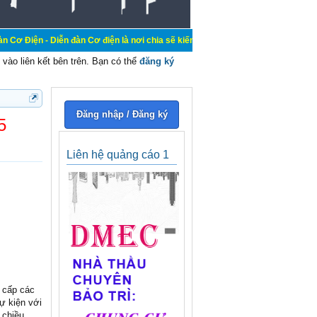
ễn đàn Cơ điện là nơi chia sẽ kiến thức kinh nghiệm trong lãnh vực cơ điện, m
vào liên kết bên trên. Bạn có thể
đăng ký
Đăng nhập / Đăng ký
5
Liên hệ quảng cáo 1
 cấp các
ự kiện với
n chiều…