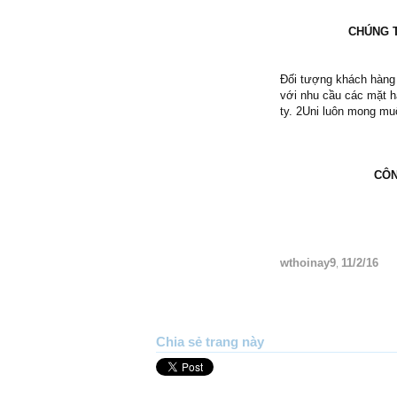
CHÚNG T
Đối tượng khách hàng 
với nhu cầu các mặt 
ty. 2Uni luôn mong m
CÔN
wthoinay9
11/2/16
,
Chia sẻ trang này