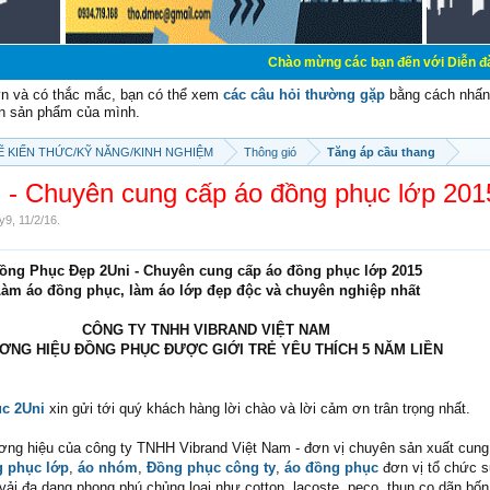
Chào mừng các bạn đến với Diễn đàn Cơ Điện - Di
vn và có thắc mắc, bạn có thể xem
các câu hỏi thường gặp
bằng cách nhấn 
n sản phẩm của mình.
SẼ KIẾN THỨC/KỸ NĂNG/KINH NGHIỆM
Thông gió
Tăng áp cầu thang
 - Chuyên cung cấp áo đồng phục lớp 201
ay9
,
11/2/16
.
ồng Phục Đẹp 2Uni - Chuyên cung cấp áo đồng phục lớp 2015
àm áo đồng phục, làm áo lớp đẹp độc và chuyên nghiệp nhất
CÔNG TY TNHH VIBRAND VIỆT NAM
ƠNG HIỆU ĐỒNG PHỤC ĐƯỢC GIỚI TRẺ YÊU THÍCH 5 NĂM LIỀN
ục 2Uni
xin gửi tới quý khách hàng lời chào và lời cảm ơn trân trọng nhất.
ơng hiệu của công ty TNHH Vibrand Việt Nam - đơn vị chuyên sản xuất cung
 phục lớp
,
áo nhóm
,
Đồng phục công ty
,
áo đồng phục
đơn vị tổ chức s
 vải đa dạng phong phú chủng loại như cotton, lacoste, peco, thun co dãn bố