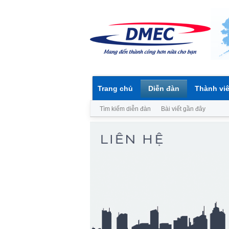
Trang chủ
Diễn đàn
Thành vi
Tìm kiếm diễn đàn
Bài viết gần đây