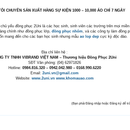
ÔI CHUYÊN SẢN XUẤT HÀNG SỰ KIỆN 1000 – 10,000 ÁO CHỈ 7 NGÀY
chủ yếu đồng phục 2Uni là các học sinh, sinh viên các trường trên mọi miền
hàng chính như đồng phục lớp,
đồng phục nhóm
, và các công ty làm đồng 
uốn mang đến cho các bạn học sinh nhưng mẫu
ao lop dep
cực kỳ độc đáo.
Địa chỉ liên hệ :​
G TY TNHH VIBRAND VIỆT NAM – Thương hiệu Đồng Phục 2Uni
SĐT Văn phòng: (04) 62971826​
Hotline:
0984.816.320 – 0942.042.980 – 0168.990.6220
Email:
2uni.vn@gmail.com
Website:
www.2uni.vn
www.khomauao.com
(Bạn phải Đăng nhập hoặc Đăng ký để trả l