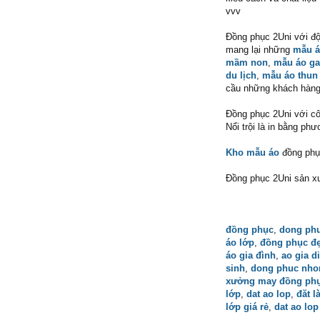
vvv
Đồng phục 2Uni với đội
mang lại những
mẫu á
mầm non
,
mẫu áo g
du lịch
,
mẫu áo thun
cầu những khách hàng 
Đồng phục 2Uni với c
Nổi trội là in bằng ph
Kho mẫu áo
đồng phục
Đồng phục 2Uni sản xu
đồng phục
,
dong ph
áo lớp
,
đồng phục đ
áo gia đình
,
ao gia d
sinh
,
dong phuc nh
xưởng may đồng ph
lớp
,
dat ao lop
,
đăt l
lớp giá rẻ
,
dat ao lop