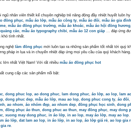
 ngũ nhân viên thiết kế chuyên nghiệp trẻ năng động đầy nhiệt huyết luôn h
o đồng phục
,
mẫu áo lớp
,
mẫu áo công ty
,
mẫu áo đôi
,
mẫu áo gia đìn
ame
,
mẫu áo đồng phục trường
,
mẫu áo khoác
,
mẫu áo hội đồng hương
 quảng cáo
,
mẫu áo typography chibi
,
mẫu áo 12 con giáp
… đáp ứng đư
khó tính nhất.
ông nghệ
làm đồng phục
mới luôn tạo ra những sản phẩm tốt nhất tới quý k
ương pháp in lụa và in chuyển nhiệt đáp ứng mọi yêu cầu của quý khách hàng.
 lớn nhất Việt Nam! Với rất nhiều
mẫu áo đồng phục hot
ất cung cấp các sản phẩm nổi bật:
uc
,
dong phuc lop
,
ao dong phuc
,
lam dong phuc
,
áo lớp
,
ao lop
,
lam ao
ẹp
,
dong phuc dep
,
mẫu áo lớp
,
mau ao lop
,
dong phuc cong ty
,
áo đôi
inh
,
ao nhom
,
áo nhóm đẹp
,
ao nhom dep
,
đồng phục học sinh
,
dong p
om
,
đồng phục áo thun
,
dong phuc ao thun
,
may đồng phục
,
may dong 
ục
,
xuong may dong phuc
,
in áo lớp
,
in ao lop
,
may áo lớp
,
may ao lop
.
àm áo lớp
,
dat lam ao lop
,
in áo lớp
,
in ao lop
,
áo lớp giá rẻ
,
ao lop gia r
 gia re
.