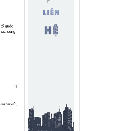
 tổ quốc
phục công
#1
ời bài viết.)