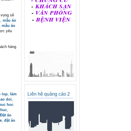
y vọng sẽ
h
,
mẫu áo
,
mẫu áo
ợc yêu
hách hàng.
Liên hệ quảng cáo 2
 lop
,
làm
,
ao doi
,
huc hoc
phuc
,
Đặt áo
e
,
đặt áo