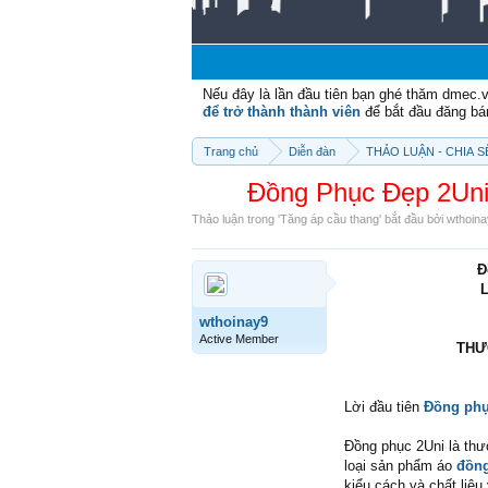
Nếu đây là lần đầu tiên bạn ghé thăm dmec.
để trở thành thành viên
để bắt đầu đăng bá
Trang chủ
Diễn đàn
THẢO LUẬN - CHIA 
Đồng Phục Đẹp 2Uni
Thảo luận trong '
Tăng áp cầu thang
' bắt đầu bởi
wthoin
Đ
L
wthoinay9
Active Member
THƯ
Lời đầu tiên
Đồng ph
Đồng phục 2Uni là thư
loại sản phẩm áo
đồng
kiểu cách và chất liệu